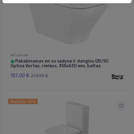
WC puodai
Pakabinamas wc su sėdynė ir dangčiu QR/SC
⬤
Optica Vortex, rimless, 355x530 mm, baltas
157.00 €
279.99 €
Nuolaida -30%