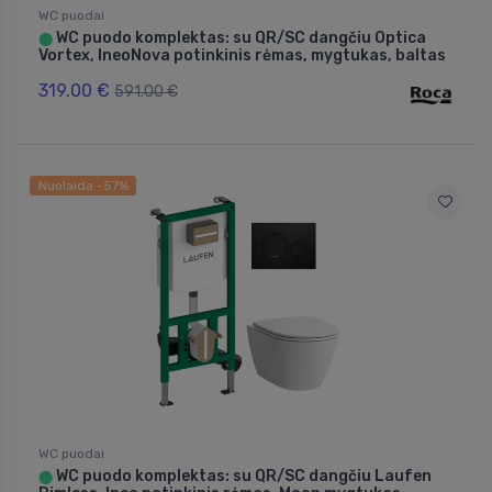
WC puodai
WC puodo komplektas: su QR/SC dangčiu Optica
⬤
Vortex, IneoNova potinkinis rėmas, mygtukas, baltas
319.00 €
591.00 €
Nuolaida -57%
WC puodai
WC puodo komplektas: su QR/SC dangčiu Laufen
⬤