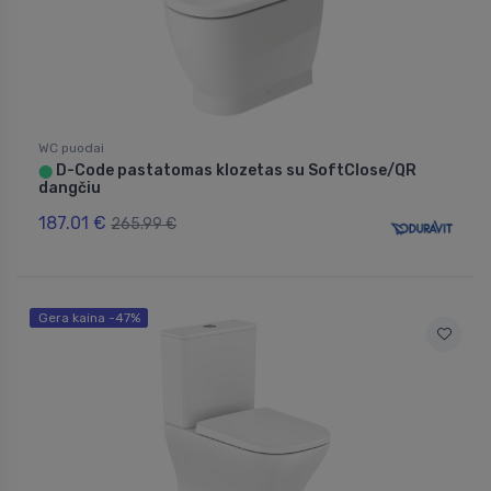
WC puodai
D-Code pastatomas klozetas su SoftClose/QR
⬤
dangčiu
187.01 €
265.99 €
Gera kaina -47%