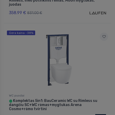
Rimless, Ineo potinkinis rėmas, Moon mygtukas,
juodas
358.99 €
831.00 €
Gera kaina -38%
WC puodai
Komplektas 5in1: BauCeramic WC su Rimless su
⬤
dangčiu SC+WC rėmas+mygtukas Arena
Cosmo+rėmo tvirtini