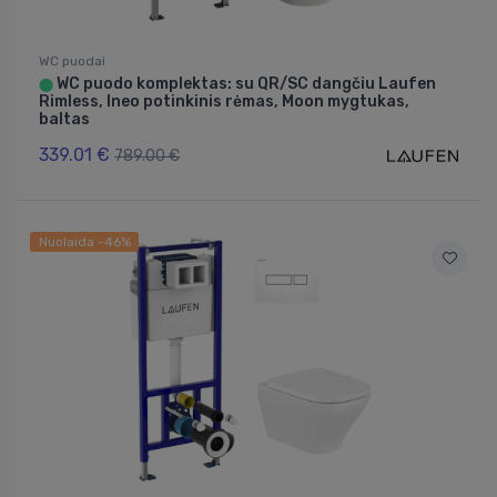
WC puodai
WC puodo komplektas: su QR/SC dangčiu Laufen
⬤
Rimless, Ineo potinkinis rėmas, Moon mygtukas,
baltas
339.01 €
789.00 €
Nuolaida -46%