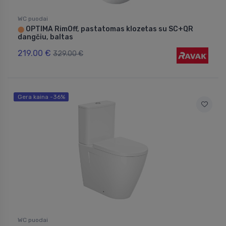
WC puodai
OPTIMA RimOff, pastatomas klozetas su SC+QR
⬤
dangčiu, baltas
219.00 €
329.00 €
Gera kaina -36%
WC puodai