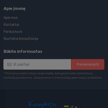
Apie įmonę
Apie mus
Kontaktai
Parduotuvė
Nuotolinė konsultacija
Būkite informuotas
Prenumeruoti
* Prenumeruokite mūsų naujienlaiškį, kad gautumėte išankstinius
nuolaidų pasiūlymus, atnaujinimus ir informaciją apie naujus produktus
LT