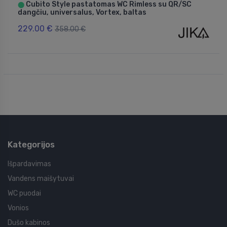
Cubito Style pastatomas WC Rimless su QR/SC
⬤
dangčiu, universalus, Vortex, baltas
229.00 €
358.00 €
Kategorijos
Išpardavimas
Vandens maišytuvai
WC puodai
Vonios
Dušo kabinos