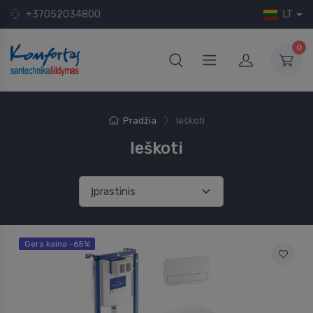
+37052034800
LT
0
Pradžia
Ieškoti
Ieškoti
Gera kaina -65%