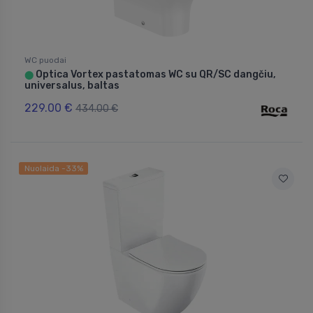
WC puodai
Optica Vortex pastatomas WC su QR/SC dangčiu,
⬤
universalus, baltas
229.00 €
434.00 €
Nuolaida -33%