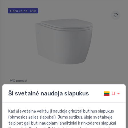
Gera kaina -51%
WC puodai
Pakabinamas wc su sėdynė ir dangčiu QR/SC
⬤
BauCeramic rimless, 368x543 mm, baltas
Ši svetainė naudoja slapukus
LT
179.00 €
363.00 €
Kad ši svetainė veiktų, ji naudoja griežtai būtinus slapukus
(pirmosios šalies slapukai). Jums sutikus, šioje svetainėje
taip pat gali būti naudojami analitiniai ir rinkodaros slapukai
Gera kaina -35%