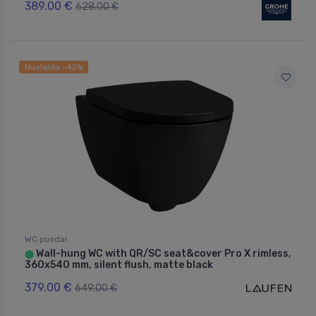
389.00 €
628.00 €
Nuolaida -42%
WC puodai
Wall-hung WC with QR/SC seat&cover Pro X rimless,
⬤
360x540 mm, silent flush, matte black
379.00 €
649.00 €