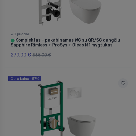
WC puodai
Komplektas – pakabinamas WC su QR/SC dangčiu
⬤
Sapphire Rimless + ProSys + Oleas M1 mygtukas
279.00 €
565.00 €
Gera kaina -57%