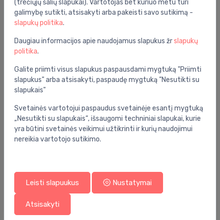
(trečiųjų šalių slapukai). Vartotojas bet kuriuo metu turi
galimybę sutikti, atsisakyti arba pakeisti savo sutikimą -
slapukų politika
.
Daugiau informacijos apie naudojamus slapukus žr
slapukų
politika
.
Galite priimti visus slapukus paspausdami mygtuką "Priimti
slapukus" arba atsisakyti, paspaudę mygtuką "Nesutikti su
slapukais"
Svetainės vartotojui paspaudus svetainėje esantį mygtuką
WC puodai
„Nesutikti su slapukais“, išsaugomi techniniai slapukai, kurie
Pakabinamas wc su sėdynė ir dangčiu QR/SC
⬤
yra būtini svetainės veikimui užtikrinti ir kurių naudojimui
Cubito Style rimless, 355x530 mm, Vortex, baltas
nereikia vartotojo sutikimo.
165.00 €
255.00 €
Leisti slapuukus
Nustatymai
Nuolaida -44%
Atsisakyti