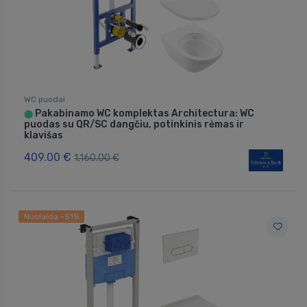
WC puodai
Pakabinamo WC komplektas Architectura: WC
⬤
puodas su QR/SC dangčiu, potinkinis rėmas ir
klavišas
409.00 €
1,160.00 €
Nuolaida -51%