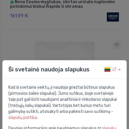
Nova Cosmo mygtukas, skirtas urinalo nuplovimo
⬤
potinkiniui blokui Rapido U chromas
161.99 €
Ši svetainė naudoja slapukus
LT
Kad ši svetainė veiktų, ji naudoja griežtai būtinus slapukus
(pirmosios šalies slapukai). Jums sutikus, šioje svetainėje
taip pat gali būti naudojami analitiniai ir rinkodaros slapukai
(trečiųjų šalių slapukai). Vartotojas bet kuriuo metu turi
Pisuarų vandens nuleidimo plokštelės
galimybę sutikti, atsisakyti arba pakeisti savo sutikimą -
Sigma50 pisuaro mygtukas 130x130mm, baltas
⬤
slapukų politika
.
403.99 €
Daugiau informacijos apie naudojamus slapukus žr
slapukų