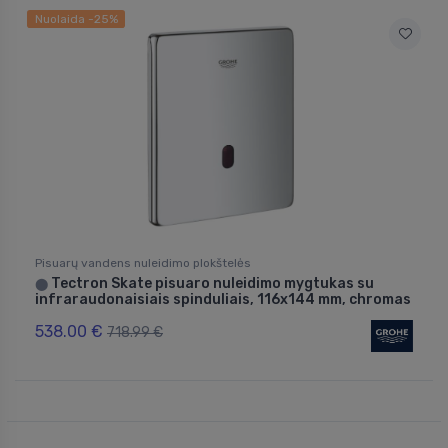
Nuolaida -25%
Pisuarų vandens nuleidimo plokštelės
Tectron Skate pisuaro nuleidimo mygtukas su
⬤
infraraudonaisiais spinduliais, 116x144 mm, chromas
538.00 €
718.99 €