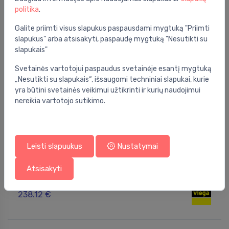
politika
.
Galite priimti visus slapukus paspausdami mygtuką "Priimti
slapukus" arba atsisakyti, paspaudę mygtuką "Nesutikti su
slapukais"
Svetainės vartotojui paspaudus svetainėje esantį mygtuką
„Nesutikti su slapukais“, išsaugomi techniniai slapukai, kurie
yra būtini svetainės veikimui užtikrinti ir kurių naudojimui
nereikia vartotojo sutikimo.
Leisti slapuukus
Nustatymai
Pisuarų vandens nuleidimo plokštelės
Atsisakyti
Urinal flush plate Visign for Style 21, 130x130 mm,
⬤
Chrome
238.12 €