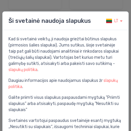
Ši svetainė naudoja slapukus
LT
Instal Projekt
Mario
Kad ši svetainė veiktų, ji naudoja griežtai būtinus slapukus
(pirmosios šalies slapukai). Jums sutikus, šioje svetainėje
taip pat gali būti naudojami analitiniai ir rinkodaros slapukai
(trečiųjų šalių slapukai). Vartotojas bet kuriuo metu turi
galimybę sutikti, atsisakyti arba pakeisti savo sutikimą -
slapukų politika
.
Daugiau informacijos apie naudojamus slapukus žr
slapukų
Zehnder
Terma
politika
.
Technologie
Galite priimti visus slapukus paspausdami mygtuką "Priimti
slapukus" arba atsisakyti, paspaudę mygtuką "Nesutikti su
slapukais"
Svetainės vartotojui paspaudus svetainėje esantį mygtuką
„Nesutikti su slapukais“, išsaugomi techniniai slapukai, kurie