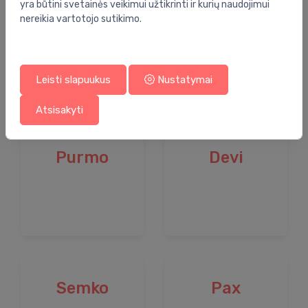
yra būtini svetainės veikimui užtikrinti ir kurių naudojimui
nereikia vartotojo sutikimo.
Margaroli
Antrax
Leisti slapuukus
Nustatymai
Atsisakyti
Purmo
Devi
Semko
Pax