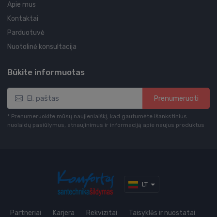
Apie mus
Kontaktai
Parduotuvė
Nuotolinė konsultacija
Būkite informuotas
Prenumeruoti
* Prenumeruokite mūsų naujienlaiškį, kad gautumėte išankstinius
nuolaidų pasiūlymus, atnaujinimus ir informaciją apie naujus produktus
LT
Partneriai
Karjera
Rekvizitai
Taisyklės ir nuostatai