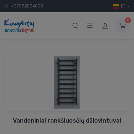
+37052034800
LT
0
Vandeniniai rankšluosčių džiovintuvai