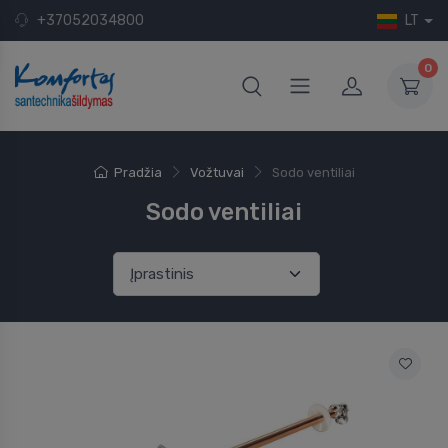
+37052034800
LT
0
Pradžia
Vožtuvai
Sodo ventiliai
Sodo ventiliai