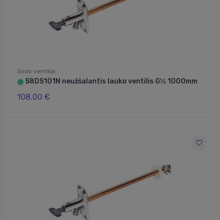
Sodo ventiliai
S8DS101N neužšalantis lauko ventilis G½ 1000mm
⬤
108.00 €