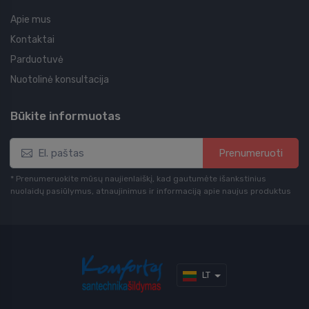
Apie mus
Kontaktai
Parduotuvė
Nuotolinė konsultacija
Būkite informuotas
Prenumeruoti
* Prenumeruokite mūsų naujienlaiškį, kad gautumėte išankstinius
nuolaidų pasiūlymus, atnaujinimus ir informaciją apie naujus produktus
LT