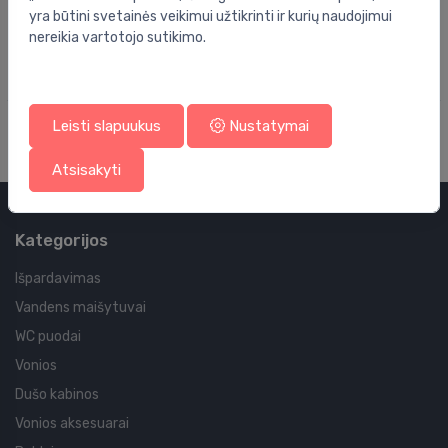
89.00 €
yra būtini svetainės veikimui užtikrinti ir kurių naudojimui
nereikia vartotojo sutikimo.
Leisti slapuukus
Nustatymai
Atsisakyti
Kategorijos
Išpardavimas
Vandens maišytuvai
WC puodai
Vonios
Dušo kabinos
Vonios aksesuarai