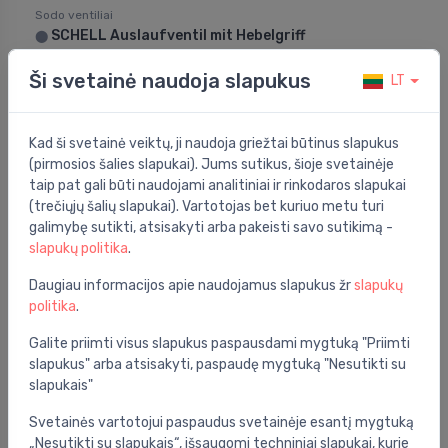
Sodo ventiliai
SCHELL Auslaufventil mit Hebelgriff
⬤
109.00 €
Ši svetainė naudoja slapukus
LT
Kad ši svetainė veiktų, ji naudoja griežtai būtinus slapukus
(pirmosios šalies slapukai). Jums sutikus, šioje svetainėje
taip pat gali būti naudojami analitiniai ir rinkodaros slapukai
(trečiųjų šalių slapukai). Vartotojas bet kuriuo metu turi
galimybę sutikti, atsisakyti arba pakeisti savo sutikimą -
slapukų politika
.
Daugiau informacijos apie naudojamus slapukus žr
slapukų
politika
.
Galite priimti visus slapukus paspausdami mygtuką "Priimti
slapukus" arba atsisakyti, paspaudę mygtuką "Nesutikti su
slapukais"
Sodo ventiliai
SCHELL pripylimo kranelis COMFORTmit RFV RB
⬤
Svetainės vartotojui paspaudus svetainėje esantį mygtuką
1/2"
„Nesutikti su slapukais“, išsaugomi techniniai slapukai, kurie