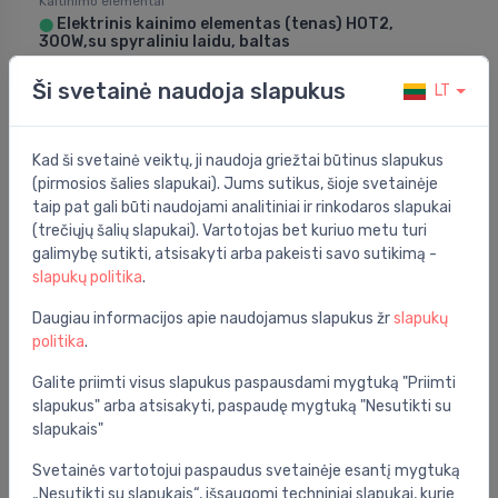
Kaitinimo elementai
Elektrinis kainimo elementas (tenas) HOT2,
⬤
300W,su spyraliniu laidu, baltas
112.00 €
Ši svetainė naudoja slapukus
LT
Kad ši svetainė veiktų, ji naudoja griežtai būtinus slapukus
(pirmosios šalies slapukai). Jums sutikus, šioje svetainėje
taip pat gali būti naudojami analitiniai ir rinkodaros slapukai
(trečiųjų šalių slapukai). Vartotojas bet kuriuo metu turi
galimybę sutikti, atsisakyti arba pakeisti savo sutikimą -
slapukų politika
.
Daugiau informacijos apie naudojamus slapukus žr
slapukų
politika
.
Galite priimti visus slapukus paspausdami mygtuką "Priimti
slapukus" arba atsisakyti, paspaudę mygtuką "Nesutikti su
slapukais"
Kaitinimo elementai
Elektrinis kainimo elementas (tenas) HOT2,
⬤
Svetainės vartotojui paspaudus svetainėje esantį mygtuką
400W,su spyraliniu laidu, baltas
„Nesutikti su slapukais“, išsaugomi techniniai slapukai, kurie