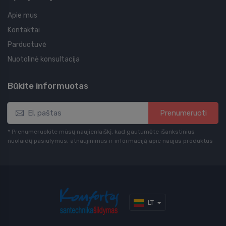
Apie mus
Kontaktai
Parduotuvė
Nuotolinė konsultacija
Būkite informuotas
Prenumeruoti
* Prenumeruokite mūsų naujienlaiškį, kad gautumėte išankstinius
nuolaidų pasiūlymus, atnaujinimus ir informaciją apie naujus produktus
LT