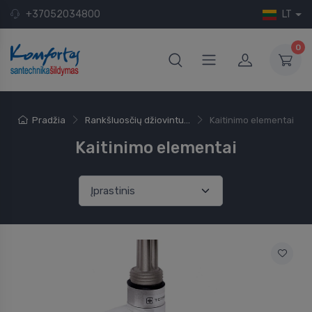
+37052034800
LT
0
Pradžia
Rankšluosčių džiovintu...
Kaitinimo elementai
Kaitinimo elementai