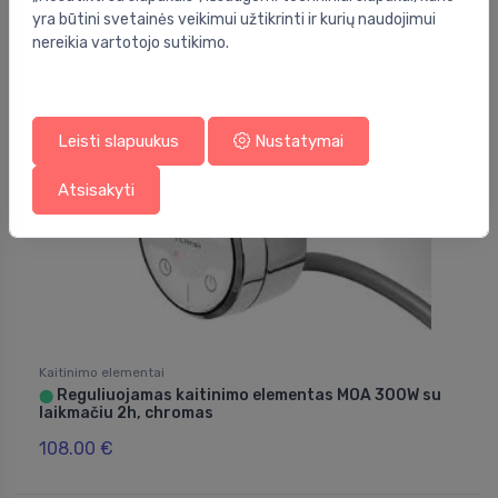
112.00 €
yra būtini svetainės veikimui užtikrinti ir kurių naudojimui
nereikia vartotojo sutikimo.
Leisti slapuukus
Nustatymai
Atsisakyti
Kaitinimo elementai
Reguliuojamas kaitinimo elementas MOA 300W su
⬤
laikmačiu 2h, chromas
108.00 €