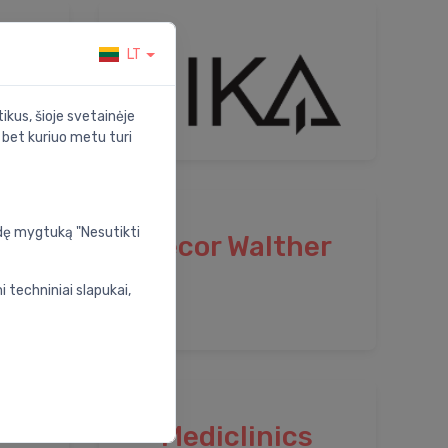
LT
ikus, šioje svetainėje
s bet kuriuo metu turi
udę mygtuką "Nesutikti
Decor Walther
 techniniai slapukai,
Mediclinics