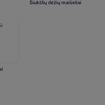
Šiukšlių dėžių maišeliai
ai