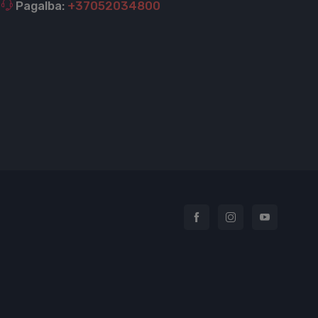
Pagalba:
+37052034800