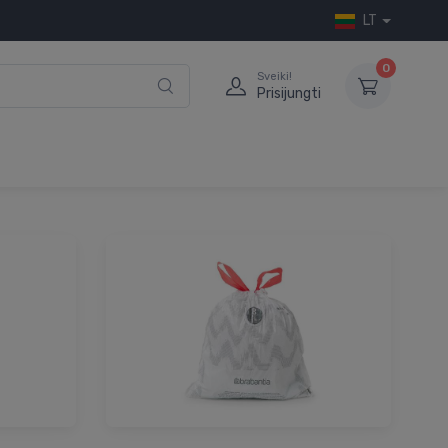
LT
0
Sveiki!
Prisijungti