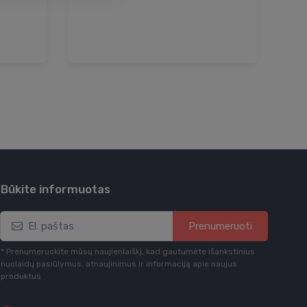
Būkite informuotas
Prenumeruoti
* Prenumeruokite mūsų naujienlaiškį, kad gautumėte išankstinius
nuolaidų pasiūlymus, atnaujinimus ir informaciją apie naujus
produktus