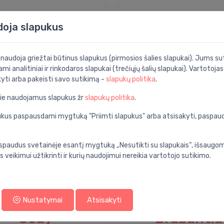
doja slapukus
i naudoja griežtai būtinus slapukus (pirmosios šalies slapukai). Jums sut
ami analitiniai ir rinkodaros slapukai (trečiųjų šalių slapukai). Vartotoja
kyti arba pakeisti savo sutikimą -
slapukų politika
.
pie naudojamus slapukus žr
slapukų politika
.
apukus paspausdami mygtuką "Priimti slapukus" arba atsisakyti, paspa
Aquanova
spaudus svetainėje esantį mygtuką „Nesutikti su slapukais“, išsaugomi
s veikimui užtikrinti ir kurių naudojimui nereikia vartotojo sutikimo.
Nustatymai
Atsisakyti
Gedy
Brabantia