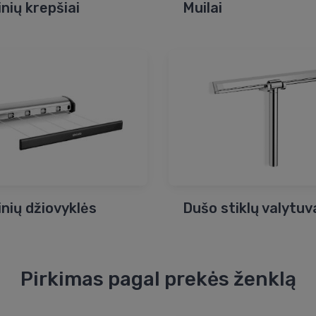
inių krepšiai
Muilai
inių džiovyklės
Dušo stiklų valytuv
Pirkimas pagal prekės ženklą