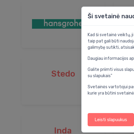
Ši svetainė nau
Kad ši svetainė veiktų, j
taip pat gali būti naudoj
galimybę sutikti, atsisa
Daugiau informacijos a
Galite priimti visus sl
Stedo
su slapukais"
Svetainės vartotojui pa
kurie yra būtini svetainė
Leisti slapuukus
Inda