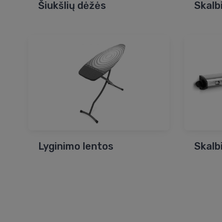
Šiukšlių dėžės
Skalb
Lyginimo lentos
Skalb