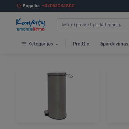
Pagalba
+37052034800
Kategorijos
Pradžia
Išpardavimas