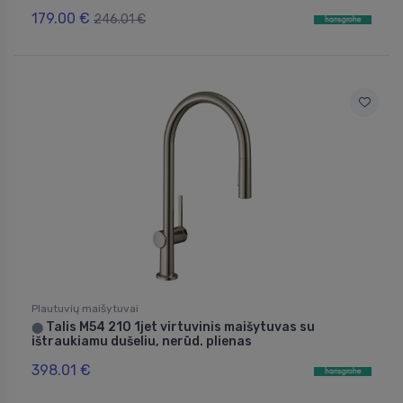
179.00 €
246.01 €
Plautuvių maišytuvai
Talis M54 210 1jet virtuvinis maišytuvas su
⬤
ištraukiamu dušeliu, nerūd. plienas
398.01 €