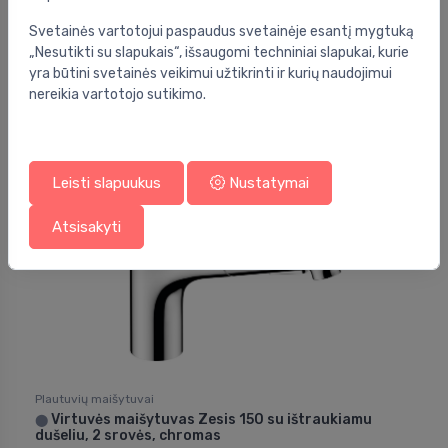
Plautuvių maišytuvai
Zesis 160 virtuvinis maišytuvas su ištraukiamu
⬤
Svetainės vartotojui paspaudus svetainėje esantį mygtuką
dušeliu, 2 srovės, chromas
„Nesutikti su slapukais“, išsaugomi techniniai slapukai, kurie
yra būtini svetainės veikimui užtikrinti ir kurių naudojimui
224.00 €
258.00 €
nereikia vartotojo sutikimo.
Nuolaida -12%
Leisti slapuukus
Nustatymai
Atsisakyti
Plautuvių maišytuvai
Virtuvės maišytuvas Zesis 150 su ištraukiamu
⬤
dušeliu, 2 srovės, chromas