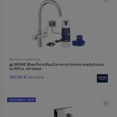
Plautuvių maišytuvai
GROHE Blue Pure BauCurve virtuvinis maišytuvas
⬤
su filtru, chromas
349.00 €
534.00 €
Gera kaina -34%