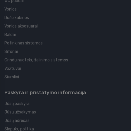
WC puodai
Vonios
Dušo kabinos
Vonios aksesuarai
Baldai
Potinkinės sistemos
Sifonai
Grindų nuotekų šalinimo sistemos
Vožtuvai
Siurbliai
Paskyra ir pristatymo informacija
Jūsų paskyra
Jūsų užsakymas
Jūsų adresas
Slapukų politika