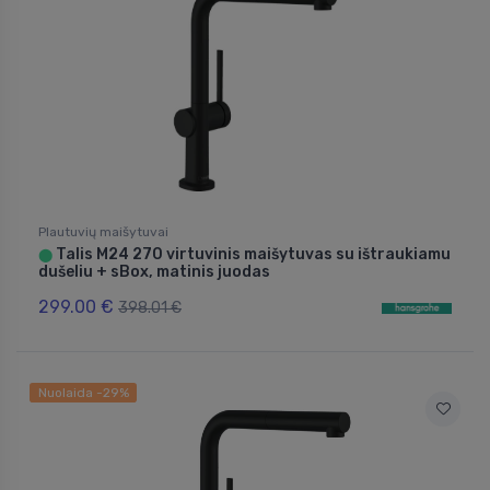
Plautuvių maišytuvai
Talis M24 270 virtuvinis maišytuvas su ištraukiamu
⬤
dušeliu + sBox, matinis juodas
299.00 €
398.01 €
Nuolaida -29%