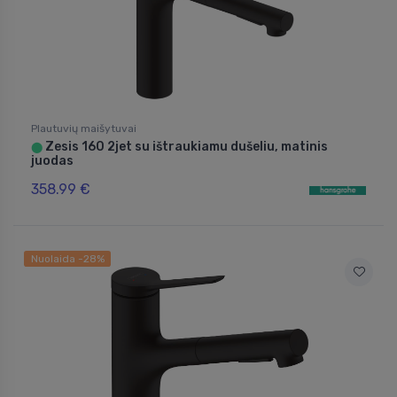
Plautuvių maišytuvai
Zesis 160 2jet su ištraukiamu dušeliu, matinis
⬤
juodas
358.99 €
Nuolaida -28%