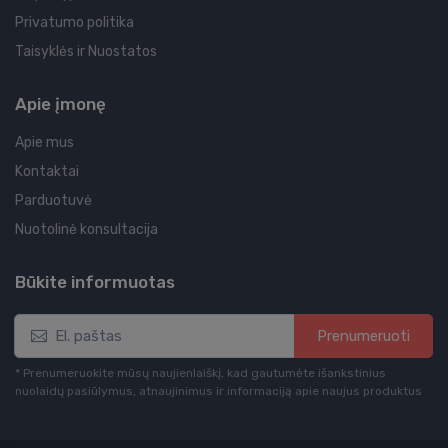
Privatumo politika
Taisyklės ir Nuostatos
Apie įmonę
Apie mus
Kontaktai
Parduotuvė
Nuotolinė konsultacija
Būkite informuotas
Prenumeruoti
* Prenumeruokite mūsų naujienlaiškį, kad gautumėte išankstinius
nuolaidų pasiūlymus, atnaujinimus ir informaciją apie naujus produktus