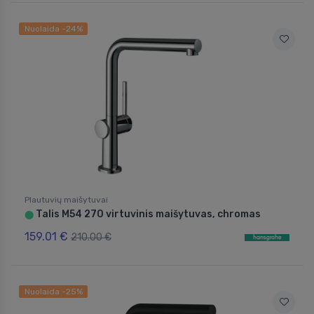
Nuolaida -24%
Plautuvių maišytuvai
Talis M54 270 virtuvinis maišytuvas, chromas
⬤
159.01 €
210.00 €
Nuolaida -25%