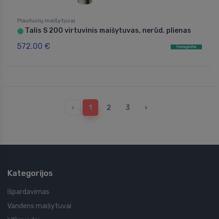
Plautuvių maišytuvai
Talis S 200 virtuvinis maišytuvas, nerūd. plienas
⬤
572.00 €
‹
1
2
3
›
Kategorijos
Išpardavimas
Vandens maišytuvai