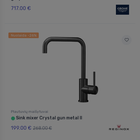
717.00 €
Nuolaida -26%
Plautuvių maišytuvai
Sink mixer Crystal gun metal II
⬤
199.00 €
268.00 €