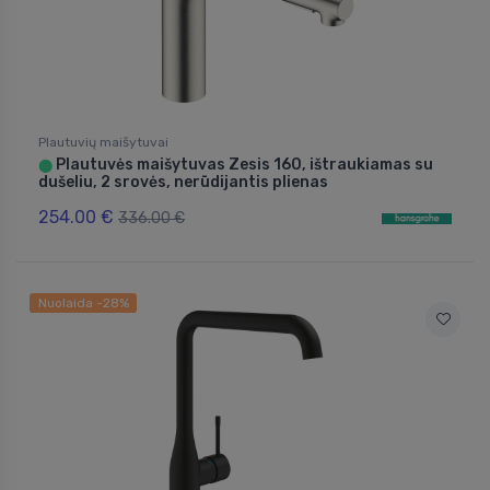
Plautuvių maišytuvai
Plautuvės maišytuvas Zesis 160, ištraukiamas su
⬤
dušeliu, 2 srovės, nerūdijantis plienas
254.00 €
336.00 €
Nuolaida -28%