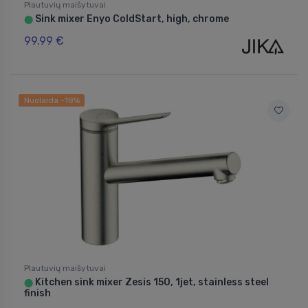
Plautuvių maišytuvai
Sink mixer Enyo ColdStart, high, chrome
⬤
99.99 €
Nuolaida -18%
Plautuvių maišytuvai
Kitchen sink mixer Zesis 150, 1jet, stainless steel
⬤
finish