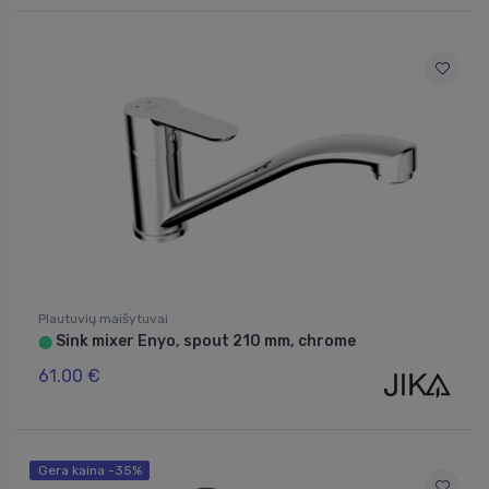
Plautuvių maišytuvai
Sink mixer Enyo, spout 210 mm, chrome
⬤
61.00 €
Gera kaina -35%