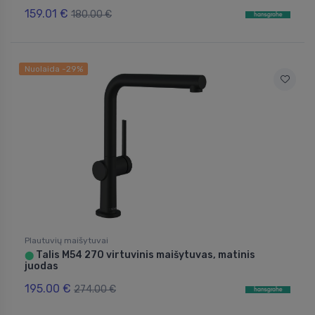
159.01 €
180.00 €
Nuolaida -29%
Plautuvių maišytuvai
Talis M54 270 virtuvinis maišytuvas, matinis
⬤
juodas
195.00 €
274.00 €