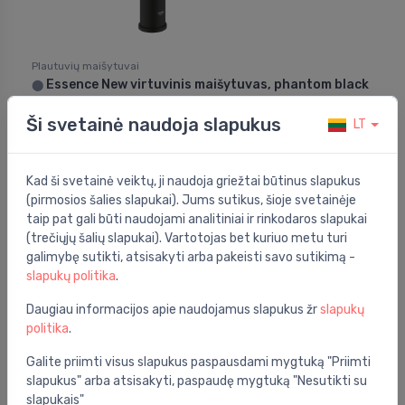
Plautuvių maišytuvai
Essence New virtuvinis maišytuvas, phantom black
⬤
367.01 €
507.99 €
Ši svetainė naudoja slapukus
LT
Kad ši svetainė veiktų, ji naudoja griežtai būtinus slapukus
Nuolaida -13%
(pirmosios šalies slapukai). Jums sutikus, šioje svetainėje
taip pat gali būti naudojami analitiniai ir rinkodaros slapukai
(trečiųjų šalių slapukai). Vartotojas bet kuriuo metu turi
galimybę sutikti, atsisakyti arba pakeisti savo sutikimą -
slapukų politika
.
Daugiau informacijos apie naudojamus slapukus žr
slapukų
politika
.
Galite priimti visus slapukus paspausdami mygtuką "Priimti
slapukus" arba atsisakyti, paspaudę mygtuką "Nesutikti su
slapukais"