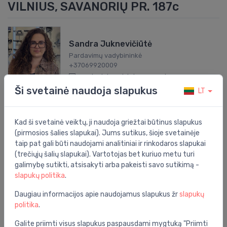
VILNIUS, SAVANORIŲ PR. 187c
Sandra Juknevičiūtė
Pardavimų vadybininkė
+37069920009
sandra.jukneviciute@evasat.com
Ši svetainė naudoja slapukus
LT
Egidijus Matyžonok
Kad ši svetainė veiktų, ji naudoja griežtai būtinus slapukus
Pardavimų vadybininkas
(pirmosios šalies slapukai). Jums sutikus, šioje svetainėje
+37061162767
taip pat gali būti naudojami analitiniai ir rinkodaros slapukai
egidijus.matyzonok@evasat.com
(trečiųjų šalių slapukai). Vartotojas bet kuriuo metu turi
galimybę sutikti, atsisakyti arba pakeisti savo sutikimą -
slapukų politika
.
Jolita Andžejevska
Daugiau informacijos apie naudojamus slapukus žr
slapukų
Pardavimų vadybininkė
politika
.
+37064006386
jolita.andzejevska@evasat.com
Galite priimti visus slapukus paspausdami mygtuką "Priimti