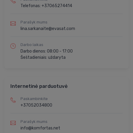
Telefonas: +37065274414
Parašyk mums
lina.sarkanaite@evasat.com
Darbo laikas
Darbo dienos: 08:00 - 17:00
Šeštadieniais: uždaryta
Internetinė parduotuvė
Paskambinkite
+37052034800
Parašyk mums
info@komfortas.net