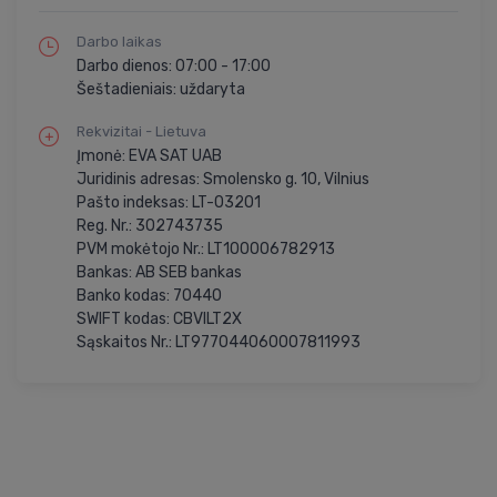
Darbo laikas
Darbo dienos: 07:00 - 17:00
Šeštadieniais: uždaryta
Rekvizitai - Lietuva
Įmonė: EVA SAT UAB
Juridinis adresas: Smolensko g. 10, Vilnius
Pašto indeksas: LT-03201
Reg. Nr.: 302743735
PVM mokėtojo Nr.: LT100006782913
Bankas: AB SEB bankas
Banko kodas: 70440
SWIFT kodas: CBVILT2X
Sąskaitos Nr.: LT977044060007811993