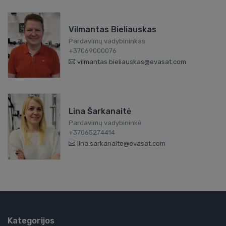
Vilmantas Bieliauskas
Pardavimų vadybininkas
+37069000076
vilmantas.bieliauskas@evasat.com
Lina Šarkanaitė
Pardavimų vadybininkė
+37065274414
lina.sarkanaite@evasat.com
Kategorijos