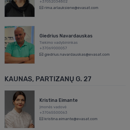
+37052034802
rima.arlauksiene@evasat.com
Giedrius Navardauskas
Tiekimo vadybininkas
+37069000057
giedrius.navardauskas@evasat.com
KAUNAS, PARTIZANŲ G. 27
Kristina Eimante
Įmonės vadovė
+37065500063
kristina.eimante@evasat.com