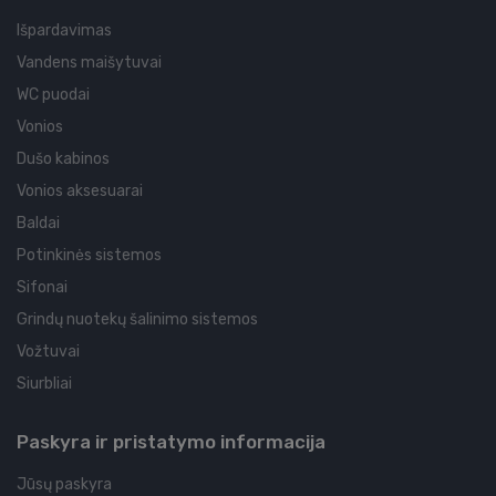
Išpardavimas
Vandens maišytuvai
WC puodai
Vonios
Dušo kabinos
Vonios aksesuarai
Baldai
Potinkinės sistemos
Sifonai
Grindų nuotekų šalinimo sistemos
Vožtuvai
Siurbliai
Paskyra ir pristatymo informacija
Jūsų paskyra