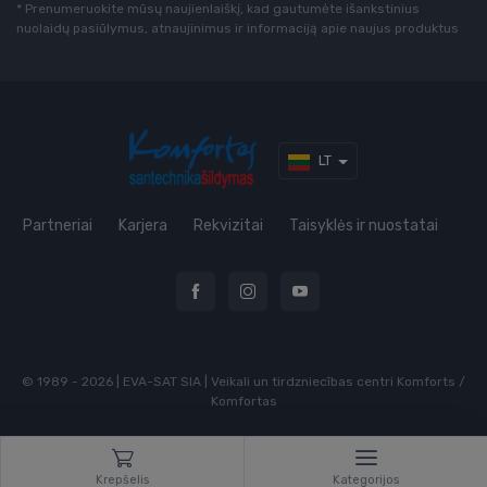
* Prenumeruokite mūsų naujienlaiškį, kad gautumėte išankstinius
nuolaidų pasiūlymus, atnaujinimus ir informaciją apie naujus produktus
LT
Partneriai
Karjera
Rekvizitai
Taisyklės ir nuostatai
© 1989 - 2026 | EVA-SAT SIA | Veikali un tirdzniecības centri Komforts /
Komfortas
Krepšelis
Kategorijos