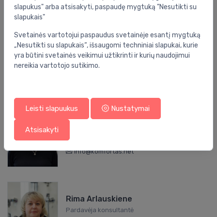
slapukus" arba atsisakyti, paspaudę mygtuką "Nesutikti su
slapukais"
Svetainės vartotojui paspaudus svetainėje esantį mygtuką
Saulius Cesiulis
„Nesutikti su slapukais“, išsaugomi techniniai slapukai, kurie
Pardavimų vadybininkas
yra būtini svetainės veikimui užtikrinti ir kurių naudojimui
+37069090620
nereikia vartotojo sutikimo.
saulius.cesiulis@evasat.com
Leisti slapuukus
Nustatymai
Jolanta Baublytė
Atsisakyti
Kasininkė konsultantė
+37052034800
Info@komfortas.net
Rima Arlauskiene
Pardavėja konsultantė