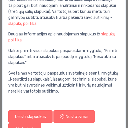
taip pat gali būti naudojami analitiniai ir rinkodaros slapukai
Ostendorf
(trečiųjų šalių slapukai). Vartotojas bet kuriuo metu turi
galimybę sutikti, atsisakyti arba pakeisti savo sutikimą -
slapukų politika
.
Daugiau informacijos apie naudojamus slapukus žr
slapukų
politika
.
Galite priimti visus slapukus paspausdami mygtuką "Priimti
slapukus" arba atsisakyti, paspaudę mygtuką "Nesutikti su
slapukais"
Peštan
Purmo
Svetainės vartotojui paspaudus svetainėje esantį mygtuką
„Nesutikti su slapukais“, išsaugomi techniniai slapukai, kurie
yra būtini svetainės veikimui užtikrinti ir kurių naudojimui
nereikia vartotojo sutikimo.
Leisti slapuukus
Nustatymai
Reflex