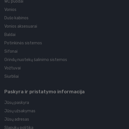
WC puodai
Vonios
Dušo kabinos
Vonios aksesuarai
Baldai
Potinkinės sistemos
Sifonai
Grindų nuotekų šalinimo sistemos
Vožtuvai
Siurbliai
Paskyra ir pristatymo informacija
Jūsų paskyra
Jūsų užsakymas
Jūsų adresas
Slapukų politika