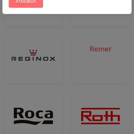
Atsisakyti
Remer