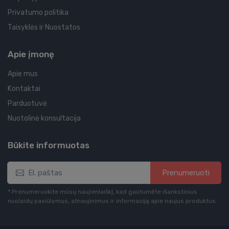
Privatumo politika
Taisyklės ir Nuostatos
Apie įmonę
Apie mus
Kontaktai
Parduotuvė
Nuotolinė konsultacija
Būkite informuotas
Prenumeruoti
* Prenumeruokite mūsų naujienlaiškį, kad gautumėte išankstinius
nuolaidų pasiūlymus, atnaujinimus ir informaciją apie naujus produktus