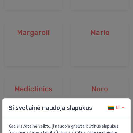
Margaroli
Mario
Mediclinics
Noro
Ši svetainė naudoja slapukus
LT
Kad ši svetainė veiktų, ji naudoja griežtai būtinus slapukus
(pirmosios šalies slapukai). Jums sutikus, šioje svetainėje