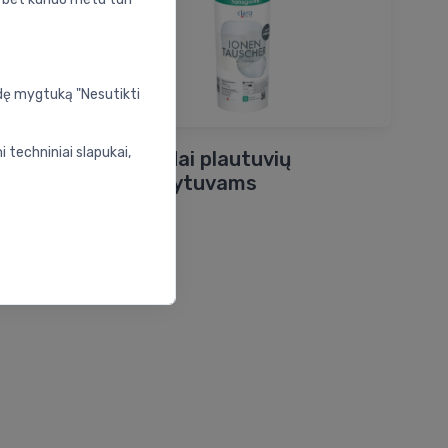
udę mygtuką "Nesutikti
 techniniai slapukai,
ų
Priedai plautuvių
maišytuvams