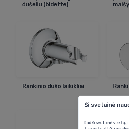
dušeliu (bidette)
maišy
Rankinio dušo laikikliai
Ranki
Ši svetainė nau
Kad ši svetainė veiktų, j
taip pat gali būti naudoj