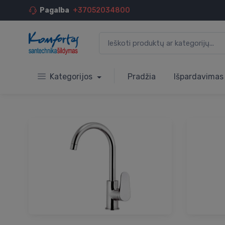
Pagalba
+37052034800
Kategorijos
Pradžia
Išpardavimas