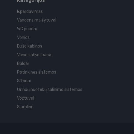
Kategorijos
Išpardavimas
Vandens maišytuvai
WC puodai
Vonios
Dušo kabinos
Vonios aksesuarai
Baldai
Potinkinės sistemos
Sifonai
Grindų nuotekų šalinimo sistemos
Vožtuvai
Siurbliai