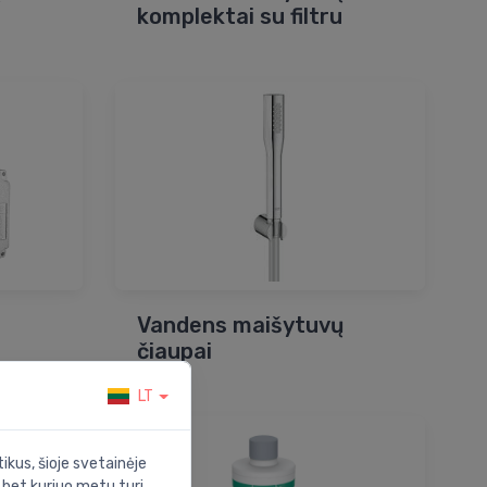
komplektai su filtru
Vandens maišytuvų
čiaupai
LT
ikus, šioje svetainėje
s bet kuriuo metu turi