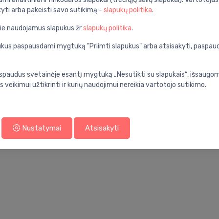
kyti arba pakeisti savo sutikimą -
slapukų politika
.
pie naudojamus slapukus žr
slapukų politika
.
apukus paspausdami mygtuką "Priimti slapukus" arba atsisakyti, paspa
spaudus svetainėje esantį mygtuką „Nesutikti su slapukais“, išsaugomi
ns maišytuvų
Vandens maišytuv
s veikimui užtikrinti ir kurių naudojimui nereikia vartotojo sutikimo.
ektai
priedai
Nustatymai
Atsisakyti