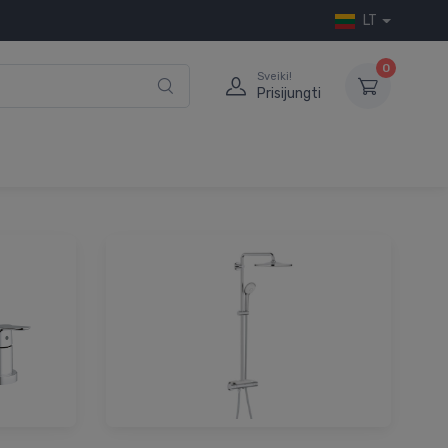
LT
0
Sveiki!
Prisijungti