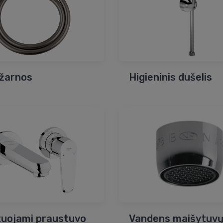
žarnos
Higieninis dušelis
uojami praustuvo
Vandens maišytuv