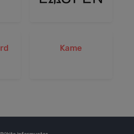
ard
Kame