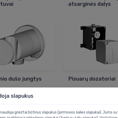
tuvai
atsarginės dalys
nio dušo jungtys
Pisuarų dozatoriai
doja slapukus
i naudoja griežtai būtinus slapukus (pirmosios šalies slapukai). Jums sut
ami analitiniai ir rinkodaros slapukai (trečiųjų šalių slapukai). Vartotoja