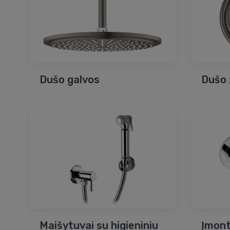
Dušo galvos
Dušo 
Maišytuvai su higieniniu
Įmont