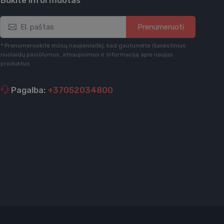
Būkite informuotas
Prenumeruoti
* Prenumeruokite mūsų naujienlaiškį, kad gautumėte išankstinius
nuolaidų pasiūlymus, atnaujinimus ir informaciją apie naujus
produktus
Pagalba:
+37052034800