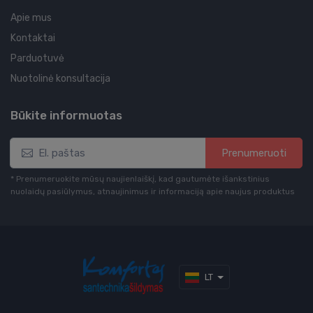
Apie mus
Kontaktai
Parduotuvė
Nuotolinė konsultacija
Būkite informuotas
Prenumeruoti
* Prenumeruokite mūsų naujienlaiškį, kad gautumėte išankstinius
nuolaidų pasiūlymus, atnaujinimus ir informaciją apie naujus produktus
LT