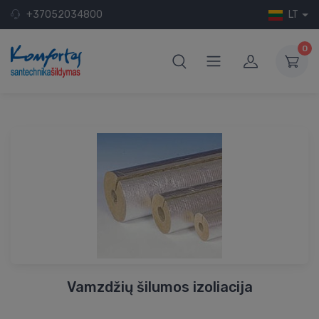
+37052034800
LT
0
Vamzdžių šilumos izoliacija