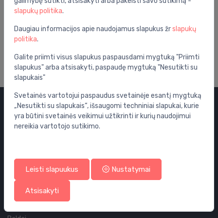
galimybę sutikti, atsisakyti arba pakeisti savo sutikimą -
slapukų politika
.
Daugiau informacijos apie naudojamus slapukus žr
slapukų
politika
.
Galite priimti visus slapukus paspausdami mygtuką "Priimti
slapukus" arba atsisakyti, paspaudę mygtuką "Nesutikti su
slapukais"
Svetainės vartotojui paspaudus svetainėje esantį mygtuką
„Nesutikti su slapukais“, išsaugomi techniniai slapukai, kurie
Kategorijos
yra būtini svetainės veikimui užtikrinti ir kurių naudojimui
nereikia vartotojo sutikimo.
Išpardavimas
Vandens maišytuvai
WC puodai
Leisti slapuukus
Nustatymai
Vonios
Atsisakyti
Dušo kabinos
Vonios aksesuarai