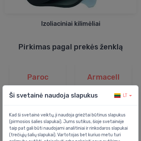
Izoliaciniai kilimėliai
Pirkimas pagal prekės ženklą
Paroc
Armacell
Ši svetainė naudoja slapukus
LT
Kad ši svetainė veiktų, ji naudoja griežtai būtinus slapukus
(pirmosios šalies slapukai). Jums sutikus, šioje svetainėje
taip pat gali būti naudojami analitiniai ir rinkodaros slapukai
(trečiųjų šalių slapukai). Vartotojas bet kuriuo metu turi
Antalis
Isover