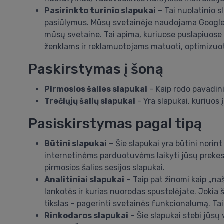
Pasirinkto turinio slapukai
– Tai nuolatinio s
pasiūlymus. Mūsų svetainėje naudojama Google An
mūsų svetaine. Tai apima, kuriuose puslapiuose l
ženklams ir reklamuotojams matuoti, optimizuoti
Paskirstymas į šoną
Pirmosios šalies slapukai
– Kaip rodo pavadinim
Trečiųjų šalių slapukai
- Yra slapukai, kuriuos 
Pasiskirstymas pagal tipą
Būtini slapukai
– Šie slapukai yra būtini norint
internetinėms parduotuvėms laikyti jūsų prekes, 
pirmosios šalies sesijos slapukai.
Analitiniai slapukai
– Taip pat žinomi kaip „naš
lankotės ir kurias nuorodas spustelėjate. Jokia 
tikslas – pagerinti svetainės funkcionalumą. Tai 
Rinkodaros slapukai
– Šie slapukai stebi jūsų