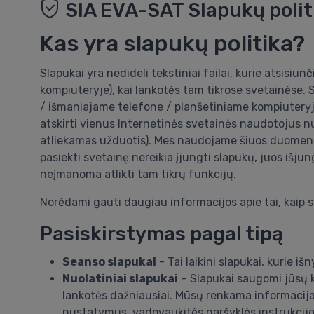
SIA EVA-SAT Slapukų polit
Kas yra slapukų politika?
Slapukai yra nedideli tekstiniai failai, kurie atsis
kompiuteryje), kai lankotės tam tikrose svetainėse. S
/ išmaniajame telefone / planšetiniame kompiuteryj
atskirti vienus Internetinės svetainės naudotojus nu
atliekamas užduotis). Mes naudojame šiuos duomenis 
pasiekti svetainę nereikia įjungti slapukų, juos išj
neįmanoma atlikti tam tikrų funkcijų.
Norėdami gauti daugiau informacijos apie tai, kaip 
Pasiskirstymas pagal tipą
Seanso slapukai
- Tai laikini slapukai, kurie i
Nuolatiniai slapukai
– Slapukai saugomi jūsų k
lankotės dažniausiai. Mūsų renkama informacija p
nustatymus, vadovaukitės naršyklės instrukcijo