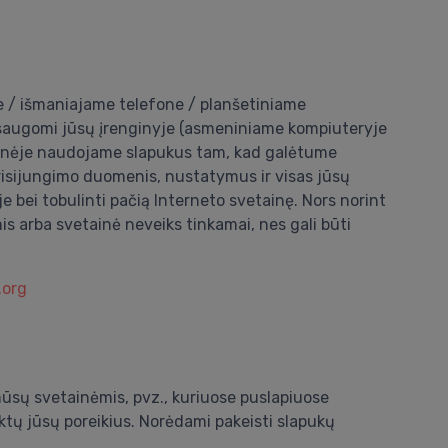
yje / išmaniajame telefone / planšetiniame
r išsaugomi jūsų įrenginyje (asmeniniame kompiuteryje
tainėje naudojame slapukus tam, kad galėtume
prisijungimo duomenis, nustatymus ir visas jūsų
bei tobulinti pačią Interneto svetainę. Nors norint
is arba svetainė neveiks tinkamai, nes gali būti
.org
.
mūsų svetainėmis, pvz., kuriuose puslapiuose
ktų jūsų poreikius. Norėdami pakeisti slapukų