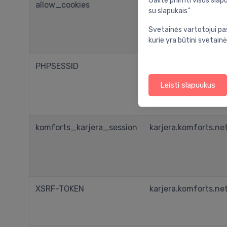
Galite priimti visus sl
allow_cookies
komforts.net
su slapukais"
Svetainės vartotojui pa
kurie yra būtini svetainė
PHPSESSID
Browser Session
Cookie
Leisti slapuukus
komforts_karjera_session
karjera.komforts.ne
XSRF-TOKEN
karjera.komforts.ne