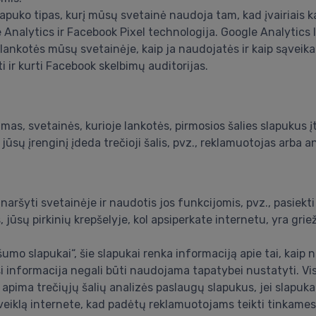
lapuko tipas, kurį mūsų svetainė naudoja tam, kad įvairiais ka
alytics ir Facebook Pixel technologija. Google Analytics lei
ankotės mūsų svetainėje, kaip ja naudojatės ir kaip sąveikau
 ir kurti Facebook skelbimų auditorijas.
as, svetainės, kurioje lankotės, pirmosios šalies slapukus įter
į jūsų įrenginį įdeda trečioji šalis, pvz., reklamuotojas arba 
 naršyti svetainėje ir naudotis jos funkcijomis, pvz., pasiekti
jūsų pirkinių krepšelyje, kol apsiperkate internetu, yra grie
umo slapukai“, šie slapukai renka informaciją apie tai, kaip
ši informacija negali būti naudojama tapatybei nustatyti. Vi
apima trečiųjų šalių analizės paslaugų slapukus, jei slapukai
 veiklą internete, kad padėtų reklamuotojams teikti tinkame