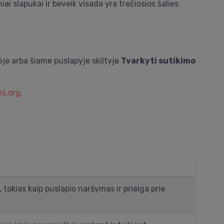
iai slapukai ir beveik visada yra trečiosios šalies
ėje arba šiame puslapyje skiltyje
Tvarkyti sutikimo
s.org
.
tokias kaip puslapio naršymas ir prieiga prie