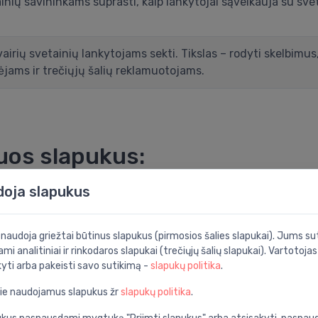
inių savininkams suprasti, kaip lankytojai sąveikauja su sve
irių svetainių lankytojams sekti. Tikslas – rodyti skelbimus
dėjams ir trečiųjų šalių reklamuotojams.
uos slapukus:
doja slapukus
doti, nes įgalina pagrindines funkcijas, tokias kaip puslapio
i naudoja griežtai būtinus slapukus (pirmosios šalies slapukai). Jums sut
ami analitiniai ir rinkodaros slapukai (trečiųjų šalių slapukai). Vartotoja
kyti arba pakeisti savo sutikimą -
slapukų politika
.
Galiojimo
laikas
Tikslas
pie naudojamus slapukus žr
slapukų politika
.