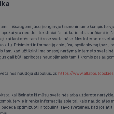
ika
iunčiami ir išsaugomi jūsų įrenginyje (asmeniniame kompiuter
lapukai yra nedideli tekstiniai failai, kurie atsisiunčiami i
e), kai lankotės tam tikrose svetainėse. Mes Interneto sve
o kitų. Prisiminti informaciją apie jūsų apsilankymą (pvz., 
tam, kad užtikrinti malonesnį naršymą Interneto svetainėje 
ungus gali būti apribotas naudojimasis tam tikromis paslaugom
svetainės naudoja slapukus, žr.
https://www.allaboutcookies
šnyksta, kai išeinate iš mūsų svetainės arba uždarote naršyklę
ompiuteryje ir renka informaciją apie tai, kaip naudojatės 
adeda optimizuoti ir tobulinti savo svetaines, kad jos atiti
mis.