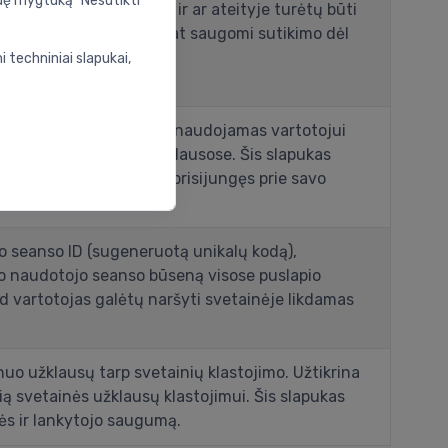
udę mygtuką "Nesutikti
kų naudojimo sąlygomis ir ar ateityje turėtų būti
. Šiame slapuke taip pat saugomi sutikimo dėl
 techniniai slapukai,
eneruotą unikalų kodą), naudojamas vartotojui
eną visose puslapio užklausose. Šis slapukas
ti svetainėje likdamas prisijungęs prie savo
 seanso ID (sugeneruotą unikalų kodą),
go naudotojo seanso būseną visose puslapio
ad vartotojas galėtų naršyti svetainėje likdamas
uo užklausų tarp svetainių klastojimo. Užtikrina
ą svetainės užklausų klastojimui. Šis slapukas
ės ir lankytojo saugumą.