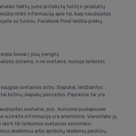
nalais teiktų jums pritaikytą turinį ir produktų
džia rinkti informaciją apie tai, kaip naudojatės
jate su turiniu. Facebook Pixel leidžia prekių
pia tiesiai į jūsų įrenginį.
analizės sistema, o ne svetainė, kurioje lankotės.
 saugias svetainės sritis. Slapukai, leidžiantys
žtai būtinų slapukų pavyzdys. Paprastai tai yra
 naudojatės svetaine, pvz., kuriuose puslapiuose
sa surinkta informacija yra anoniminė. Vienintelis jų
 skirti tik lankomos svetainės savininkui.
snius skelbimus arba apribotų skelbimų peržiūrų