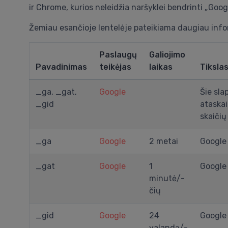
ir Chrome, kurios neleidžia naršyklei bendrinti „Googl
Žemiau esančioje lentelėje pateikiama daugiau infor
Paslaugų
Galiojimo
Pavadinimas
teikėjas
laikas
Tiksla
_ga, _gat,
Google
Šie sla
_gid
ataskai
skaičių
_ga
Google
2 metai
Google 
_gat
Google
1
Google 
minutė/-
čių
_gid
Google
24
Google 
valandą/-