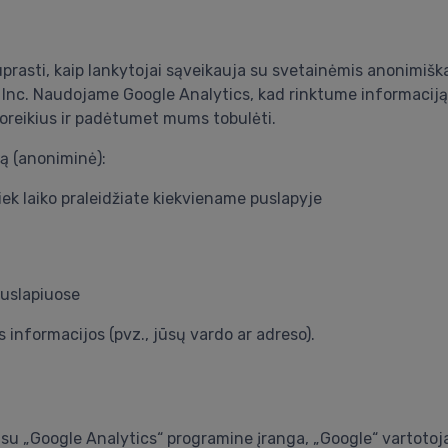
prasti, kaip lankytojai sąveikauja su svetainėmis anonimiška
, Inc. Naudojame Google Analytics, kad rinktume informaciją
 poreikius ir padėtumet mums tobulėti.
ą (anoniminė):
iek laiko praleidžiate kiekviename puslapyje
puslapiuose
informacijos (pvz., jūsų vardo ar adreso).
u „Google Analytics“ programine įranga, „Google“ vartotojams 