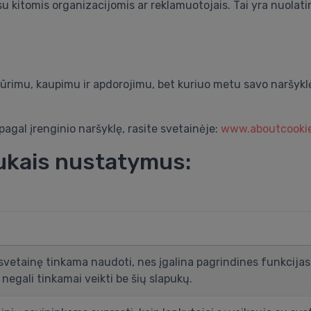
 su kitomis organizacijomis ar reklamuotojais. Tai yra nuolatin
kūrimu, kaupimu ir apdorojimu, bet kuriuo metu savo naršykl
pagal įrenginio naršyklę, rasite svetainėje:
www.aboutcookie
pukais nustatymus:
vetainę tinkama naudoti, nes įgalina pagrindines funkcijas, 
negali tinkamai veikti be šių slapukų.