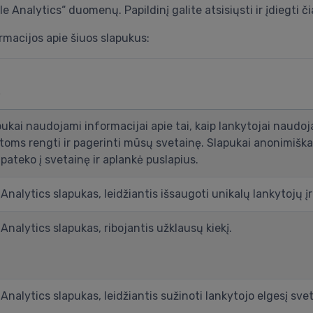
e Analytics“ duomenų. Papildinį galite atsisiųsti ir įdiegti či
macijos apie šiuos slapukus:
s
pukai naudojami informacijai apie tai, kaip lankytojai naud
toms rengti ir pagerinti mūsų svetainę. Slapukai anonimiškai
 pateko į svetainę ir aplankė puslapius.
Analytics slapukas, leidžiantis išsaugoti unikalų lankytojų įr
Analytics slapukas, ribojantis užklausų kiekį.
Analytics slapukas, leidžiantis sužinoti lankytojo elgesį svet