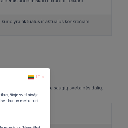
tainėmis anonimiškai renkant ir teikiant
, kurie yra aktualūs ir aktualūs konkrečiam
LT
 naršymas ir prieiga prie saugių svetainės dalių.
ikus, šioje svetainėje
s bet kuriuo metu turi