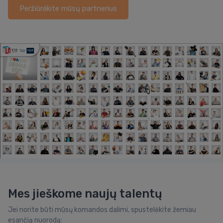
Peržiūrėkite mūsų partnerius
Mes jieškome naujų talentų
Jei norite būti mūsų komandos dalimi, spustelėkite žemiau
esančią nuorodą: