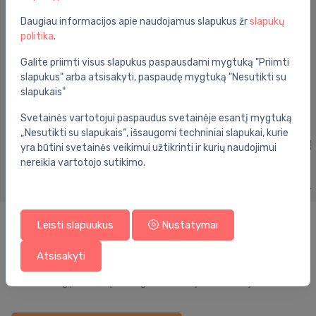
Daugiau informacijos apie naudojamus slapukus žr
slapukų
politika
.
Galite priimti visus slapukus paspausdami mygtuką "Priimti
slapukus" arba atsisakyti, paspaudę mygtuką "Nesutikti su
slapukais"
Svetainės vartotojui paspaudus svetainėje esantį mygtuką
„Nesutikti su slapukais“, išsaugomi techniniai slapukai, kurie
yra būtini svetainės veikimui užtikrinti ir kurių naudojimui
nereikia vartotojo sutikimo.
Leisti slapuukus
Nustatymai
Mūsų Partneriai
Atsisakyti
Turime daug partnerių, kurie gali suteikti jums tai, ko jums reikia