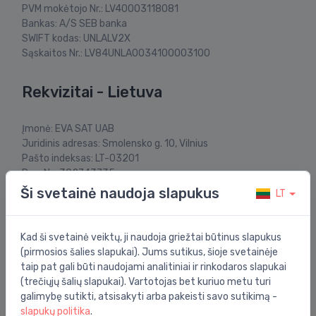
PVM mokėtojo Nr.: LV40003118081
Bankas: A/S SEB banka
SWIFT kodas: UNLALV2X
Sąskaitos Nr.: LV84UNLA0034100003100
Rekvizitai - Lietuva
Įmonė: EVA SAT UAB
Juridinis adresas: Smolensko g. 10, Vilnius
Pašto indeksas: LT-03201
Reg. Nr.: 302743735
PVM mokėtojo Nr.: LT100006782913
Ši svetainė naudoja slapukus
LT
Bankas: AB SEB bankas
Banko kodas: 70440
SWIFT kodas: CBVILT2X
Kad ši svetainė veiktų, ji naudoja griežtai būtinus slapukus
Sąskaitos Nr.: LT977044060007811993
(pirmosios šalies slapukai). Jums sutikus, šioje svetainėje
taip pat gali būti naudojami analitiniai ir rinkodaros slapukai
(trečiųjų šalių slapukai). Vartotojas bet kuriuo metu turi
galimybę sutikti, atsisakyti arba pakeisti savo sutikimą -
slapukų politika
.