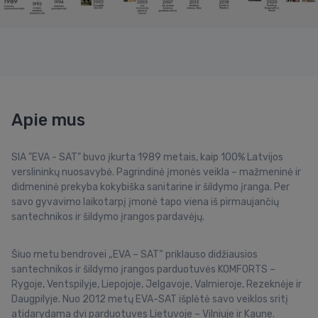
Apie mus
SIA "EVA - SAT" buvo įkurta 1989 metais, kaip 100% Latvijos
verslininkų nuosavybė. Pagrindinė įmonės veikla – mažmeninė ir
didmeninė prekyba kokybiška sanitarine ir šildymo įranga. Per
savo gyvavimo laikotarpį įmonė tapo viena iš pirmaujančių
santechnikos ir šildymo įrangos pardavėjų.
Šiuo metu bendrovei „EVA – SAT“ priklauso didžiausios
santechnikos ir šildymo įrangos parduotuvės KOMFORTS –
Rygoje, Ventspilyje, Liepojoje, Jelgavoje, Valmieroje, Rezeknėje ir
Daugpilyje. Nuo 2012 metų EVA-SAT išplėtė savo veiklos sritį
atidarydama dvi parduotuves Lietuvoje – Vilniuje ir Kaune.