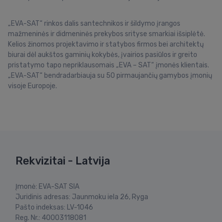
„EVA-SAT“ rinkos dalis santechnikos ir šildymo įrangos
mažmeninės ir didmeninės prekybos srityse smarkiai išsiplėtė.
Kelios žinomos projektavimo ir statybos firmos bei architektų
biurai dėl aukštos gaminių kokybės, įvairios pasiūlos ir greito
pristatymo tapo nepriklausomais „EVA – SAT“ įmonės klientais.
„EVA-SAT“ bendradarbiauja su 50 pirmaujančių gamybos įmonių
visoje Europoje.
Rekvizitai - Latvija
Įmonė: EVA-SAT SIA
Juridinis adresas: Jaunmoku iela 26, Ryga
Pašto indeksas: LV-1046
Reg. Nr.: 40003118081