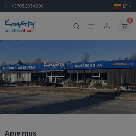
+37052034800
LT
0
Apie mus