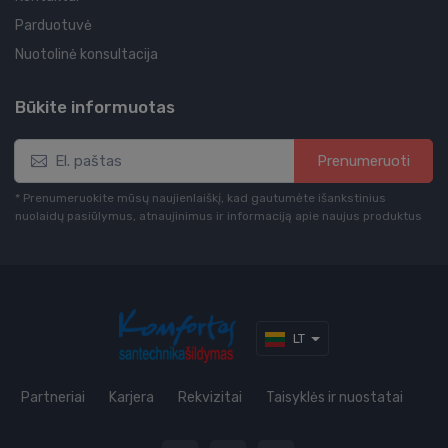
Parduotuvė
Nuotolinė konsultacija
Būkite informuotas
Prenumeruoti
* Prenumeruokite mūsų naujienlaiškį, kad gautumėte išankstinius
nuolaidų pasiūlymus, atnaujinimus ir informaciją apie naujus produktus
LT
Partneriai
Karjera
Rekvizitai
Taisyklės ir nuostatai