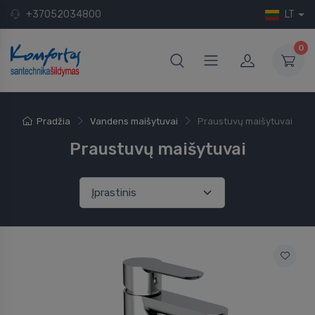
+37052034800
LT
0
Pradžia
Vandens maišytuvai
Praustuvų maišytuvai
Praustuvų maišytuvai