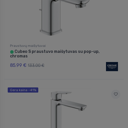
Praustuvų maišytuvai
Cubeo S praustuvo maišytuvas su pop-up,
⬤
chromas
85.99 €
133.00 €
Gera kaina -41%