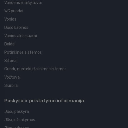
Vandens maišytuvai
WC puodai
Vonios
Dušo kabinos
Vonios aksesuarai
Baldai
Potinkinės sistemos
Sifonai
Grindų nuotekų šalinimo sistemos
Vožtuvai
Siurbliai
Paskyra ir pristatymo informacija
Jūsų paskyra
Jūsų užsakymas