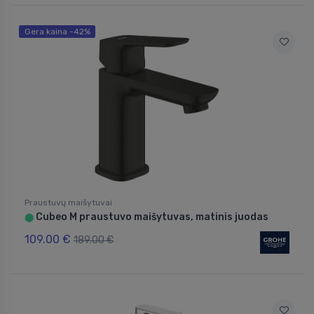
Gera kaina -42%
Praustuvų maišytuvai
Cubeo M praustuvo maišytuvas, matinis juodas
⬤
109.00 €
189.00 €