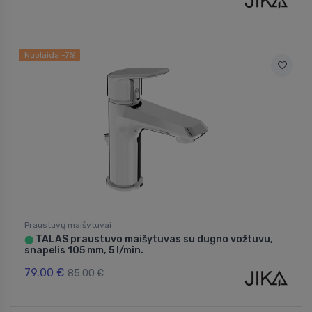
Nuolaida -7%
Praustuvų maišytuvai
TALAS praustuvo maišytuvas su dugno vožtuvu,
⬤
snapelis 105 mm, 5 l/min.
79.00 €
85.00 €