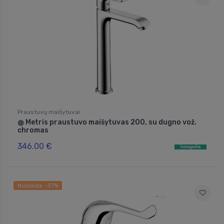
Praustuvų maišytuvai
Metris praustuvo maišytuvas 200, su dugno vož.
⬤
chromas
346.00 €
Nuolaida -37%