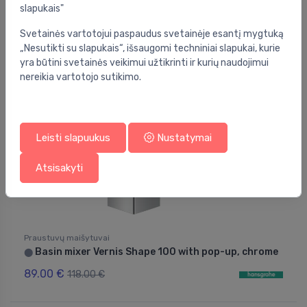
slapukais"
172.00 €
226.00 €
Svetainės vartotojui paspaudus svetainėje esantį mygtuką
„Nesutikti su slapukais“, išsaugomi techniniai slapukai, kurie
yra būtini svetainės veikimui užtikrinti ir kurių naudojimui
Nuolaida -25%
nereikia vartotojo sutikimo.
Leisti slapuukus
Nustatymai
Atsisakyti
Praustuvų maišytuvai
Basin mixer Vernis Shape 100 with pop-up, chrome
⬤
89.00 €
118.00 €