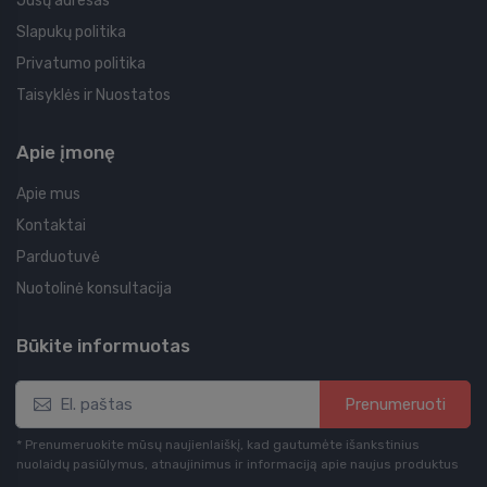
Jūsų adresas
Slapukų politika
Privatumo politika
Taisyklės ir Nuostatos
Apie įmonę
Apie mus
Kontaktai
Parduotuvė
Nuotolinė konsultacija
Būkite informuotas
Prenumeruoti
* Prenumeruokite mūsų naujienlaiškį, kad gautumėte išankstinius
nuolaidų pasiūlymus, atnaujinimus ir informaciją apie naujus produktus