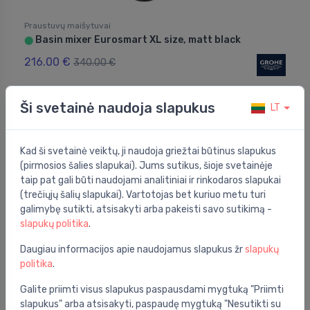
Praustuvų maišytuvai
Basin mixer Eurosmart XL size, matt black
⬤
216.00 €
340.00 €
Ši svetainė naudoja slapukus
LT
Nuolaida -24%
Kad ši svetainė veiktų, ji naudoja griežtai būtinus slapukus
(pirmosios šalies slapukai). Jums sutikus, šioje svetainėje
taip pat gali būti naudojami analitiniai ir rinkodaros slapukai
(trečiųjų šalių slapukai). Vartotojas bet kuriuo metu turi
galimybę sutikti, atsisakyti arba pakeisti savo sutikimą -
slapukų politika
.
Daugiau informacijos apie naudojamus slapukus žr
slapukų
politika
.
Galite priimti visus slapukus paspausdami mygtuką "Priimti
Praustuvų maišytuvai
slapukus" arba atsisakyti, paspaudę mygtuką "Nesutikti su
Washbasin mixer Logis 240 Fine, matt black
⬤