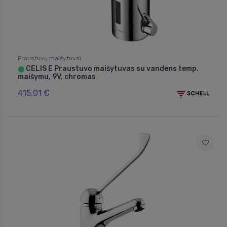
Praustuvų maišytuvai
CELIS E Praustuvo maišytuvas su vandens temp.
⬤
maišymu, 9V, chromas
415.01 €