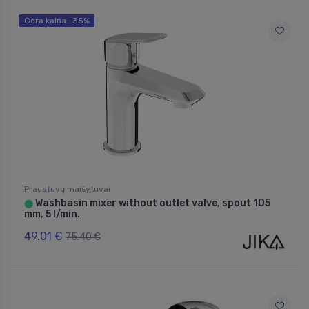
Gera kaina -35%
Praustuvų maišytuvai
Washbasin mixer without outlet valve, spout 105
⬤
mm, 5 l/min.
49.01 €
75.40 €