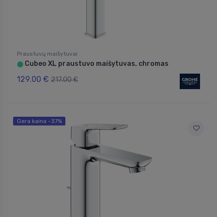
Praustuvų maišytuvai
Cubeo XL praustuvo maišytuvas, chromas
⬤
129.00 €
217.00 €
Gera kaina -37%