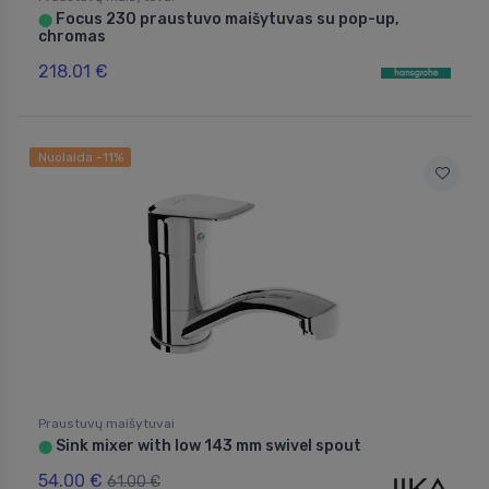
Focus 230 praustuvo maišytuvas su pop-up,
⬤
chromas
218.01 €
Nuolaida -11%
Praustuvų maišytuvai
Sink mixer with low 143 mm swivel spout
⬤
54.00 €
61.00 €