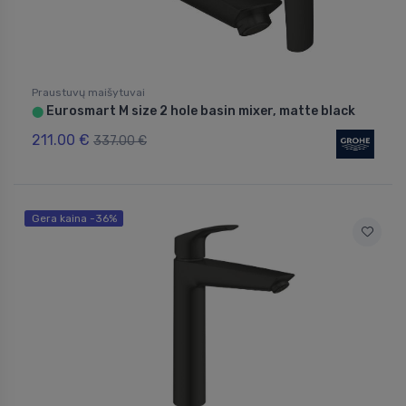
Praustuvų maišytuvai
Eurosmart M size 2 hole basin mixer, matte black
⬤
211.00 €
337.00 €
Gera kaina -36%