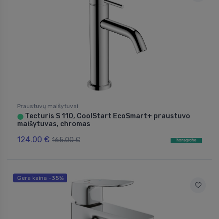
Praustuvų maišytuvai
Tecturis S 110, CoolStart EcoSmart+ praustuvo
⬤
maišytuvas, chromas
124.00 €
165.00 €
Gera kaina -35%