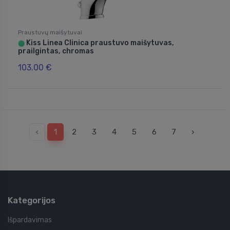
Praustuvų maišytuvai
Kiss Linea Clinica praustuvo maišytuvas,
⬤
prailgintas, chromas
103.00 €
‹
1
2
3
4
5
6
7
›
Kategorijos
Išpardavimas