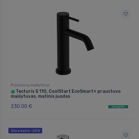
Praustuvų maišytuvai
Tecturis S 110, CoolStart EcoSmart+ praustuvo
⬤
maišytuvas, matinis juodas
230.00 €
Gera kaina -25%