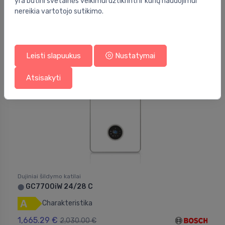
yra būtini svetainės veikimui užtikrinti ir kurių naudojimui
nereikia vartotojo sutikimo.
2,459.99 €
2,675.00 €
Nuolaida -18%
Leisti slapuukus
Nustatymai
Atsisakyti
Dujiniai šildymo katilai
GC7700iW 24/28 C
⬤
Charakteristika
1,665.29 €
2,030.00 €