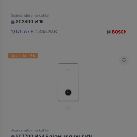
Dujiniai šildymo katilai
GC2300iW 15
⬤
1,075.67 €
1,385.99 €
Nuolaida -18%
Dujiniai šildymo katilai
GC7700iW 24 P gāzes apkures katls
⬤