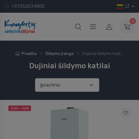
+37052034800
LT
0
Pradžia
Šildymo įranga
Dujiniai šildymo katil...
Dujiniai šildymo katilai
Sale -36%