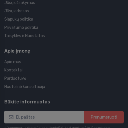
Jūsų užsakymas
Jūsų adresas
Slapukų politika
Privatumo politika
Taisyklės ir Nuostatos
Apie įmonę
Apie mus
Kontaktai
Parduotuvė
Nuotolinė konsultacija
Būkite informuotas
Prenumeruoti
* Prenumeruokite mūsų naujienlaiškį, kad gautumėte išankstinius