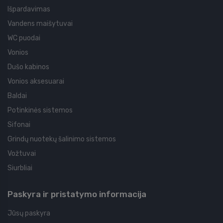
Išpardavimas
Vandens maišytuvai
WC puodai
Vonios
Dušo kabinos
Vonios aksesuarai
Baldai
Potinkinės sistemos
Sifonai
Grindų nuotekų šalinimo sistemos
Vožtuvai
Siurbliai
Paskyra ir pristatymo informacija
Jūsų paskyra