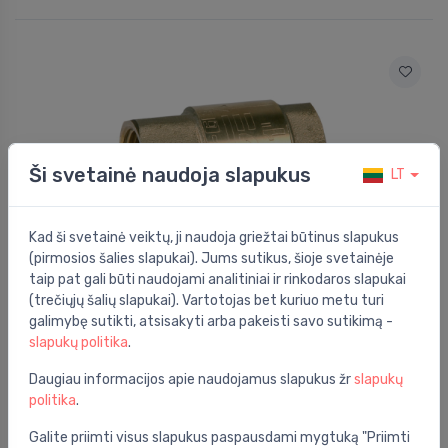
Ši svetainė naudoja slapukus
LT
Kad ši svetainė veiktų, ji naudoja griežtai būtinus slapukus
(pirmosios šalies slapukai). Jums sutikus, šioje svetainėje
taip pat gali būti naudojami analitiniai ir rinkodaros slapukai
(trečiųjų šalių slapukai). Vartotojas bet kuriuo metu turi
Atbuliniai vožtuvai
galimybę sutikti, atsisakyti arba pakeisti savo sutikimą -
Atbulinis vožtuvas 1"
⬤
slapukų politika
.
7.91 €
Daugiau informacijos apie naudojamus slapukus žr
slapukų
politika
.
Galite priimti visus slapukus paspausdami mygtuką "Priimti