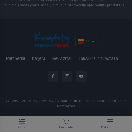
nuolaidų pasiūlymus, atnaujinimus ir informaciją apie naujus produktus
LT
Partneriai
Karjera
Rekvizitai
Taisyklės ir nuostatai
© 1989 - 2026 | EVA-SAT SIA | Veikali un tirdzniecības centri Komforts /
Komfortas
Filtrai
Krepšelis
Kategorijos