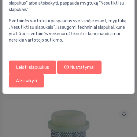
slapukus" arba atsisakyti, paspaudę mygtuką "Nesutikti su
slapukais"
Svetainės vartotojui paspaudus svetainėje esantį mygtuką
„Nesutikti su slapukais“, išsaugomi techniniai slapukai, kurie
yra būtini svetainės veikimui užtikrinti ir kurių naudojimui
nereikia vartotojo sutikimo.
Leisti slapuukus
Nustatymai
Atbuliniai vožtuvai
Atbulinis vožtuvas 2"
⬤
Atsisakyti
23.79 €