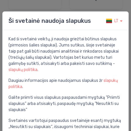
Ši svetainė naudoja slapukus
LT
Kad ši svetainė veiktų, ji naudoja griežtai būtinus slapukus
(pirmosios šalies slapukai). Jums sutikus, šioje svetainėje
taip pat gali būti naudojami analitiniai ir rinkodaros slapukai
(trečiųjų šalių slapukai). Vartotojas bet kuriuo metu turi
galimybę sutikti, atsisakyti arba pakeisti savo sutikimą -
slapukų politika
.
Daugiau informacijos apie naudojamus slapukus žr
slapukų
politika
.
Galite priimti visus slapukus paspausdami mygtuką "Priimti
slapukus" arba atsisakyti, paspaudę mygtuką "Nesutikti su
slapukais"
Svetainės vartotojui paspaudus svetainėje esantį mygtuką
„Nesutikti su slapukais“, išsaugomi techniniai slapukai, kurie