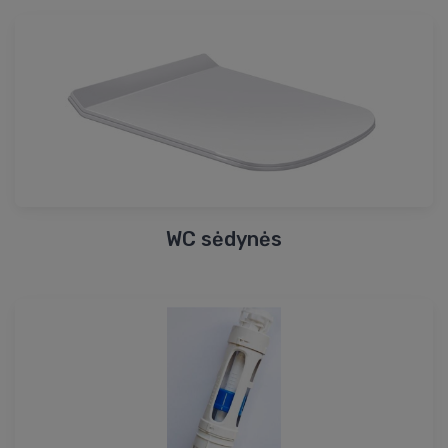
WC sėdynės