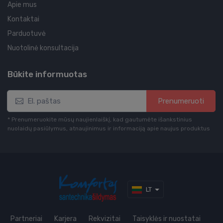
Apie mus
Kontaktai
Parduotuvė
Nuotolinė konsultacija
Būkite informuotas
Prenumeruoti
* Prenumeruokite mūsų naujienlaiškį, kad gautumėte išankstinius
nuolaidų pasiūlymus, atnaujinimus ir informaciją apie naujus produktus
LT
Partneriai
Karjera
Rekvizitai
Taisyklės ir nuostatai