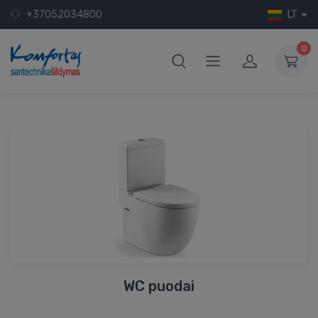
+37052034800
LT
0
WC puodai