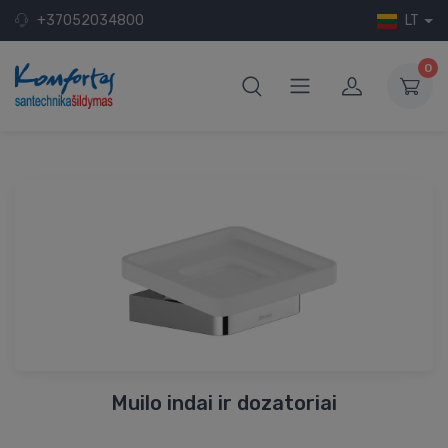
+37052034800
LT
0
Muilo indai ir dozatoriai