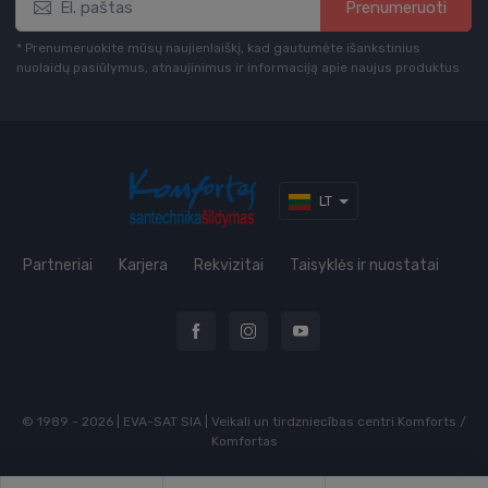
Prenumeruoti
* Prenumeruokite mūsų naujienlaiškį, kad gautumėte išankstinius
nuolaidų pasiūlymus, atnaujinimus ir informaciją apie naujus produktus
LT
Partneriai
Karjera
Rekvizitai
Taisyklės ir nuostatai
© 1989 - 2026 | EVA-SAT SIA | Veikali un tirdzniecības centri Komforts /
Komfortas