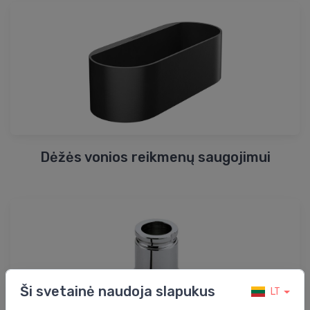
Dėžės vonios reikmenų saugojimui
Ši svetainė naudoja slapukus
LT