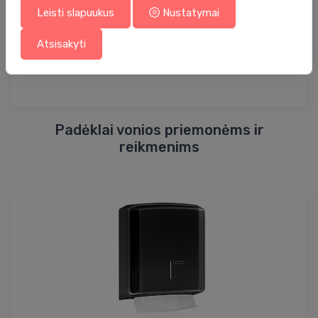
Leisti slapuukus
Nustatymai
Atsisakyti
Padėklai vonios priemonėms ir
reikmenims