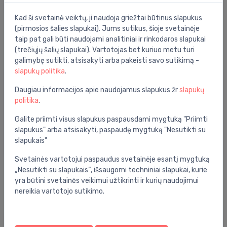
Kad ši svetainė veiktų, ji naudoja griežtai būtinus slapukus
(pirmosios šalies slapukai). Jums sutikus, šioje svetainėje
Vonios reikmenų atsarginės dalys
taip pat gali būti naudojami analitiniai ir rinkodaros slapukai
(trečiųjų šalių slapukai). Vartotojas bet kuriuo metu turi
galimybę sutikti, atsisakyti arba pakeisti savo sutikimą -
slapukų politika
.
Daugiau informacijos apie naudojamus slapukus žr
slapukų
politika
.
Galite priimti visus slapukus paspausdami mygtuką "Priimti
slapukus" arba atsisakyti, paspaudę mygtuką "Nesutikti su
slapukais"
Svetainės vartotojui paspaudus svetainėje esantį mygtuką
„Nesutikti su slapukais“, išsaugomi techniniai slapukai, kurie
Servetėlių dėklai
yra būtini svetainės veikimui užtikrinti ir kurių naudojimui
nereikia vartotojo sutikimo.