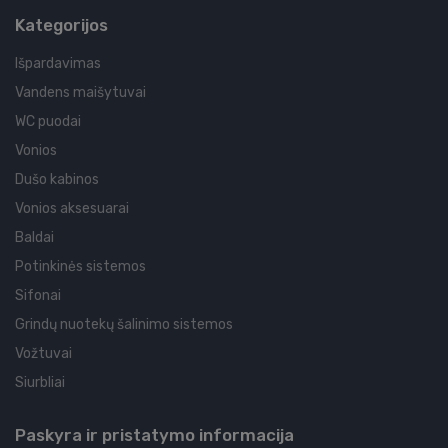
Kategorijos
Išpardavimas
Vandens maišytuvai
WC puodai
Vonios
Dušo kabinos
Vonios aksesuarai
Baldai
Potinkinės sistemos
Sifonai
Grindų nuotekų šalinimo sistemos
Vožtuvai
Siurbliai
Paskyra ir pristatymo informacija