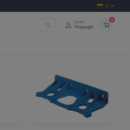
LT
0
Sveiki!
Prisijungti