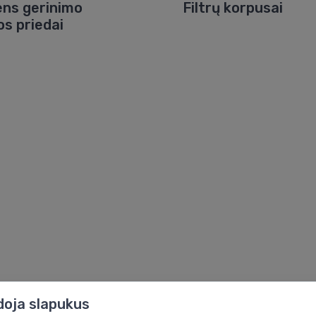
ns gerinimo
Filtrų korpusai
os priedai
doja slapukus
Pirkimas pagal prekės ženklą