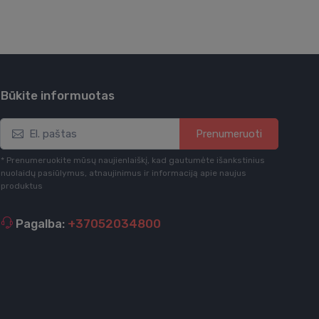
Būkite informuotas
Prenumeruoti
* Prenumeruokite mūsų naujienlaiškį, kad gautumėte išankstinius
nuolaidų pasiūlymus, atnaujinimus ir informaciją apie naujus
produktus
Pagalba:
+37052034800