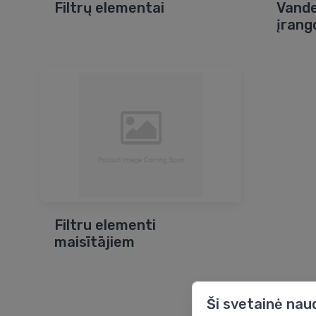
Filtrų elementai
Vande
įrang
Filtru elementi
maisītājiem
Ši svetainė nau