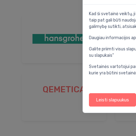
Kad ši svetainė veiktų, j
taip pat gali būti naudoj
galimybę sutikti, atsisa
Daugiau informacijos a
Galite priimti visus sl
su slapukais"
Svetainės vartotojui pa
kurie yra būtini svetainė
QEMETICA
And
Leisti slapuukus