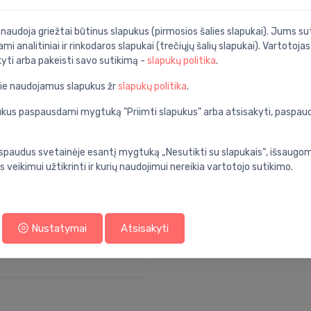
i naudoja griežtai būtinus slapukus (pirmosios šalies slapukai). Jums sut
ami analitiniai ir rinkodaros slapukai (trečiųjų šalių slapukai). Vartotoja
kyti arba pakeisti savo sutikimą -
slapukų politika
.
Atlas Filtr
pie naudojamus slapukus žr
slapukų politika
.
apukus paspausdami mygtuką "Priimti slapukus" arba atsisakyti, paspa
spaudus svetainėje esantį mygtuką „Nesutikti su slapukais“, išsaugomi
s veikimui užtikrinti ir kurių naudojimui nereikia vartotojo sutikimo.
rese Soolaladu
Nustatymai
Atsisakyti