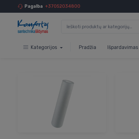
Pagalba
+37052034800
Kategorijos
Pradžia
Išpardavimas