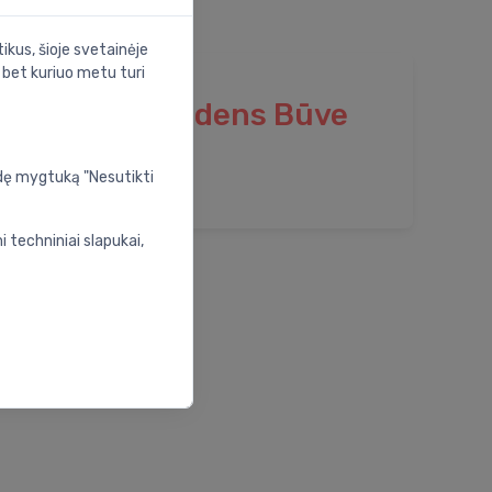
ikus, šioje svetainėje
s bet kuriuo metu turi
i
Ūdens Būve
udę mygtuką "Nesutikti
 techniniai slapukai,