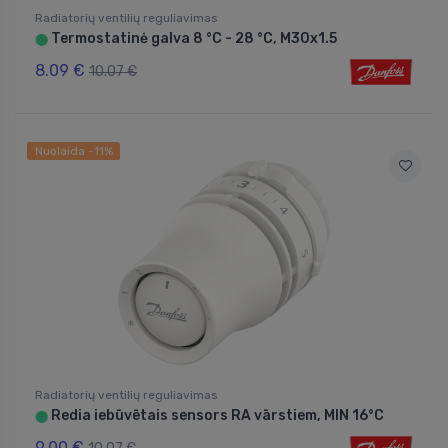
Radiatorių ventilių reguliavimas
Termostatinė galva 8 °C - 28 °C, M30x1.5
⬤
8.09 €
10.07 €
Nuolaida -11%
Radiatorių ventilių reguliavimas
Redia iebūvētais sensors RA vārstiem, MIN 16°C
⬤
9.00 €