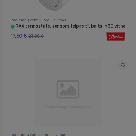
Radiatorių ventilių reguliavimas
RAX termostats, sensors telpas t°, balts, M30 vītne
⬤
17.50 €
23.98 €
Radiatorių ventilių reguliavimas