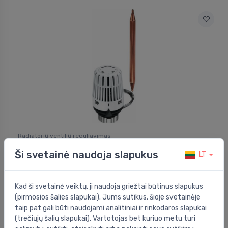
Radiatorių ventilių reguliavimas
Term. galva K 20-50 su panard. davikl., kapiliaras
⬤
Ši svetainė naudoja slapukus
2m
LT
57.70 €
Kad ši svetainė veiktų, ji naudoja griežtai būtinus slapukus
(pirmosios šalies slapukai). Jums sutikus, šioje svetainėje
taip pat gali būti naudojami analitiniai ir rinkodaros slapukai
(trečiųjų šalių slapukai). Vartotojas bet kuriuo metu turi