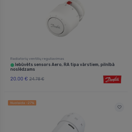
Radiatorių ventilių reguliavimas
Iebūvēts sensors Aero, RA tipa vārstiem, pilnībā
⬤
noslēdzams
20.00 €
24.78 €
Nuolaida -27%