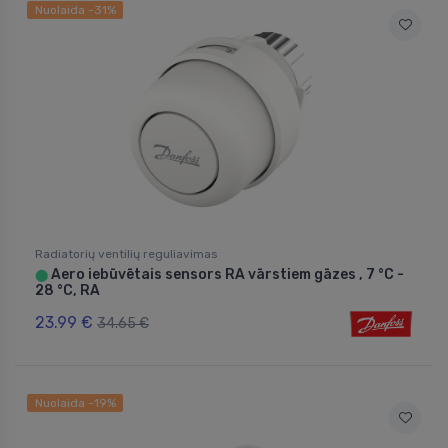
Nuolaida -31%
Radiatorių ventilių reguliavimas
Aero iebūvētais sensors RA vārstiem gāzes , 7 °C -
⬤
28 °C, RA
23.99 €
34.65 €
Nuolaida -19%