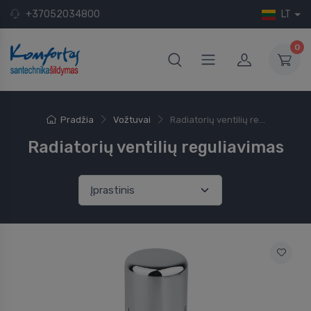
+37052034800
LT
0
Pradžia
Vožtuvai
Radiatorių ventilių re...
Radiatorių ventilių reguliavimas