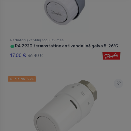
Radiatorių ventilių reguliavimas
RA 2920 termostatinė antivandalinė galva 5-26*C
⬤
17.00 €
36.40 €
Nuolaida -27%