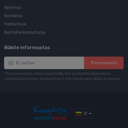
Apie mus
Kontaktai
Parduotuvė
Nuotolinė konsultacija
Būkite informuotas
Prenumeruoti
* Prenumeruokite mūsų naujienlaiškį, kad gautumėte išankstinius
nuolaidų pasiūlymus, atnaujinimus ir informaciją apie naujus produktus
LT