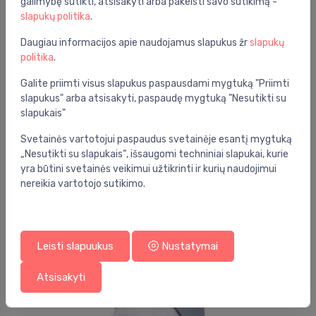
galimybę sutikti, atsisakyti arba pakeisti savo sutikimą -
slapukų politika
.
Daugiau informacijos apie naudojamus slapukus žr
slapukų
politika
.
Galite priimti visus slapukus paspausdami mygtuką "Priimti
slapukus" arba atsisakyti, paspaudę mygtuką "Nesutikti su
slapukais"
Svetainės vartotojui paspaudus svetainėje esantį mygtuką
Radiatorių ventilių reguliavimas
„Nesutikti su slapukais“, išsaugomi techniniai slapukai, kurie
Termostatinė galva M30x1.5, balta
⬤
yra būtini svetainės veikimui užtikrinti ir kurių naudojimui
nereikia vartotojo sutikimo.
58.00 €
Sale -53%
Leisti slapuukus
Nustatymai
Atsisakyti