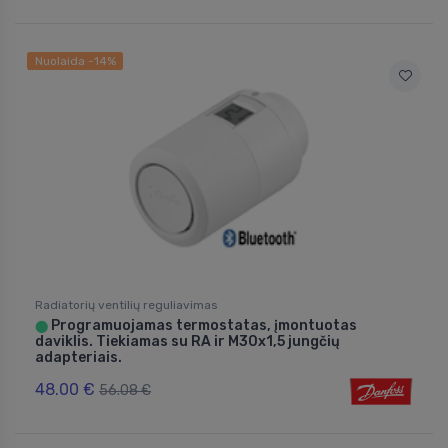
Nuolaida -14%
Radiatorių ventilių reguliavimas
Programuojamas termostatas, įmontuotas
⬤
daviklis. Tiekiamas su RA ir M30x1,5 jungčių
adapteriais.
48.00 €
56.08 €