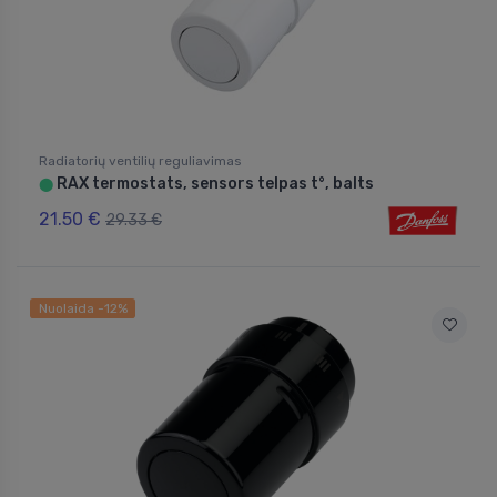
Radiatorių ventilių reguliavimas
RAX termostats, sensors telpas t°, balts
⬤
21.50 €
29.33 €
Nuolaida -12%