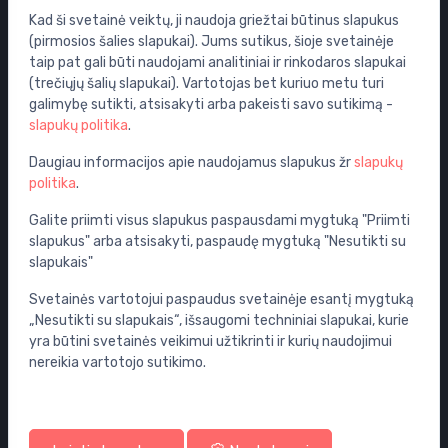
Kad ši svetainė veiktų, ji naudoja griežtai būtinus slapukus
Išpardavimas
(pirmosios šalies slapukai). Jums sutikus, šioje svetainėje
Vandens maišytuvai
taip pat gali būti naudojami analitiniai ir rinkodaros slapukai
(trečiųjų šalių slapukai). Vartotojas bet kuriuo metu turi
WC puodai
galimybę sutikti, atsisakyti arba pakeisti savo sutikimą -
Vonios
slapukų politika
.
Dušo kabinos
Daugiau informacijos apie naudojamus slapukus žr
slapukų
Vonios aksesuarai
politika
.
Baldai
Galite priimti visus slapukus paspausdami mygtuką "Priimti
Potinkinės sistemos
slapukus" arba atsisakyti, paspaudę mygtuką "Nesutikti su
slapukais"
Sifonai
Grindų nuotekų šalinimo sistemos
Svetainės vartotojui paspaudus svetainėje esantį mygtuką
„Nesutikti su slapukais“, išsaugomi techniniai slapukai, kurie
Vožtuvai
yra būtini svetainės veikimui užtikrinti ir kurių naudojimui
Siurbliai
nereikia vartotojo sutikimo.
Paskyra ir pristatymo informacija
Jūsų paskyra