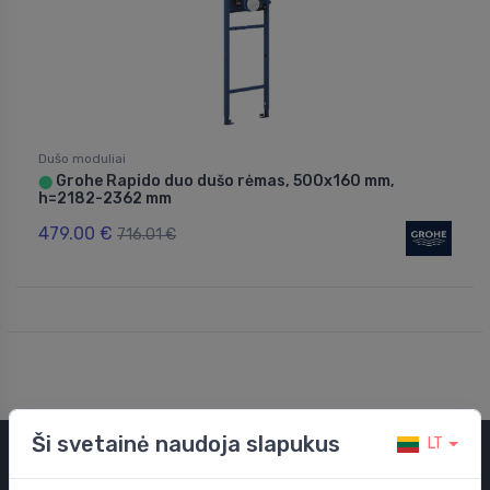
Dušo moduliai
Grohe Rapido duo dušo rėmas, 500x160 mm,
⬤
h=2182-2362 mm
479.00 €
716.01 €
Ši svetainė naudoja slapukus
LT
Kategorijos