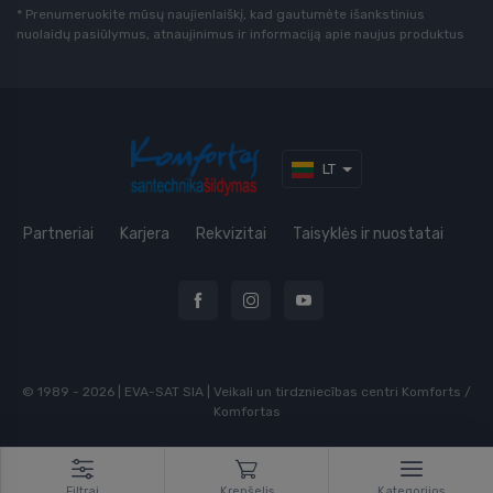
* Prenumeruokite mūsų naujienlaiškį, kad gautumėte išankstinius
nuolaidų pasiūlymus, atnaujinimus ir informaciją apie naujus produktus
LT
Partneriai
Karjera
Rekvizitai
Taisyklės ir nuostatai
© 1989 - 2026 | EVA-SAT SIA | Veikali un tirdzniecības centri Komforts /
Komfortas
Filtrai
Krepšelis
Kategorijos