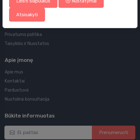
Leisti slapuukus
Nustatymai
Jūsų užsakymas
Atsisakyti
Jūsų adresas
Slapukų politika
Privatumo politika
Taisyklės ir Nuostatos
Apie įmonę
Apie mus
Kontaktai
Parduotuvė
Nuotolinė konsultacija
Būkite informuotas
Prenumeruoti