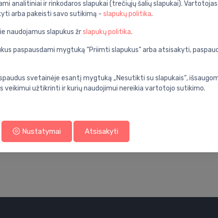
ami analitiniai ir rinkodaros slapukai (trečiųjų šalių slapukai). Vartotoja
kyti arba pakeisti savo sutikimą -
slapukų politika
.
pie naudojamus slapukus žr
slapukų politika
.
apukus paspausdami mygtuką "Priimti slapukus" arba atsisakyti, paspa
spaudus svetainėje esantį mygtuką „Nesutikti su slapukais“, išsaugomi
Servetėlių dėklai
Servetėlių dėklai
s veikimui užtikrinti ir kurių naudojimui nereikia vartotojo sutikimo.
Tissue holder
Tissue holder Ugo,
⬤
⬤
Nero, alba
camel
132.00 €
54.99 €
Nustatymai
Atsisakyti