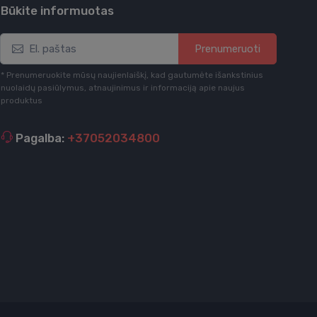
Būkite informuotas
Prenumeruoti
* Prenumeruokite mūsų naujienlaiškį, kad gautumėte išankstinius
nuolaidų pasiūlymus, atnaujinimus ir informaciją apie naujus
produktus
Pagalba:
+37052034800