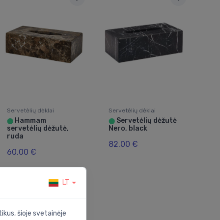
Servetėlių dėklai
Servetėlių dėklai
Hammam
Servetėlių dėžutė
⬤
⬤
servetėlių dėžutė,
Nero, black
ruda
82.00 €
60.00 €
LT
ikus, šioje svetainėje