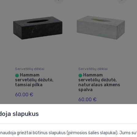
Servetėlių dėklai
Servetėlių dėklai
Hammam
Hammam
⬤
⬤
servetėlių dėžutė,
servetėlių dėžutė,
tamsiai pilka
naturalaus akmens
spalva
60.00 €
60.00 €
doja slapukus
i naudoja griežtai būtinus slapukus (pirmosios šalies slapukai). Jums sut