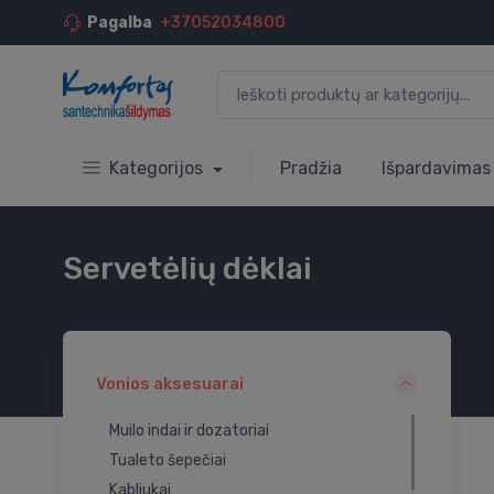
Pagalba
+37052034800
Kategorijos
Pradžia
Išpardavimas
Servetėlių dėklai
Vonios aksesuarai
Muilo indai ir dozatoriai
Tualeto šepečiai
Kabliukai