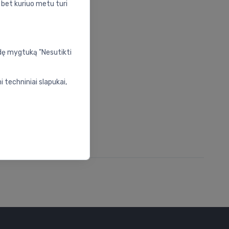
s bet kuriuo metu turi
udę mygtuką "Nesutikti
 techniniai slapukai,