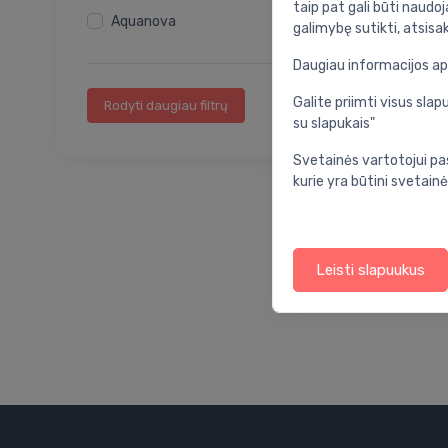
Vonios reikmenų rinkiniai
taip pat gali būti naudoj
Aquanova
galimybę sutikti, atsisa
Kiti vonios reikmenys
Daugiau informacijos a
Galite priimti visus sl
Rodyti daugiau filtrų
su slapukais"
Svetainės vartotojui pa
kurie yra būtini svetainė
Leisti slapuukus