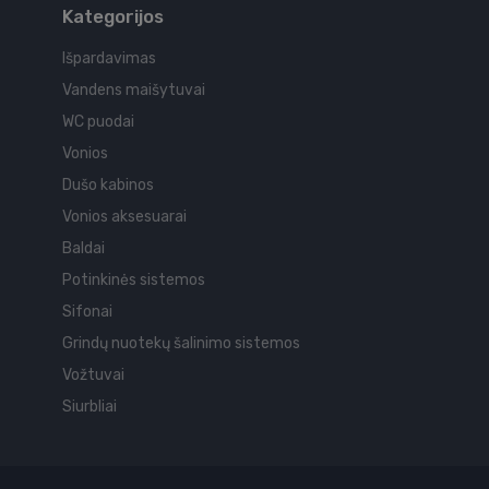
Kategorijos
Išpardavimas
Vandens maišytuvai
WC puodai
Vonios
Dušo kabinos
Vonios aksesuarai
Baldai
Potinkinės sistemos
Sifonai
Grindų nuotekų šalinimo sistemos
Vožtuvai
Siurbliai