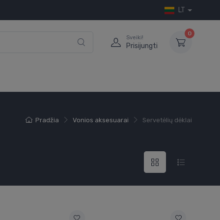
LT
0
Sveiki!
Prisijungti
Pradžia
Vonios aksesuarai
Servetėlių dėklai