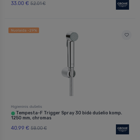
33.00 €
52.01 €
Nuolaida -29%
Higieninis dušelis
Tempesta-F Trigger Spray 30 bidė dušelio komp.
⬤
1250 mm, chromas
40.99 €
58.00 €