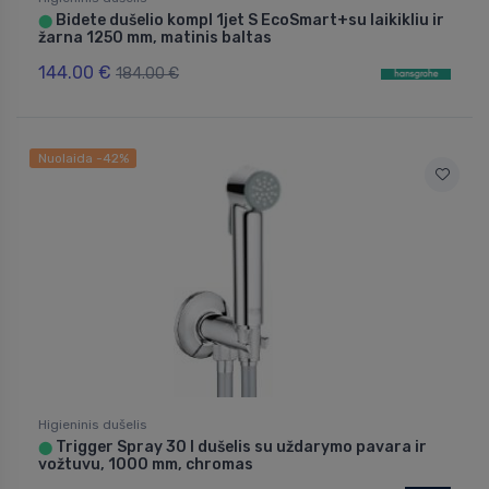
Bidete dušelio kompl 1jet S EcoSmart+su laikikliu ir
⬤
žarna 1250 mm, matinis baltas
144.00 €
184.00 €
Nuolaida -42%
Higieninis dušelis
Trigger Spray 30 I dušelis su uždarymo pavara ir
⬤
vožtuvu, 1000 mm, chromas