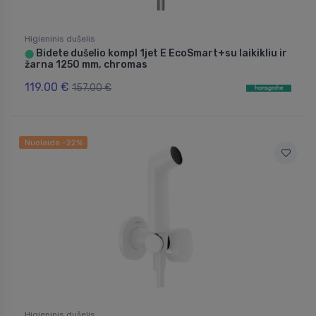
Higieninis dušelis
Bidete dušelio kompl 1jet E EcoSmart+su laikikliu ir
⬤
žarna 1250 mm, chromas
119.00 €
157.00 €
Nuolaida -22%
Higieninis dušelis