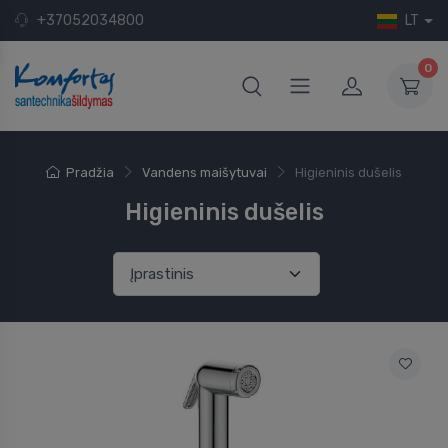
+37052034800
LT
0
Pradžia
Vandens maišytuvai
Higieninis dušelis
Higieninis dušelis