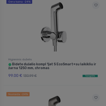
Gera kaina -24%
Higieninis dušelis
Bidete dušelio kompl 1jet S EcoSmart+su laikikliu ir
⬤
žarna 1250 mm, chromas
99.00 €
130.99 €
Nuolaida -24%