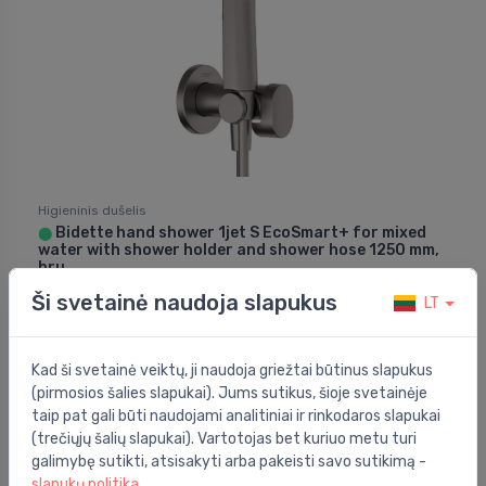
Higieninis dušelis
Bidette hand shower 1jet S EcoSmart+ for mixed
⬤
water with shower holder and shower hose 1250 mm,
bru
Ši svetainė naudoja slapukus
149.00 €
LT
197.00 €
Kad ši svetainė veiktų, ji naudoja griežtai būtinus slapukus
Nuolaida -23%
(pirmosios šalies slapukai). Jums sutikus, šioje svetainėje
taip pat gali būti naudojami analitiniai ir rinkodaros slapukai
(trečiųjų šalių slapukai). Vartotojas bet kuriuo metu turi
galimybę sutikti, atsisakyti arba pakeisti savo sutikimą -
slapukų politika
.