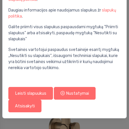
Daugiau informacijos apie naudojamus slapukus žr
slapukų
politika
.
Galite priimti visus slapukus paspausdami mygtuką "Priimti
slapukus" arba atsisakyti, paspaudę mygtuką "Nesutikti su
slapukais"
Higieninis dušelis
Svetainės vartotojui paspaudus svetainėje esantį mygtuką
Bidete dušelio kompl 1jet E EcoSmart+su laikikliu ir
⬤
žarna 1250 mm, matinis juodas
„Nesutikti su slapukais“, išsaugomi techniniai slapukai, kurie
yra būtini svetainės veikimui užtikrinti ir kurių naudojimui
169.00 €
219.00 €
nereikia vartotojo sutikimo.
Nuolaida -22%
Leisti slapuukus
Nustatymai
Atsisakyti