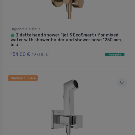
Higieninis dušelis
Bidette hand shower 1jet S EcoSmart+ for mixed
⬤
water with shower holder and shower hose 1250 mm,
bru
154.00 €
197.00 €
Nuolaida -24%