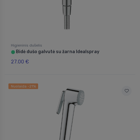
Higieninis dušelis
Bidė dušo galvutė su žarna Idealspray
⬤
27.00 €
Nuolaida -21%