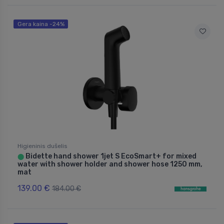
Gera kaina -24%
Higieninis dušelis
Bidette hand shower 1jet S EcoSmart+ for mixed
⬤
water with shower holder and shower hose 1250 mm,
mat
139.00 €
184.00 €