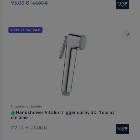
93.00 €
161.00 €
Gera kaina -24%
Higieninis dušelis
Handshower Vitalio trigger spray 30, 1 spray,
⬤
chrome
22.00 €
29.00 €