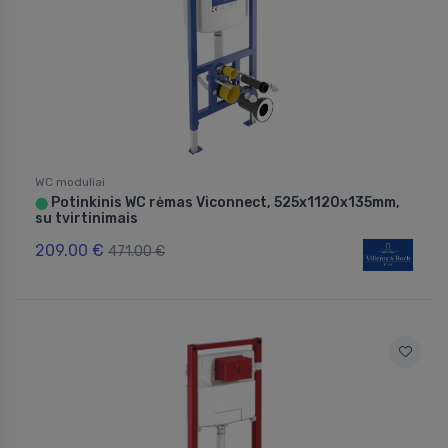
WC moduliai
Potinkinis WC rėmas Viconnect, 525x1120x135mm,
⬤
su tvirtinimais
209.00 €
471.00 €