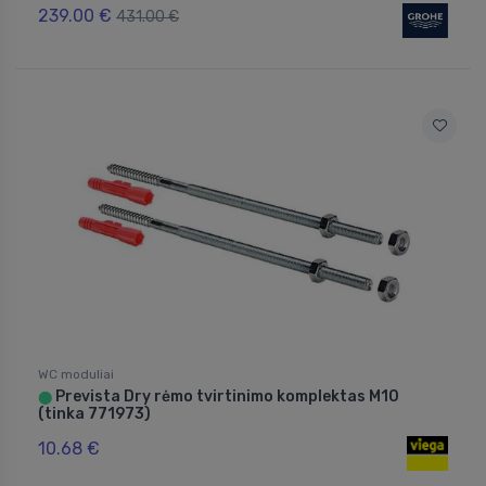
239.00 €
431.00 €
WC moduliai
Prevista Dry rėmo tvirtinimo komplektas M10
⬤
(tinka 771973)
10.68 €