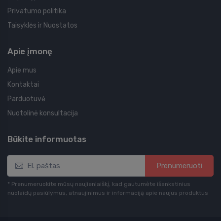
Privatumo politika
Taisyklės ir Nuostatos
Apie įmonę
Apie mus
Kontaktai
Parduotuvė
Nuotolinė konsultacija
Būkite informuotas
Prenumeruoti
* Prenumeruokite mūsų naujienlaiškį, kad gautumėte išankstinius
nuolaidų pasiūlymus, atnaujinimus ir informaciją apie naujus produktus