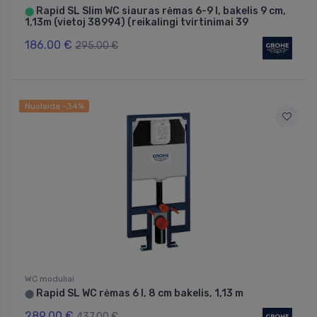
Rapid SL Slim WC siauras rėmas 6-9 l, bakelis 9 cm,
⬤
1,13m (vietoj 38994) (reikalingi tvirtinimai 39
186.00 €
295.00 €
Nuolaida -34%
WC moduliai
Rapid SL WC rėmas 6 l, 8 cm bakelis, 1,13 m
⬤
289.00 €
437.00 €