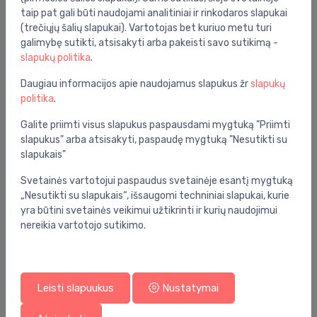
taip pat gali būti naudojami analitiniai ir rinkodaros slapukai
(trečiųjų šalių slapukai). Vartotojas bet kuriuo metu turi
galimybę sutikti, atsisakyti arba pakeisti savo sutikimą -
slapukų politika
.
Daugiau informacijos apie naudojamus slapukus žr
slapukų
politika
.
Galite priimti visus slapukus paspausdami mygtuką "Priimti
WC moduliai
slapukus" arba atsisakyti, paspaudę mygtuką "Nesutikti su
Solido wc rėmo komplektas su juodu mygtuku Even
⬤
slapukais"
(38966KF0) ir tvirtinimais (3in1)
Svetainės vartotojui paspaudus svetainėje esantį mygtuką
222.00 €
378.00 €
„Nesutikti su slapukais“, išsaugomi techniniai slapukai, kurie
yra būtini svetainės veikimui užtikrinti ir kurių naudojimui
nereikia vartotojo sutikimo.
Gera kaina -36%
Leisti slapuukus
Nustatymai