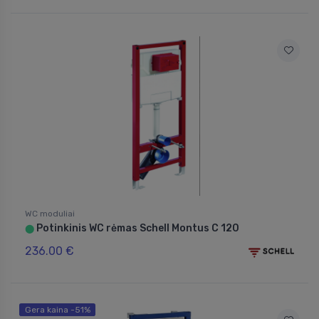
WC moduliai
Potinkinis WC rėmas Schell Montus C 120
⬤
236.00 €
Gera kaina -51%