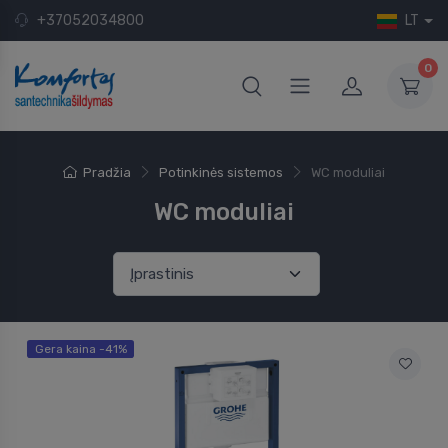
+37052034800
LT
0
Pradžia
Potinkinės sistemos
WC moduliai
WC moduliai
Gera kaina -41%