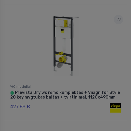
WC moduliai
Prevista Dry wc rėmo komplektas + Visign for Style
⬤
20 key mygtukas baltas + tvirtinimai, 1120x490mm
427.89 €