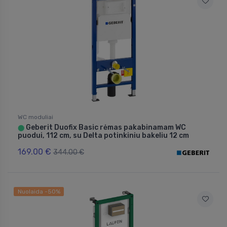
WC moduliai
Geberit Duofix Basic rėmas pakabinamam WC
⬤
puodui, 112 cm, su Delta potinkiniu bakeliu 12 cm
169.00 €
344.00 €
Nuolaida -50%