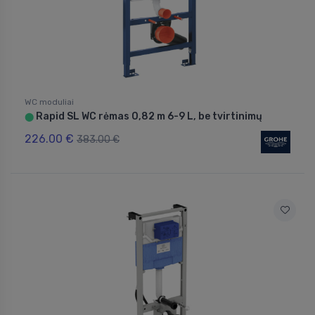
WC moduliai
Rapid SL WC rėmas 0,82 m 6-9 L, be tvirtinimų
⬤
226.00 €
383.00 €