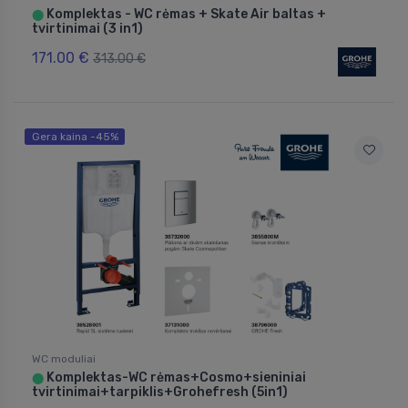
Komplektas - WC rėmas + Skate Air baltas +
⬤
tvirtinimai (3 in1)
171.00 €
313.00 €
Gera kaina -45%
WC moduliai
Komplektas-WC rėmas+Cosmo+sieniniai
⬤
tvirtinimai+tarpiklis+Grohefresh (5in1)