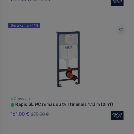
Gera kaina -41%
WC moduliai
Rapid SL WC rėmas su tvirtinimais 1,13 m (2in1)
⬤
161.00 €
275.00 €