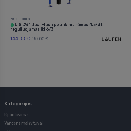
WC moduliai
LIS CW1 Dual Flush potinkinis rėmas 4,5/3 l,
⬤
reguliuojamas iki 6/3 l
144.00 €
257.00 €
Kategorijos
Išpardavimas
Vandens maišytuvai