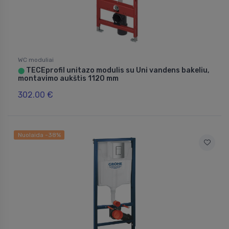
WC moduliai
TECEprofil unitazo modulis su Uni vandens bakeliu,
⬤
montavimo aukštis 1120 mm
302.00 €
Nuolaida -38%