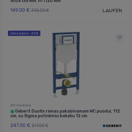
500x135 mm, h=1120 mm
149.00 €
345.00 €
Gera kaina -33%
WC moduliai
Geberit Duofix rėmas pakabinamam WC puodui, 112
⬤
cm, su Sigma potinkiniu bakeliu 12 cm
247.00 €
371.00 €