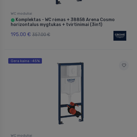
WC moduliai
Komplektas - WC rėmas + 38858 Arena Cosmo
⬤
horizontalus mygtukas + tvirtinimai (3in1)
195.00 €
357.00 €
Gera kaina -45%
WC moduliai