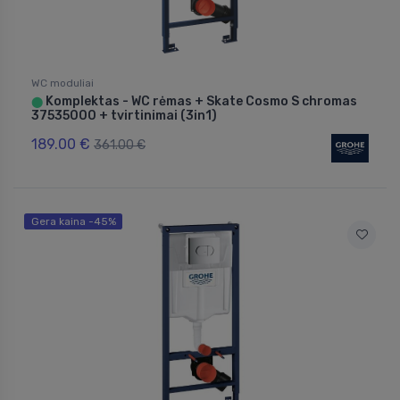
WC moduliai
Komplektas - WC rėmas + Skate Cosmo S chromas
⬤
37535000 + tvirtinimai (3in1)
189.00 €
361.00 €
Gera kaina -45%