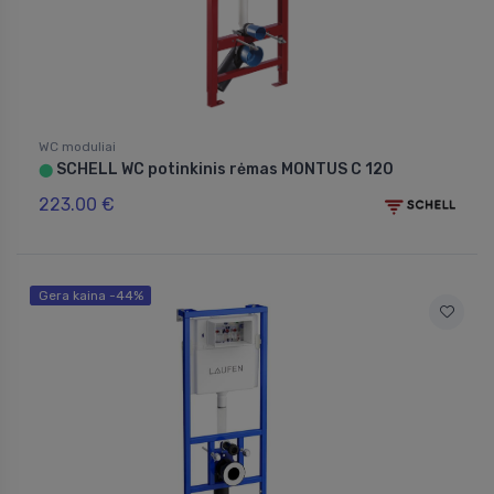
WC moduliai
SCHELL WC potinkinis rėmas MONTUS C 120
⬤
223.00 €
Gera kaina -44%