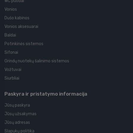
WC puodai
Vonios
Dušo kabinos
Vonios aksesuarai
Baldai
Potinkinės sistemos
Sifonai
Grindų nuotekų šalinimo sistemos
Vožtuvai
Siurbliai
Paskyra ir pristatymo informacija
Jūsų paskyra
Jūsų užsakymas
Jūsų adresas
Slapukų politika