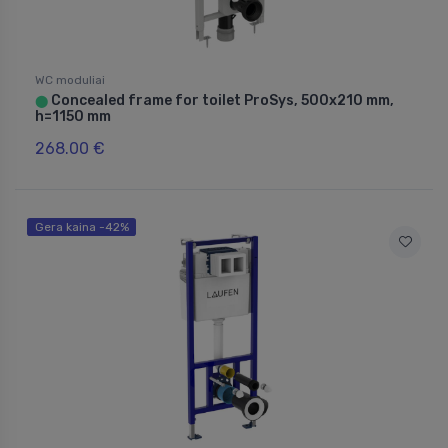
WC moduliai
Concealed frame for toilet ProSys, 500x210 mm,
⬤
h=1150 mm
268.00 €
Gera kaina -42%