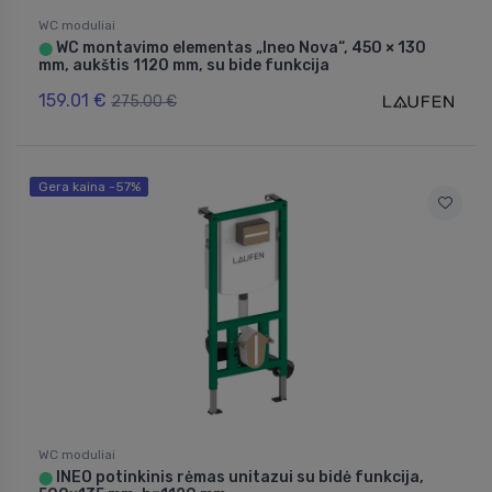
WC moduliai
WC montavimo elementas „Ineo Nova“, 450 × 130
⬤
mm, aukštis 1120 mm, su bide funkcija
159.01 €
275.00 €
Gera kaina -57%
WC moduliai
INEO potinkinis rėmas unitazui su bidė funkcija,
⬤