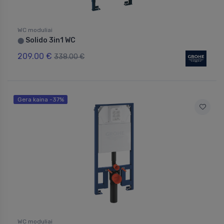
WC moduliai
Solido 3in1 WC
⬤
209.00 €
338.00 €
Gera kaina -37%
WC moduliai