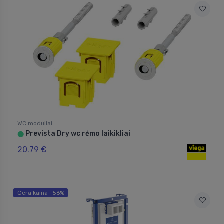
WC moduliai
Prevista Dry wc rėmo laikikliai
⬤
20.79 €
Gera kaina -56%