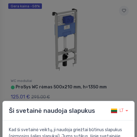
Gera kaina -58%
WC moduliai
ProSys WC rėmas 500x210 mm, h=1350 mm
⬤
125.01 €
295.00 €
Ši svetainė naudoja slapukus
LT
Gera kaina -41%
Kad ši svetainė veiktų, ji naudoja griežtai būtinus slapukus
(pirmosios šalies slapukai). Jums sutikus, šioje svetainėje