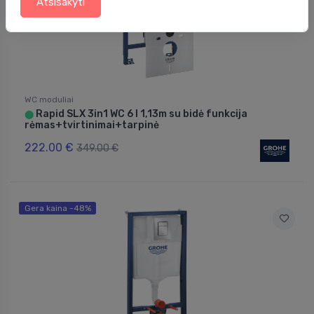
Atsisakyti
WC moduliai
Rapid SLX 3in1 WC 6 l 1,13m su bidė funkcija
⬤
rėmas+tvirtinimai+tarpinė
222.00 €
349.00 €
Gera kaina -48%