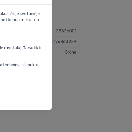
ikus, šioje svetainėje
s bet kuriuo metu turi
38536001
4005176863929
udę mygtuką "Nesutikti
Grohe
 techniniai slapukai,