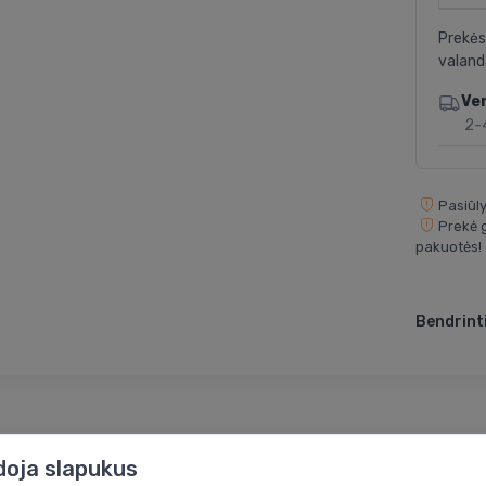
Prekės
valand
Ve
2-
Pasiūly
Prekė g
pakuotės!
Bendrinti
doja slapukus