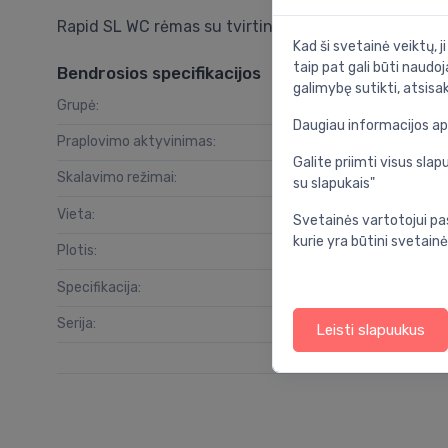
Rapid SL WC rėmas su tvirtinimais 1,13 m (2in1)
Kad ši svetainė veiktų, j
taip pat gali būti naudoj
Bendrosios specifikacijos
galimybę sutikti, atsisa
Grupė:
vo
Daugiau informacijos a
Praplovimo aktyvinimas:
Galite priimti visus sl
Skalavimo režimai:
su slapukais"
Vieta:
Svetainės vartotojui pa
kurie yra būtini svetainė
Plotis:
Specifikacija:
Serija:
Leisti slapuukus