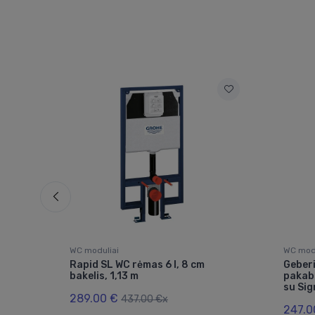
WC moduliai
WC modu
u
Rapid SL WC rėmas 6 l, 8 cm
Geberi
KF0)
bakelis, 1,13 m
pakab
su Sig
289.00 €
437.00 €x
247.0