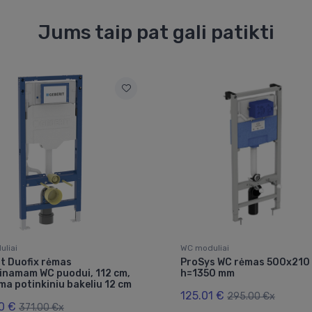
Jums taip pat gali patikti
liai
WC moduliai
t Duofix rėmas
ProSys WC rėmas 500x210
inamam WC puodui, 112 cm,
h=1350 mm
ma potinkiniu bakeliu 12 cm
125.01 €
295.00 €x
0 €
371.00 €x