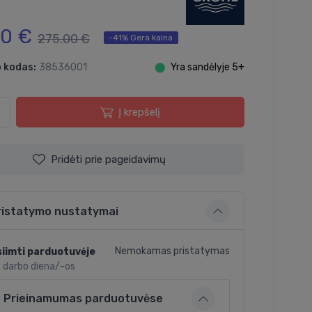
00 €
275.00 €
-41% Gera kaina
 kodas:
38536001
⬤
Yra sandėlyje 5+
Į krepšelį
Pridėti prie pageidavimų
ristatymo nustatymai
Nemokamas pristatymas
iimti parduotuvėje
2 darbo diena/-os
Prieinamumas parduotuvėse