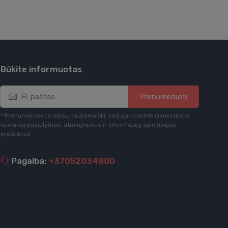
Būkite informuotas
Prenumeruoti
* Prenumeruokite mūsų naujienlaiškį, kad gautumėte išankstinius
nuolaidų pasiūlymus, atnaujinimus ir informaciją apie naujus
produktus
Pagalba:
+37052034800