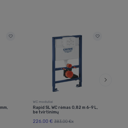
WC moduliai
WC m
 mm,
Rapid SL WC rėmas 0,82 m 6-9 L,
WC 
be tvirtinimų
Nova
1120
226.00 €
383.00 €x
159