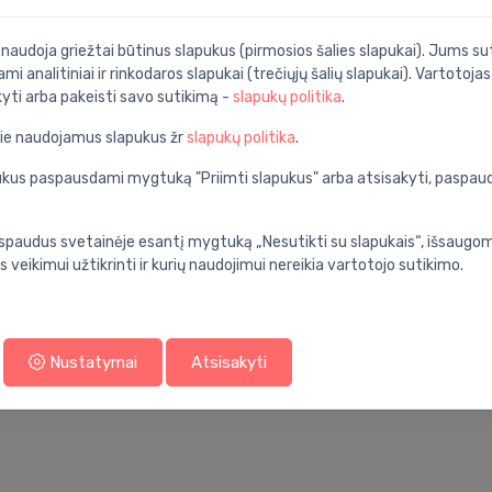
i naudoja griežtai būtinus slapukus (pirmosios šalies slapukai). Jums sut
ami analitiniai ir rinkodaros slapukai (trečiųjų šalių slapukai). Vartotoja
Specifikacija
kyti arba pakeisti savo sutikimą -
slapukų politika
.
nios kambarys
Produkto kodas:
pie naudojamus slapukus žr
slapukų politika
.
mechaninis
Barkodas:
apukus paspausdami mygtuką "Priimti slapukus" arba atsisakyti, paspa
2
Prekės ženklas:
ant sienos
spaudus svetainėje esantį mygtuką „Nesutikti su slapukais“, išsaugomi
s veikimui užtikrinti ir kurių naudojimui nereikia vartotojo sutikimo.
500
aukštas
rapid sl
Nustatymai
Atsisakyti