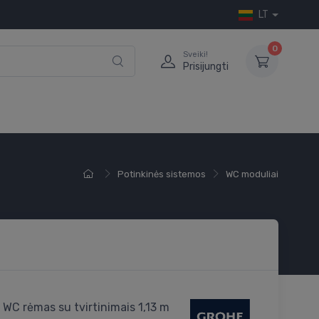
LT
0
Sveiki!
Prisijungti
Potinkinės sistemos
WC moduliai
 WC rėmas su tvirtinimais 1,13 m