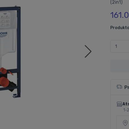
(2in1)
161.
Produkto
P
Ats
1-