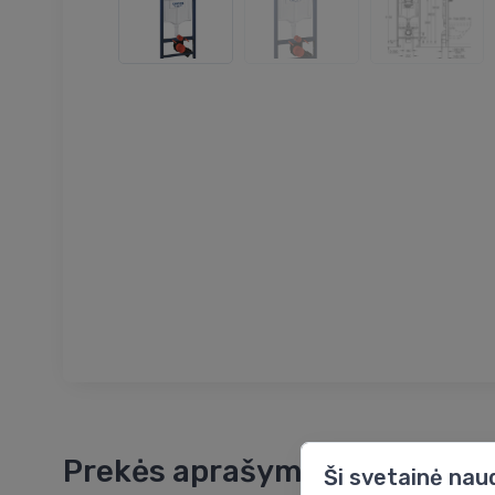
Prekės aprašymas
Ši svetainė nau