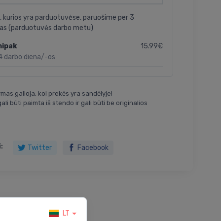
, kurios yra parduotuvėse, paruošime per 3
as (parduotuvės darbo metu)
15.99€
nipak
4 darbo diena/-os
mas galioja, kol prekės yra sandėlyje!
ali būti paimta iš stendo ir gali būti be originalios
:
Twitter
Facebook
LT