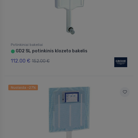
Potinkiniai bakeliai
GD2 SL potinkinis klozeto bakelis
⬤
112.00 €
152.00 €
Nuolaida -27%