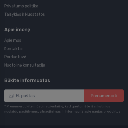
Privatumo politika
Taisyklės ir Nuostatos
Apie įmonę
Apie mus
Kontaktai
Parduotuvė
Nuotolinė konsultacija
Būkite informuotas
Prenumeruoti
* Prenumeruokite mūsų naujienlaiškį, kad gautumėte išankstinius
nuolaidų pasiūlymus, atnaujinimus ir informaciją apie naujus produktus