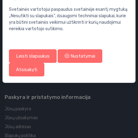
WC puodai
Svetainės vartotojui paspaudus svetainėje esantį mygtuką
Vonios
„Nesutikti su slapukais“, išsaugomi techniniai slapukai, kurie
Dušo kabinos
yra būtini svetainės veikimui užtikrinti ir kurių naudojimui
Vonios aksesuarai
nereikia vartotojo sutikimo.
Baldai
Potinkinės sistemos
Sifonai
Leisti slapuukus
Nustatymai
Grindų nuotekų šalinimo sistemos
Atsisakyti
Vožtuvai
Siurbliai
Paskyra ir pristatymo informacija
Jūsų paskyra
Jūsų užsakymas
Jūsų adresas
Slapukų politika