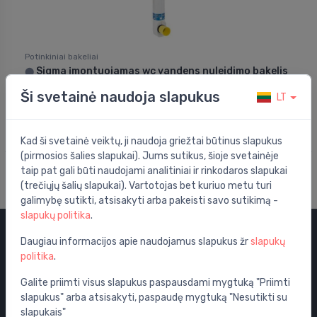
Potinkiniai bakeliai
Sigma įmontuojamas wc vandens nuleidimo bakelis
⬤
169.00 €
Ši svetainė naudoja slapukus
231.00 €
LT
Kad ši svetainė veiktų, ji naudoja griežtai būtinus slapukus
(pirmosios šalies slapukai). Jums sutikus, šioje svetainėje
taip pat gali būti naudojami analitiniai ir rinkodaros slapukai
(trečiųjų šalių slapukai). Vartotojas bet kuriuo metu turi
galimybę sutikti, atsisakyti arba pakeisti savo sutikimą -
slapukų politika
.
Daugiau informacijos apie naudojamus slapukus žr
slapukų
Kategorijos
politika
.
Išpardavimas
Galite priimti visus slapukus paspausdami mygtuką "Priimti
slapukus" arba atsisakyti, paspaudę mygtuką "Nesutikti su
Vandens maišytuvai
slapukais"