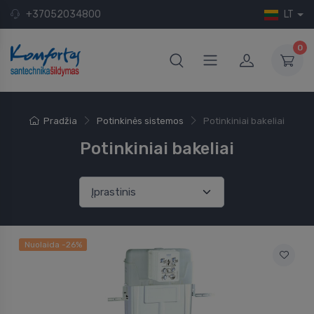
+37052034800
LT
0
Pradžia
Potinkinės sistemos
Potinkiniai bakeliai
Potinkiniai bakeliai
Nuolaida -26%