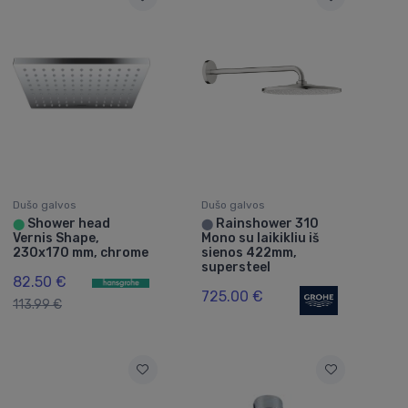
Dušo galvos
Dušo galvos
Shower head
Rainshower 310
⬤
⬤
Vernis Shape,
Mono su laikikliu iš
230x170 mm, chrome
sienos 422mm,
supersteel
82.50 €
725.00 €
113.99 €