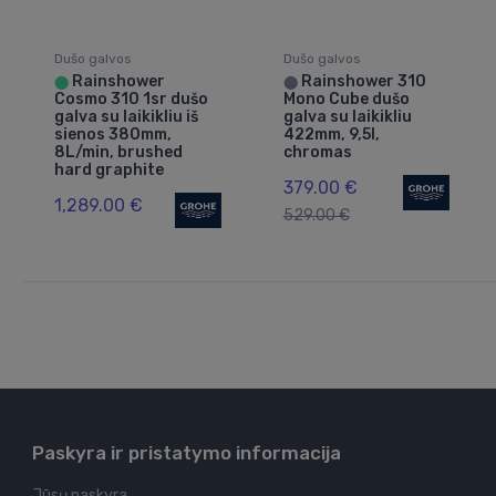
Dušo galvos
Dušo galvos
Rainshower
Rainshower 310
⬤
⬤
Cosmo 310 1sr dušo
Mono Cube dušo
galva su laikikliu iš
galva su laikikliu
sienos 380mm,
422mm, 9,5l,
8L/min, brushed
chromas
hard graphite
379.00 €
1,289.00 €
529.00 €
Paskyra ir pristatymo informacija
Jūsų paskyra