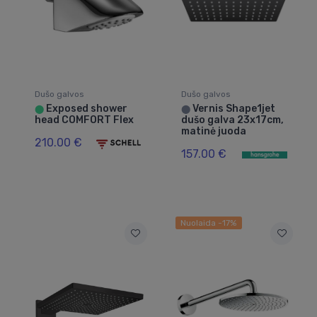
Dušo galvos
Dušo galvos
Exposed shower
Vernis Shape1jet
⬤
⬤
head COMFORT Flex
dušo galva 23x17cm,
matinė juoda
210.00 €
157.00 €
Nuolaida -17%