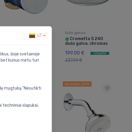
Dušo galvos
Dušo galvos
LT
Potinkinė dušo
Crometta S 240
⬤
⬤
galvos dalis, iš
dušo galva, chromas
sienos
199.00 €
ikus, šioje svetainėje
95.00 €
150.00
s bet kuriuo metu turi
237.99 €
€
Gera kaina -43%
Nuolaida -29%
udę mygtuką "Nesutikti
 techniniai slapukai,