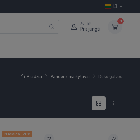
LT
0
Sveiki!
Prisijungti
Pradžia
Vandens maišytuvai
Dušo galvos
Nuolaida -28%