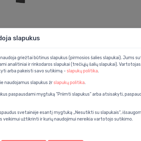
Dušo galvos
Dušo galvos
doja slapukus
Raindance E 300
Raindance S 240
⬤
⬤
1jet, dušo galva, su
1jet P dušo galva su
laikikliu iš sienos,
laikikliu, chromas
L=390 mm, juodas
i naudoja griežtai būtinus slapukus (pirmosios šalies slapukai). Jums sut
399.00 €
matinis
ami analitiniai ir rinkodaros slapukai (trečiųjų šalių slapukai). Vartotoja
479.00 €
kyti arba pakeisti savo sutikimą -
slapukų politika
.
887.99 €
pie naudojamus slapukus žr
slapukų politika
.
Nuolaida -44%
apukus paspausdami mygtuką "Priimti slapukus" arba atsisakyti, paspa
spaudus svetainėje esantį mygtuką „Nesutikti su slapukais“, išsaugomi
s veikimui užtikrinti ir kurių naudojimui nereikia vartotojo sutikimo.