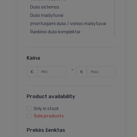
Dušo sistemos
Dušo maišytuvai
Įmontuojami dušo / vonios maišytuvai
Rankinio dušo komplektai
Rankinio dušo galvutės
Dušo galvos
Dušo žarnos
Kaina
Higieninis dušelis
-
€
€
Bidė maišytuvai
Maišytuvai su higieniniu dušeliu (bidette)
Įmontuojami praustuvo maišytuvai
Product availability
Vandens maišytuvų atsarginės dalys
Vandens maišytuvų komplektai su filtru
Only in stock
Rankinio dušo laikikliai
Sale products
Rankinio dušo jungtys
Prekės ženktas
Pisuarų dozatoriai