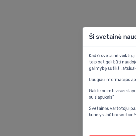
Ši svetainė nau
Kad ši svetainė veiktų, j
taip pat gali būti naudoj
galimybę sutikti, atsisa
Daugiau informacijos a
Galite priimti visus sl
su slapukais"
Svetainės vartotojui pa
kurie yra būtini svetainė