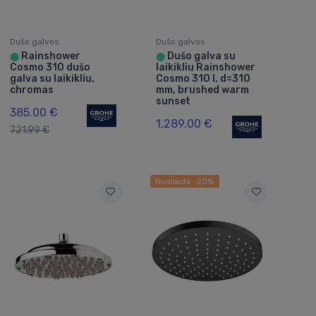
Dušo galvos
Dušo galvos
Rainshower
Dušo galva su
⬤
⬤
Cosmo 310 dušo
laikikliu Rainshower
galva su laikikliu,
Cosmo 310 I, d=310
chromas
mm, brushed warm
sunset
385.00 €
1,289.00 €
721.99 €
Nuolaida -20%