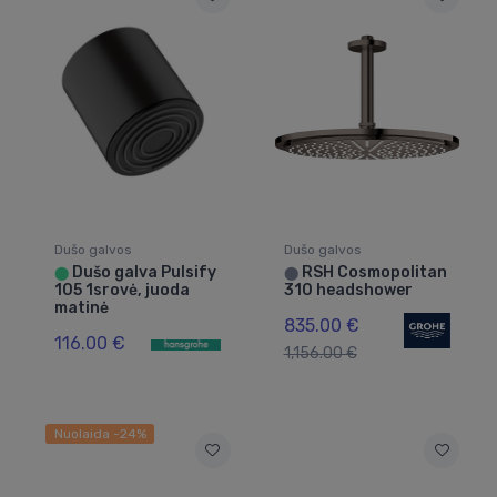
Dušo galvos
Dušo galvos
Dušo galva Pulsify
RSH Cosmopolitan
⬤
⬤
105 1srovė, juoda
310 headshower
matinė
835.00 €
116.00 €
1,156.00 €
Nuolaida -24%