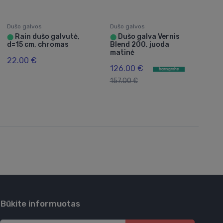
Dušo galvos
Dušo galvos
Rain dušo galvutė,
Dušo galva Vernis
⬤
⬤
d=15 cm, chromas
Blend 200, juoda
matinė
22.00 €
126.00 €
157.00 €
Būkite informuotas