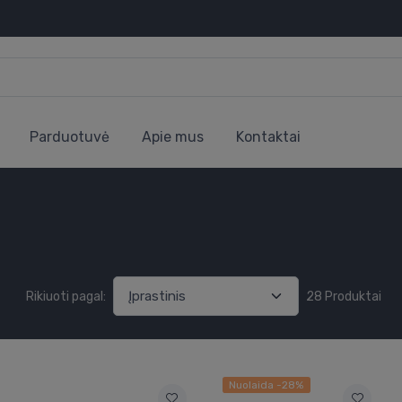
Parduotuvė
Apie mus
Kontaktai
Rikiuoti pagal:
28 Produktai
Nuolaida -28%