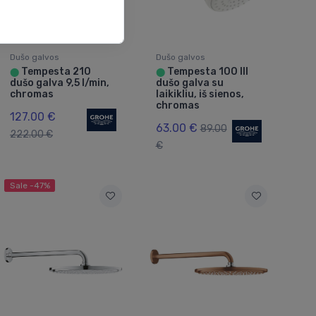
Dušo galvos
Dušo galvos
Tempesta 210
Tempesta 100 III
⬤
⬤
dušo galva 9,5 l/min,
dušo galva su
chromas
laikikliu, iš sienos,
chromas
127.00 €
63.00 €
89.00
222.00 €
€
Sale -47%