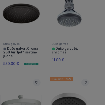
Dušo galvos
Dušo galvos
Dušo galva „Croma
Dušo galvutė,
⬤
⬤
280 Air 1jet“, matinė
chromas
juoda
11.00 €
530.00 €
Nuolaida -35%