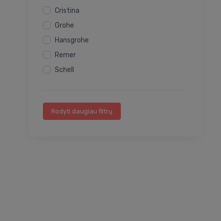
Vandens maišytuvų čiaupai
Cristina
Dušo galvų jungtys
Grohe
Vandens maišytuvų komplektai
Hansgrohe
Vandens maišytuvų priedai
Remer
Priedai plautuvių maišytuvams
Schell
WC nuplovimo vožtuvai
Rodyti daugiau filtrų