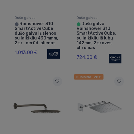
Dušo galvos
Dušo galvos
Rainshower 310
Dušo galva
⬤
⬤
SmartActive Cube
Rainshower 310
dušo galva iš sienos
SmartActive Cube,
su laikikliu 430mmm,
su laikikliu iš lubų
2 sr., nerūd. plienas
142mm, 2 srovės,
chromas
1,013.00 €
724.00 €
Nuolaida -28%