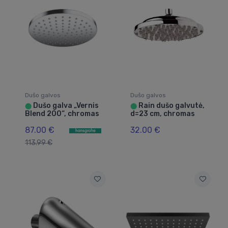
Dušo galvos
Dušo galvos
Dušo galva „Vernis
Rain dušo galvutė,
⬤
⬤
Blend 200“, chromas
d=23 cm, chromas
87.00 €
32.00 €
113.99 €