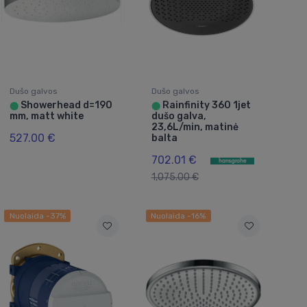
Dušo galvos
Dušo galvos
Showerhead d=190
Rainfinity 360 1jet
⬤
⬤
mm, matt white
dušo galva,
23,6L/min, matinė
527.00 €
balta
702.01 €
1,075.00 €
Nuolaida -37%
Nuolaida -16%