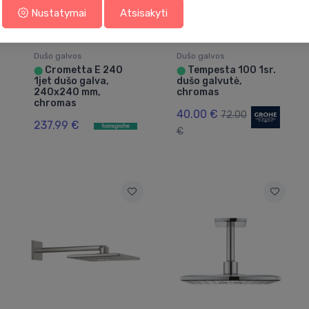
Nustatymai
Atsisakyti
Dušo galvos
Dušo galvos
Crometta E 240
Tempesta 100 1sr.
⬤
⬤
1jet dušo galva,
dušo galvutė,
240x240 mm,
chromas
chromas
40.00 €
72.00
237.99 €
€