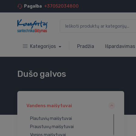
Pagalba
+37052034800
Kategorijos
Pradžia
Išpardavimas
Dušo galvos
Vandens maišytuvai
Plautuvių maišytuvai
Praustuvų maišytuvai
Vonios maišytuvai