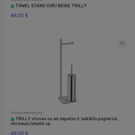
TOWEL STAND CHR/BEIGE TRILLY
⬤
48.00 €
Stovai reikmenims
TRILLY stovas su wc šepečiu ir laikikliu popieriui,
⬤
chromas/smėlio sp
48.00 €