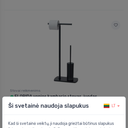
Stovai reikmenims
FLORIDA vonios kambario stovas, juodas
⬤
Ši svetainė naudoja slapukus
103.00 €
LT
Kad ši svetainė veiktų, ji naudoja griežtai būtinus slapukus