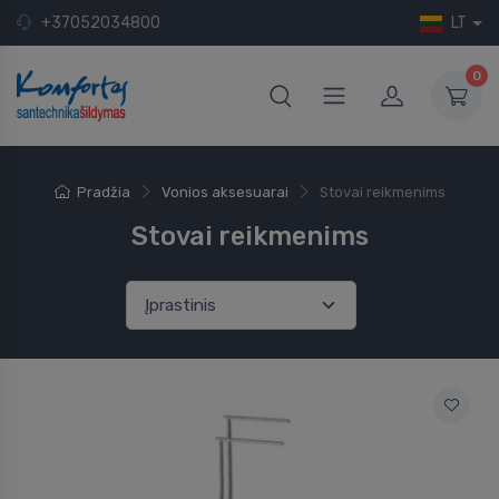
+37052034800
LT
0
Pradžia
Vonios aksesuarai
Stovai reikmenims
Stovai reikmenims