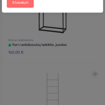
Atsisakyti
Stovai reikmenims
Yuri rankšluosčių laikiklis, juodas
⬤
165.00 €