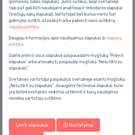
(pirmosios šalies slapukai). Jums sutikus, šioje svetainėje
taip pat gali būti naudojami analitiniai ir rinkodaros slapukai
(trečiųjų šalių slapukai). Vartotojas bet kuriuo metu turi
galimybę sutikti, atsisakyti arba pakeisti savo sutikimą -
slapukų politika
.
Daugiau informacijos apie naudojamus slapukus žr
slapukų
politika
.
Galite priimti visus slapukus paspausdami mygtuką "Priimti
slapukus" arba atsisakyti, paspaudę mygtuką "Nesutikti su
slapukais"
Stovai reikmenims
Svetainės vartotojui paspaudus svetainėje esantį mygtuką
Towel ladder Icon, 450 mm, h=1750 mm, black
⬤
„Nesutikti su slapukais“, išsaugomi techniniai slapukai, kurie
143.00 €
yra būtini svetainės veikimui užtikrinti ir kurių naudojimui
nereikia vartotojo sutikimo.
Leisti slapuukus
Nustatymai