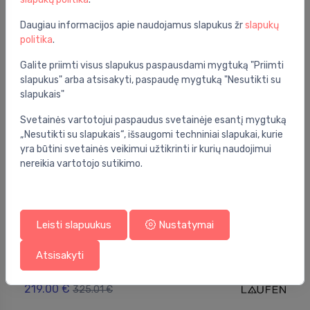
239.00 €
358.99 €
Daugiau informacijos apie naudojamus slapukus žr
slapukų
politika
.
Galite priimti visus slapukus paspausdami mygtuką "Priimti
Gera kaina -33%
slapukus" arba atsisakyti, paspaudę mygtuką "Nesutikti su
slapukais"
Svetainės vartotojui paspaudus svetainėje esantį mygtuką
„Nesutikti su slapukais“, išsaugomi techniniai slapukai, kurie
yra būtini svetainės veikimui užtikrinti ir kurių naudojimui
nereikia vartotojo sutikimo.
Leisti slapuukus
Nustatymai
Veidrodžiai
Atsisakyti
Mirror LANI 600 mm, 2 vertical LED lighting
⬤
elements
219.00 €
325.01 €