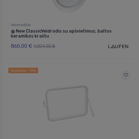
Veidrodžiai
New ClassicVeidrodis su apšvietimuc, baltos
⬤
keramikos kraštu
865.00 €
1,004.00 €
Nuolaida -13%