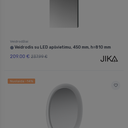
Veidrodžiai
Veidrodis su LED apšvietimu, 450 mm, h=810 mm
⬤
209.00 €
237.99 €
Nuolaida -14%