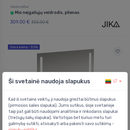
Veidrodžiai
Mio neįgaliųjų veidrodis, plienas
⬤
309.00 €
355.00 €
Gera kaina -33%
Ši svetainė naudoja slapukus
LT
Kad ši svetainė veiktų, ji naudoja griežtai būtinus slapukus
(pirmosios šalies slapukai). Jums sutikus, šioje svetainėje
taip pat gali būti naudojami analitiniai ir rinkodaros slapukai
(trečiųjų šalių slapukai). Vartotojas bet kuriuo metu turi
Veidrodžiai
galimybę sutikti, atsisakyti arba pakeisti savo sutikimą -
Mirror LANI 800 mm, 2 vertical LED lighting
⬤
elements
slapukų politika
.