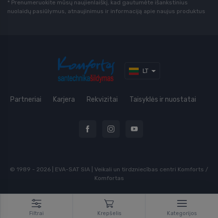
* Prenumeruokite mūsų naujienlaiškį, kad gautumėte išankstinius
nuolaidų pasiūlymus, atnaujinimus ir informaciją apie naujus produktus
LT
Partneriai
Karjera
Rekvizitai
Taisyklės ir nuostatai
© 1989 - 2026 | EVA-SAT SIA | Veikali un tirdzniecības centri Komforts /
Komfortas
Filtrai
Krepšelis
Kategorijos