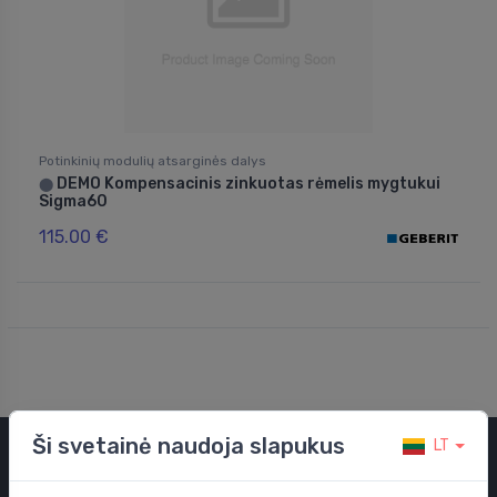
Potinkinių modulių atsarginės dalys
DEMO Kompensacinis zinkuotas rėmelis mygtukui
⬤
Sigma60
115.00 €
Ši svetainė naudoja slapukus
LT
Kategorijos