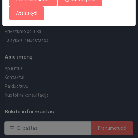
Jūsų užsakymas
Atsisakyti
Jūsų adresas
Slapukų politika
Privatumo politika
Taisyklės ir Nuostatos
Apie įmonę
Apie mus
Kontaktai
Parduotuvė
Nuotolinė konsultacija
Būkite informuotas
Prenumeruoti