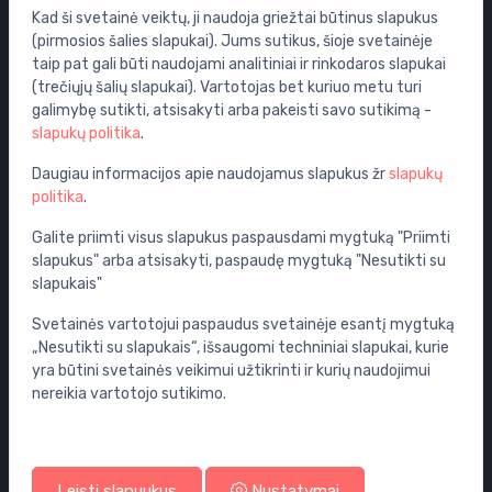
Kad ši svetainė veiktų, ji naudoja griežtai būtinus slapukus
Išpardavimas
(pirmosios šalies slapukai). Jums sutikus, šioje svetainėje
Vandens maišytuvai
taip pat gali būti naudojami analitiniai ir rinkodaros slapukai
(trečiųjų šalių slapukai). Vartotojas bet kuriuo metu turi
WC puodai
galimybę sutikti, atsisakyti arba pakeisti savo sutikimą -
Vonios
slapukų politika
.
Dušo kabinos
Daugiau informacijos apie naudojamus slapukus žr
slapukų
Vonios aksesuarai
politika
.
Baldai
Galite priimti visus slapukus paspausdami mygtuką "Priimti
Potinkinės sistemos
slapukus" arba atsisakyti, paspaudę mygtuką "Nesutikti su
Sifonai
slapukais"
Grindų nuotekų šalinimo sistemos
Svetainės vartotojui paspaudus svetainėje esantį mygtuką
Vožtuvai
„Nesutikti su slapukais“, išsaugomi techniniai slapukai, kurie
yra būtini svetainės veikimui užtikrinti ir kurių naudojimui
Siurbliai
nereikia vartotojo sutikimo.
Paskyra ir pristatymo informacija
Jūsų paskyra
Leisti slapuukus
Nustatymai