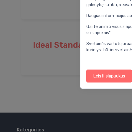
galimybę sutikti, atsisa
Daugiau informacijos a
Galite priimti visus sl
su slapukais"
Ideal Standard
Svetainės vartotojui pa
kurie yra būtini svetainė
Leisti slapuukus
Kategorijos