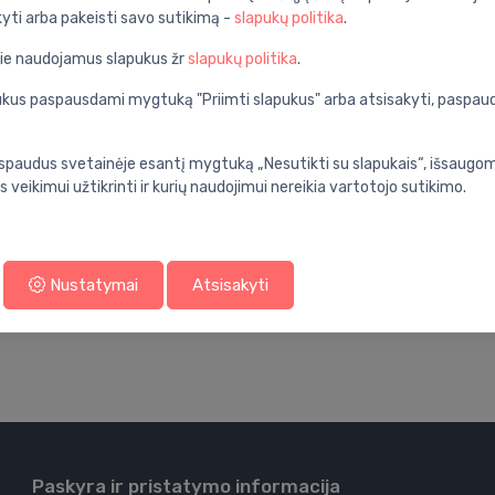
kyti arba pakeisti savo sutikimą -
slapukų politika
.
pie naudojamus slapukus žr
slapukų politika
.
apukus paspausdami mygtuką "Priimti slapukus" arba atsisakyti, paspa
spaudus svetainėje esantį mygtuką „Nesutikti su slapukais“, išsaugomi
s veikimui užtikrinti ir kurių naudojimui nereikia vartotojo sutikimo.
Nustatymai
Atsisakyti
Paskyra ir pristatymo informacija