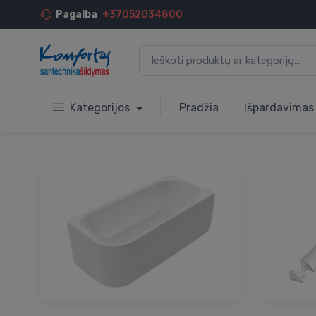
Pagalba
+37052034800
Kategorijos
Pradžia
Išpardavimas