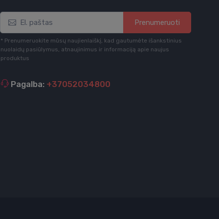
Prenumeruoti
* Prenumeruokite mūsų naujienlaiškį, kad gautumėte išankstinius
nuolaidų pasiūlymus, atnaujinimus ir informaciją apie naujus
produktus
Pagalba:
+37052034800