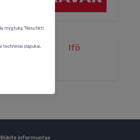
udę mygtuką "Nesutikti
Ifö
 techniniai slapukai,
Būkite informuotas