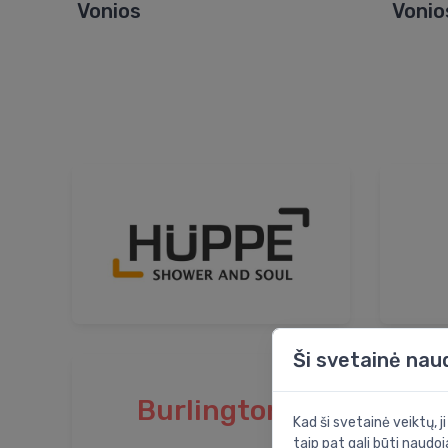
Vonios
Vonio
Ši svetainė nau
Burlington
D
Kad ši svetainė veiktų, j
taip pat gali būti naudoj