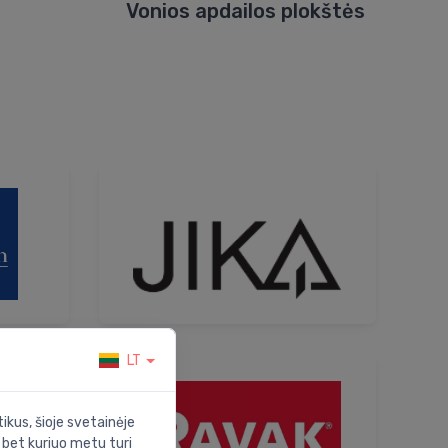
Vonios apdailos plokštės
LT
ikus, šioje svetainėje
s bet kuriuo metu turi