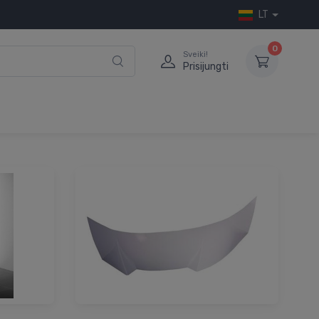
LT
0
Sveiki!
Prisijungti