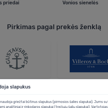
s priedai
Vonios sienelės
Pirkimas pagal prekės ženklą
doja slapukus
ecor Walther
i naudoja griežtai būtinus slapukus (pirmosios šalies slapukai). Jums sut
ami analitiniai ir rinkodaros slapukai (trečiųjų šalių slapukai). Vartotoja