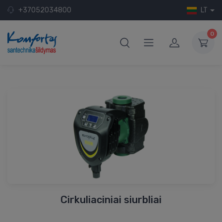
+37052034800
LT
0
Cirkuliaciniai siurbliai