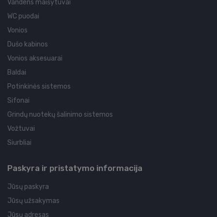
Vandens maišytuvai
WC puodai
Vonios
Dušo kabinos
Vonios aksesuarai
Baldai
Potinkinės sistemos
Sifonai
Grindų nuotekų šalinimo sistemos
Vožtuvai
Siurbliai
Paskyra ir pristatymo informacija
Jūsų paskyra
Jūsų užsakymas
Jūsų adresas