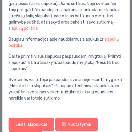
(pirmosios šalies slapukai). Jums sutikus, šioje svetainėje
taip pat gali būti naudojami analitiniai ir rinkodaros slapukai
(trečiųjų šalių slapukai). Vartotojas bet kuriuo metu turi
galimybę sutikti, atsisakyti arba pakeisti savo sutikimą -
slapukų politika
.
Daugiau informacijos apie naudojamus slapukus žr
slapukų
politika
.
Galite priimti visus slapukus paspausdami mygtuką "Priimti
slapukus" arba atsisakyti, paspaudę mygtuką "Nesutikti su
slapukais"
Svetainės vartotojui paspaudus svetainėje esantį mygtuką
„Nesutikti su slapukais“, išsaugomi techniniai slapukai, kurie
yra būtini svetainės veikimui užtikrinti ir kurių naudojimui
nereikia vartotojo sutikimo.
Leisti slapuukus
Nustatymai