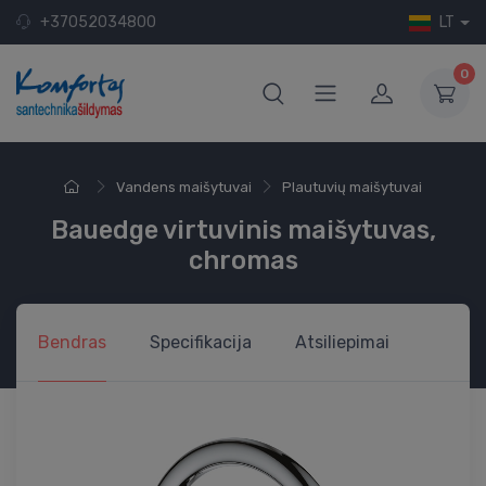
+37052034800
LT
0
Vandens maišytuvai
Plautuvių maišytuvai
Bauedge virtuvinis maišytuvas,
chromas
Bendras
Specifikacija
Atsiliepimai