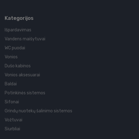
Kategorijos
Išpardavimas
Vandens maišytuvai
WC puodai
Vonios
Dušo kabinos
Vonios aksesuarai
Baldai
Potinkinės sistemos
Sifonai
Grindų nuotekų šalinimo sistemos
Vožtuvai
Siurbliai