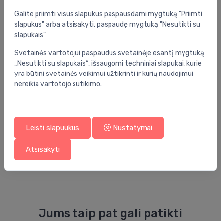
Prekės ženklas:
Grohe
Galite priimti visus slapukus paspausdami mygtuką "Priimti
slapukus" arba atsisakyti, paspaudę mygtuką "Nesutikti su
slapukais"
Svetainės vartotojui paspaudus svetainėje esantį mygtuką
„Nesutikti su slapukais“, išsaugomi techniniai slapukai, kurie
yra būtini svetainės veikimui užtikrinti ir kurių naudojimui
Atsiliepimai
nereikia vartotojo sutikimo.
5.0
(1)
Leisti slapuukus
Nustatymai
vaidas mockevicius
prieš 8 mėnesius
Atsisakyti
Jums taip pat gali patikti