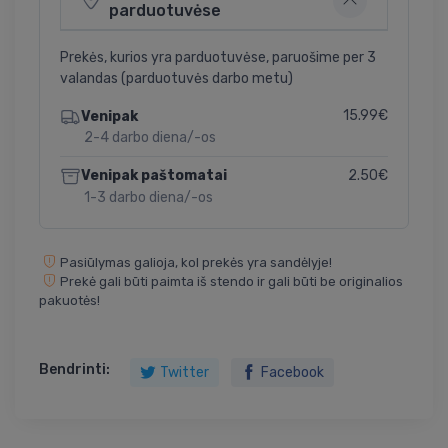
parduotuvėse
Prekės, kurios yra parduotuvėse, paruošime per 3
valandas (parduotuvės darbo metu)
15.99€
Venipak
2-4 darbo diena/-os
2.50€
Venipak paštomatai
1-3 darbo diena/-os
Pasiūlymas galioja, kol prekės yra sandėlyje!
Prekė gali būti paimta iš stendo ir gali būti be originalios
pakuotės!
Bendrinti:
Twitter
Facebook