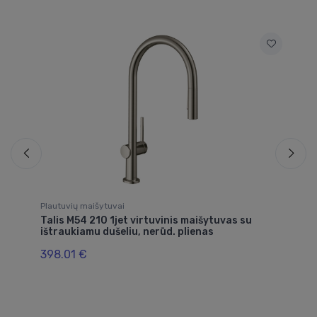
Plautuvių maišytuvai
Pl
Talis M54 210 1jet virtuvinis maišytuvas su
wa
ištraukiamu dušeliu, nerūd. plienas
51
398.01 €