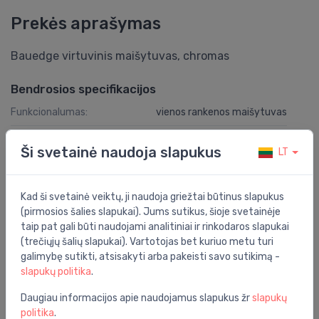
Prekės aprašymas
Bauedge virtuvinis maišytuvas, chromas
Bendrosios specifikacijos
Funkcionalumas:
vienos rankenos maišytuvas
Grupė:
virtuvė
Ši svetainė naudoja slapukus
LT
Spalva:
chromas
Serija:
bauedge
Kad ši svetainė veiktų, ji naudoja griežtai būtinus slapukus
(pirmosios šalies slapukai). Jums sutikus, šioje svetainėje
Montavimo vieta:
ant paviršiaus
taip pat gali būti naudojami analitiniai ir rinkodaros slapukai
(trečiųjų šalių slapukai). Vartotojas bet kuriuo metu turi
galimybę sutikti, atsisakyti arba pakeisti savo sutikimą -
Specifikacija
slapukų politika
.
Produkto kodas:
31367001
Daugiau informacijos apie naudojamus slapukus žr
slapukų
Barkodas:
4005176478512
politika
.