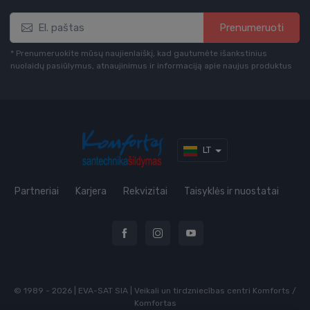
Prenumeruoti
* Prenumeruokite mūsų naujienlaiškį, kad gautumėte išankstinius
nuolaidų pasiūlymus, atnaujinimus ir informaciją apie naujus produktus
LT
Partneriai
Karjera
Rekvizitai
Taisyklės ir nuostatai
© 1989 - 2026 | EVA-SAT SIA | Veikali un tirdzniecības centri Komforts /
Komfortas