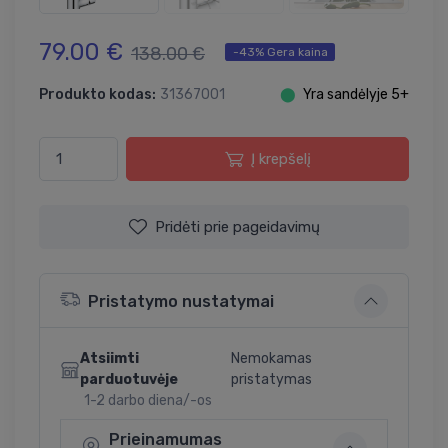
79.00 €
138.00 €
-43% Gera kaina
Produkto kodas:
31367001
⬤
Yra sandėlyje 5+
Į krepšelį
Pridėti prie pageidavimų
Pristatymo nustatymai
Atsiimti
Nemokamas
parduotuvėje
pristatymas
1-2 darbo diena/-os
Prieinamumas