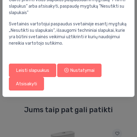
slapukus" arba atsisakyti, paspaudę mygtuką "Nesutikti su
slapukais"
Atsiliepimai
Svetainės vartotojui paspaudus svetainėje esantį mygtuką
„Nesutikti su slapukais“, išsaugomi techniniai slapukai, kurie
yra būtini svetainės veikimui užtikrinti ir kurių naudojimui
5.0
(1)
nereikia vartotojo sutikimo.
Vitoldas Mackevicius
prieš 2 mėnesius
Leisti slapuukus
Nustatymai
Atsisakyti
Jums taip pat gali patikti