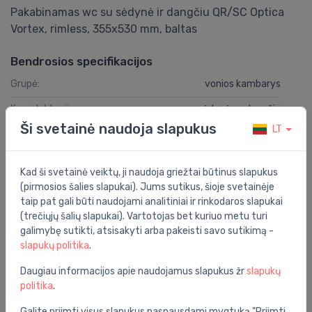
Pakabinamas wc su sėdynė ir dangčiu QR/SC Optica
Vortex, rimless, 355x530 mm, baltas
Bendrosios specifikacijos
Grupė:
vonios kambarys
Komplektacija:
sėdynė su dangčiu
Ši svetainė naudoja slapukus
LT
Vieta:
ant sienos
Serija:
Optica
Kad ši svetainė veiktų, ji naudoja griežtai būtinus slapukus
(pirmosios šalies slapukai). Jums sutikus, šioje svetainėje
Specifikacija
taip pat gali būti naudojami analitiniai ir rinkodaros slapukai
(trečiųjų šalių slapukai). Vartotojas bet kuriuo metu turi
Produkto kodas:
KK OPTICA W
galimybę sutikti, atsisakyti arba pakeisti savo sutikimą -
slapukų politika
.
Barkodas:
2111111111330
Daugiau informacijos apie naudojamus slapukus žr
slapukų
Prekės ženklas:
Roca
politika
.
Galite priimti visus slapukus paspausdami mygtuką "Priimti