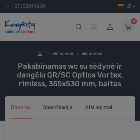
+37052034800
LT
0
WC puodai
WC puodai
Pakabinamas wc su sėdynė ir
dangčiu QR/SC Optica Vortex,
rimless, 355x530 mm, baltas
Bendras
Specifikacija
Atsiliepimai