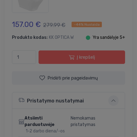
157.00 €
279.99 €
-44% Nuolaida
Produkto kodas:
KK OPTICA W
⬤
Yra sandėlyje 5+
Į krepšelį
Pridėti prie pageidavimų
Pristatymo nustatymai
Atsiimti
Nemokamas
parduotuvėje
pristatymas
1-2 darbo diena/-os