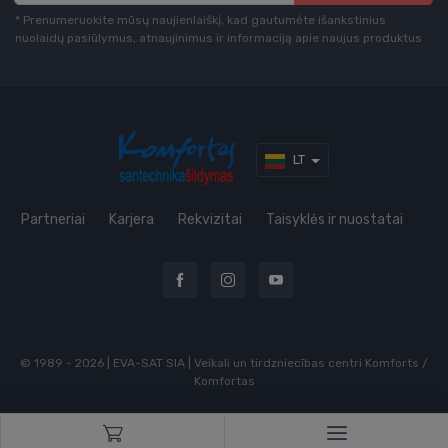
* Prenumeruokite mūsų naujienlaiškį, kad gautumėte išankstinius
nuolaidų pasiūlymus, atnaujinimus ir informaciją apie naujus produktus
LT
Partneriai
Karjera
Rekvizitai
Taisyklės ir nuostatai
© 1989 - 2026 | EVA-SAT SIA | Veikali un tirdzniecības centri Komforts /
Komfortas