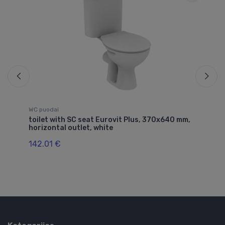
WC puodai
WC
toilet with SC seat Eurovit Plus, 370x640 mm,
Si
d
horizontal outlet, white
ba
142.01 €
52