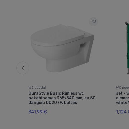
WC puodai
WC puo
amas
DuraStyle Basic Rimless wc
set - 
pakabinamas 365x540 mm, su SC
elemen
dangčiu 002079, baltas
white
341.99 €
1,124.