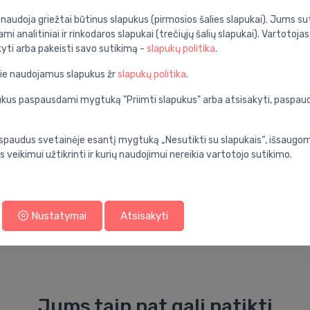
i naudoja griežtai būtinus slapukus (pirmosios šalies slapukai). Jums sut
ami analitiniai ir rinkodaros slapukai (trečiųjų šalių slapukai). Vartotoja
kyti arba pakeisti savo sutikimą -
slapukų politika
.
 krašto, 360x540 mm, AquaChannel Flush, baltas
pie naudojamus slapukus žr
slapukų politika
.
Specifikacija
apukus paspausdami mygtuką "Priimti slapukus" arba atsisakyti, paspa
nios kambarys
Produkto kodas:
ynė su dangčiu
Barkodas:
spaudus svetainėje esantį mygtuką „Nesutikti su slapukais“, išsaugomi
s veikimui užtikrinti ir kurių naudojimui nereikia vartotojo sutikimo.
balta
Prekės ženklas:
ant sienos
Nustatymai
Atsisakyti
Jums taip pat gali patikti