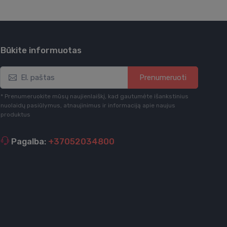
Būkite informuotas
Prenumeruoti
* Prenumeruokite mūsų naujienlaiškį, kad gautumėte išankstinius
nuolaidų pasiūlymus, atnaujinimus ir informaciją apie naujus
produktus
Pagalba:
+37052034800