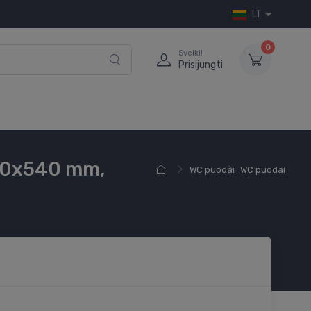
LT
0
Sveiki!
Prisijungti
360x540 mm,
WC puodai
WC puodai