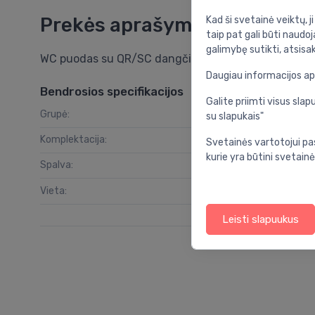
Prekės aprašymas
Kad ši svetainė veiktų, j
taip pat gali būti naudoj
galimybę sutikti, atsisa
WC puodas su QR/SC dangčiu, EluPura Original S be
Daugiau informacijos a
Bendrosios specifikacijos
Galite priimti visus sl
Grupė:
vo
su slapukais"
Komplektacija:
sėd
Svetainės vartotojui pa
kurie yra būtini svetainė
Spalva:
Vieta:
Leisti slapuukus