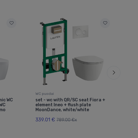
WC puodai
WC p
mic WC
set - wc with QR/SC seat Fiora +
Pas
+WC
element Ineo + flush plate
sėd
ėmo
MoonDance, white/white
vert
339.01 €
85.
789.00 €x