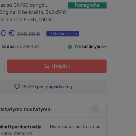
as su QR/SC dangčiu,
Original S be krašto, 360x540
aChannel Flush, baltas
00 €
268.00 €
-26% Gera kaina
 kodas:
60288450
⬤
Yra sandėlyje 5+
Į krepšelį
Pridėti prie pageidavimų
ristatymo nustatymai
Nemokamas pristatymas
iimti parduotuvėje
2 darbo diena/-os