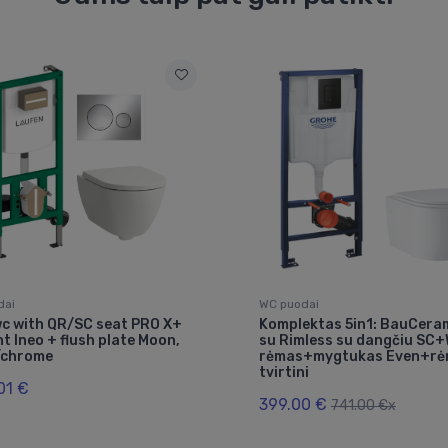
dai
WC puodai
wc with QR/SC seat PRO X+
Komplektas 5in1: BauCera
t Ineo + flush plate Moon,
su Rimless su dangčiu SC
/chrome
rėmas+mygtukas Even+r
tvirtini
01 €
399.00 €
741.00 €x