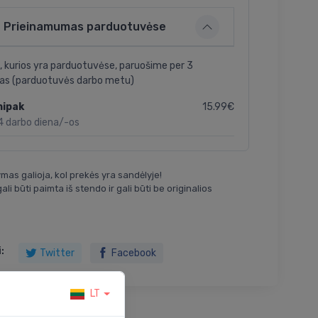
Prieinamumas parduotuvėse
, kurios yra parduotuvėse, paruošime per 3
as (parduotuvės darbo metu)
15.99€
nipak
4 darbo diena/-os
mas galioja, kol prekės yra sandėlyje!
ali būti paimta iš stendo ir gali būti be originalios
:
Twitter
Facebook
LT