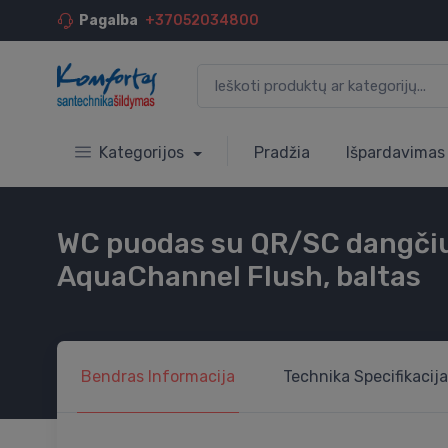
Pagalba
+37052034800
Kategorijos
Pradžia
Išpardavimas
WC puodas su QR/SC dangčiu,
AquaChannel Flush, baltas
Bendras
Informacija
Technika
Specifikacija