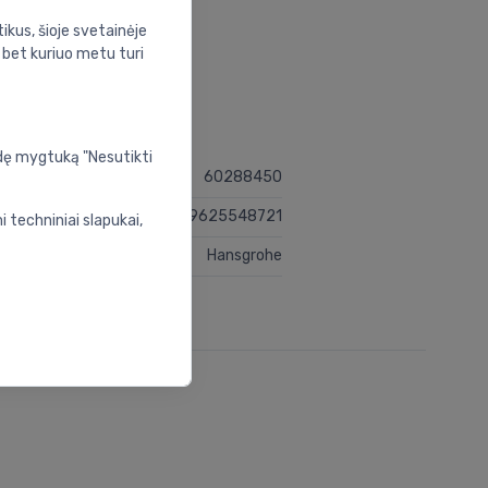
ikus, šioje svetainėje
s bet kuriuo metu turi
udę mygtuką "Nesutikti
60288450
4059625548721
 techniniai slapukai,
Hansgrohe