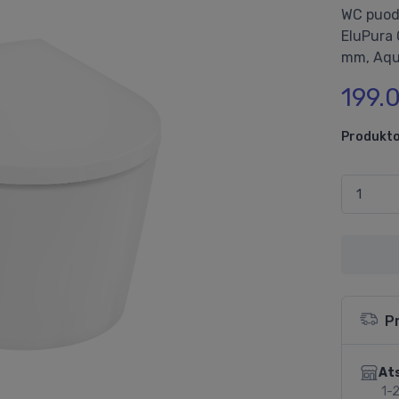
WC puod
EluPura 
mm, Aqu
199.
Produkto
P
Ats
1-