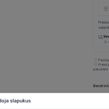
Prekės
valand
Ve
2-
Pasiūly
Prekė g
pakuotės!
Bendrinti
doja slapukus