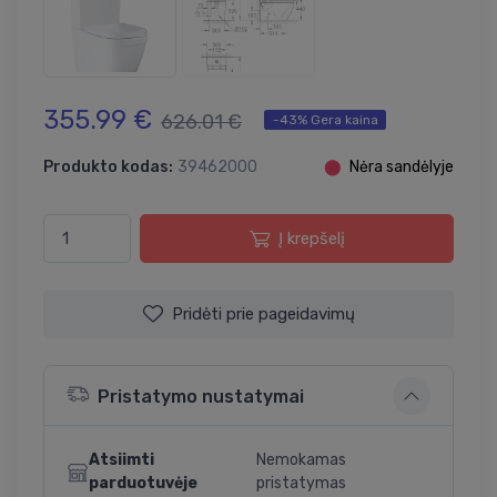
355.99 €
626.01 €
-43% Gera kaina
Produkto kodas:
39462000
⬤
Nėra sandėlyje
Į krepšelį
Pridėti prie pageidavimų
Pristatymo nustatymai
Atsiimti
Nemokamas
parduotuvėje
pristatymas