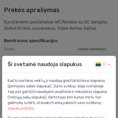
Prekės aprašymas
EuroCeramic pastatomas WC Rimless su SC dangčiu,
368x670 mm, universalus, Triple Vortex, baltas
Bendrosios specifikacijos
Grupė:
vonios kambarys
Išvestis:
universalus
Ši svetainė naudoja slapukus
LT
Komplektacija:
skalojamā kaste, sēdriņķis ar vāku
Spalva:
balta
Kad ši svetainė veiktų, ji naudoja griežtai būtinus slapukus
(pirmosios šalies slapukai). Jums sutikus, šioje svetainėje
Medžiaga:
keramika
taip pat gali būti naudojami analitiniai ir rinkodaros slapukai
Vieta:
ant grindų
(trečiųjų šalių slapukai). Vartotojas bet kuriuo metu turi
galimybę sutikti, atsisakyti arba pakeisti savo sutikimą -
Plotis:
368
slapukų politika
.
Tvirtinimo tipas:
ant grindų