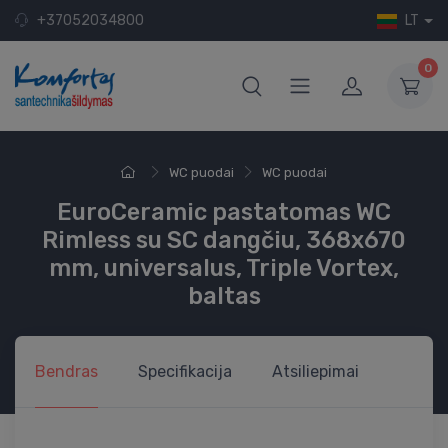
+37052034800
LT
0
WC puodai
WC puodai
EuroCeramic pastatomas WC
Rimless su SC dangčiu, 368x670
mm, universalus, Triple Vortex,
baltas
Bendras
Specifikacija
Atsiliepimai