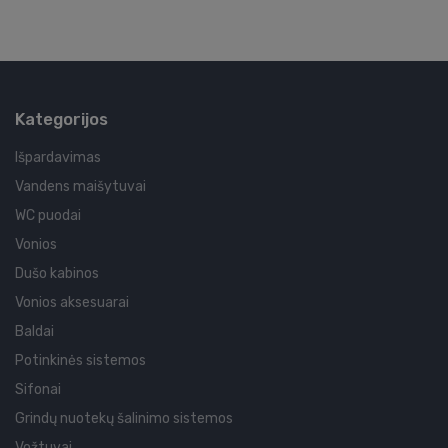
Kategorijos
Išpardavimas
Vandens maišytuvai
WC puodai
Vonios
Dušo kabinos
Vonios aksesuarai
Baldai
Potinkinės sistemos
Sifonai
Grindų nuotekų šalinimo sistemos
Vožtuvai