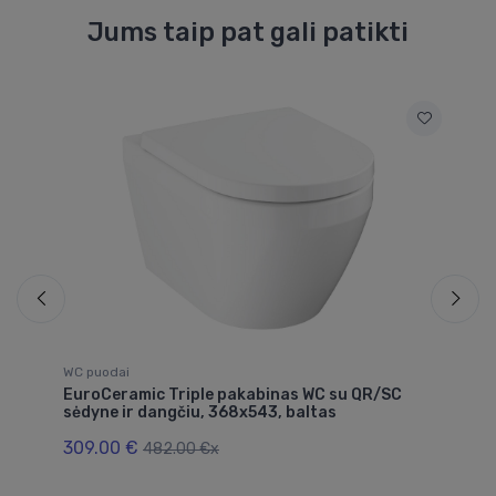
Jums taip pat gali patikti
WC puodai
WC
su
EuroCeramic Triple pakabinas WC su QR/SC
wa
o
sėdyne ir dangčiu, 368x543, baltas
35
309.00 €
33
482.00 €x