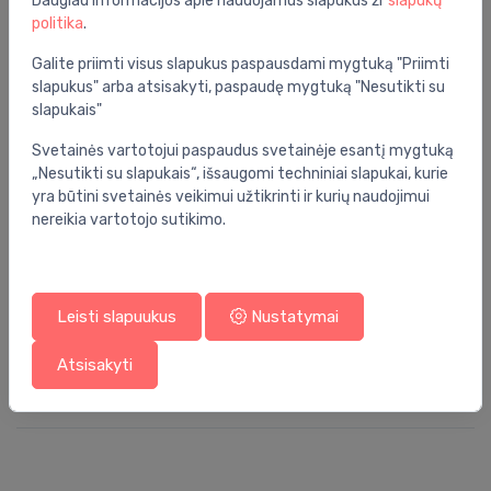
Daugiau informacijos apie naudojamus slapukus žr
slapukų
politika
.
Sėdynės savybės:
soft close
Galite priimti visus slapukus paspausdami mygtuką "Priimti
Serija:
euroceramic
slapukus" arba atsisakyti, paspaudę mygtuką "Nesutikti su
slapukais"
Savybės:
be lygaus krašto
Svetainės vartotojui paspaudus svetainėje esantį mygtuką
Vandens tiekimas:
iš apačios
„Nesutikti su slapukais“, išsaugomi techniniai slapukai, kurie
Gylis (mm):
670
yra būtini svetainės veikimui užtikrinti ir kurių naudojimui
nereikia vartotojo sutikimo.
Specifikacija
Produkto kodas:
39462000
Leisti slapuukus
Nustatymai
Barkodas:
4005176454608
Atsisakyti
Prekės ženklas:
Grohe