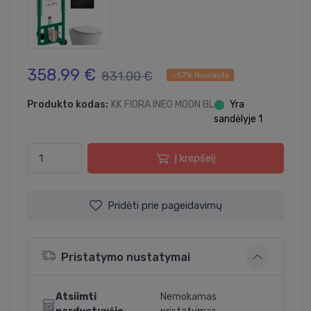
358.99 €
831.00 €
-57% Nuolaida
Produkto kodas:
KK FIORA INEO MOON BL
⬤
Yra
sandėlyje 1
Į krepšelį
Pridėti prie pageidavimų
Pristatymo nustatymai
Atsiimti
Nemokamas