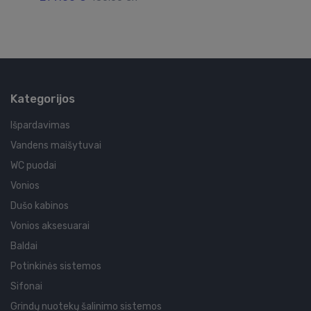
Kategorijos
Išpardavimas
Vandens maišytuvai
WC puodai
Vonios
Dušo kabinos
Vonios aksesuarai
Baldai
Potinkinės sistemos
Sifonai
Grindų nuotekų šalinimo sistemos