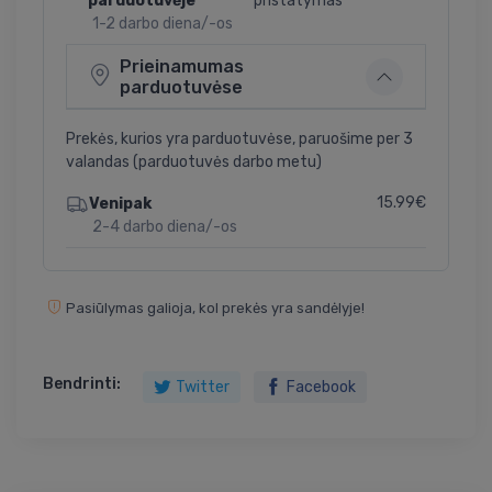
parduotuvėje
pristatymas
1-2 darbo diena/-os
Prieinamumas
parduotuvėse
Prekės, kurios yra parduotuvėse, paruošime per 3
valandas (parduotuvės darbo metu)
15.99€
Venipak
2-4 darbo diena/-os
Pasiūlymas galioja, kol prekės yra sandėlyje!
Bendrinti:
Twitter
Facebook