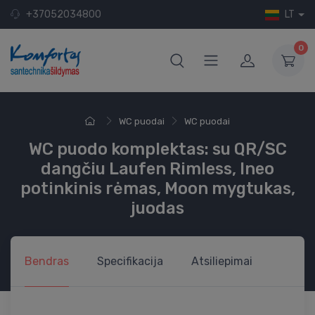
+37052034800
LT
0
WC puodai
WC puodai
WC puodo komplektas: su QR/SC
dangčiu Laufen Rimless, Ineo
potinkinis rėmas, Moon mygtukas,
juodas
Bendras
Specifikacija
Atsiliepimai