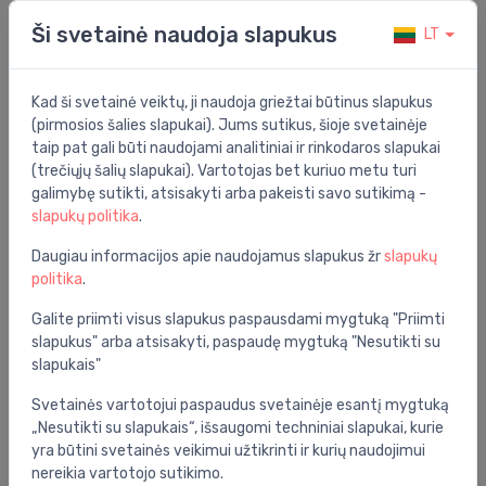
Prekės aprašymas
Ši svetainė naudoja slapukus
LT
WC puodo komplektas: su QR/SC dangčiu Laufen
Rimless, Ineo potinkinis rėmas, Moon mygtukas, juodas
Kad ši svetainė veiktų, ji naudoja griežtai būtinus slapukus
(pirmosios šalies slapukai). Jums sutikus, šioje svetainėje
Bendrosios specifikacijos
taip pat gali būti naudojami analitiniai ir rinkodaros slapukai
(trečiųjų šalių slapukai). Vartotojas bet kuriuo metu turi
Grupė:
vonios kambarys
galimybę sutikti, atsisakyti arba pakeisti savo sutikimą -
Komplektacija:
rėmas, puodas su dangčiu, saga
slapukų politika
.
Daugiau informacijos apie naudojamus slapukus žr
slapukų
Specifikacija
politika
.
Produkto kodas:
KK FIORA INEO MOON BL
Galite priimti visus slapukus paspausdami mygtuką "Priimti
slapukus" arba atsisakyti, paspaudę mygtuką "Nesutikti su
Barkodas:
2111111111337
slapukais"
Prekės ženklas:
Laufen
Svetainės vartotojui paspaudus svetainėje esantį mygtuką
„Nesutikti su slapukais“, išsaugomi techniniai slapukai, kurie
yra būtini svetainės veikimui užtikrinti ir kurių naudojimui
nereikia vartotojo sutikimo.