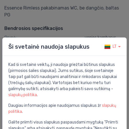
Essence Rimless pakabinamas WC, be dangčio, baltas
PG
Bendrosios specifikacijos
Grupė:
vonios kambarys
Ši svetainė naudoja slapukus
LT
Spalva:
balta
Medžiaga:
keramika
Kad ši svetainė veiktų, ji naudoja griežtai būtinus slapukus
Vieta:
ant sienos
(pirmosios šalies slapukai). Jums sutikus, šioje svetainėje
taip pat gali būti naudojami analitiniai ir rinkodaros slapukai
Plotis:
360 laipsnių
(trečiųjų šalių slapukai). Vartotojas bet kuriuo metu turi
galimybę sutikti, atsisakyti arba pakeisti savo sutikimą -
Dengimas:
lengva valyti
slapukų politika
.
Tvirtinimo tipas:
ant sienos
Daugiau informacijos apie naudojamus slapukus žr
slapukų
Serija:
essence
politika
.
Savybės:
be lygaus krašto
Galite priimti visus slapukus paspausdami mygtuką "Priimti
slapukus" arba atsisakyti, paspaudę mygtuką "Nesutikti su