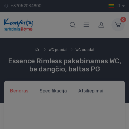
+37052034800
LT
0
WC puodai
WC puodai
Essence Rimless pakabinamas WC,
be dangčio, baltas PG
Bendras
Specifikacija
Atsiliepimai