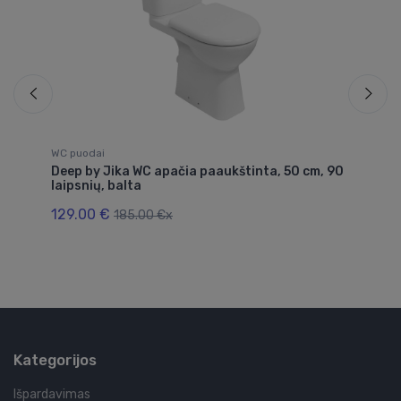
WC puodai
WC
Deep by Jika WC apačia paaukštinta, 50 cm, 90
Pa
laipsnių, balta
nu
129.00 €
3
185.00 €x
Kategorijos
Išpardavimas