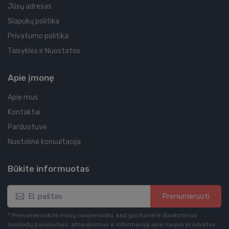
Jūsų adresas
Slapukų politika
Privatumo politika
Taisyklės ir Nuostatos
Apie įmonę
Apie mus
Kontaktai
Parduotuvė
Nuotolinė konsultacija
Būkite informuotas
Prenumeruoti
* Prenumeruokite mūsų naujienlaiškį, kad gautumėte išankstinius
nuolaidų pasiūlymus, atnaujinimus ir informaciją apie naujus produktus