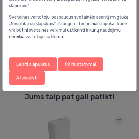
Gylis (mm):
540
slapukais"
Svetainės vartotojui paspaudus svetainėje esantį mygtuką
Specifikacija
„Nesutikti su slapukais“, išsaugomi techniniai slapukai, kurie
yra būtini svetainės veikimui užtikrinti ir kurių naudojimui
Produkto kodas:
3957100H
nereikia vartotojo sutikimo.
Barkodas:
4005176485671
Prekės ženklas:
Grohe
Leisti slapuukus
Nustatymai
Atsisakyti
Jums taip pat gali patikti