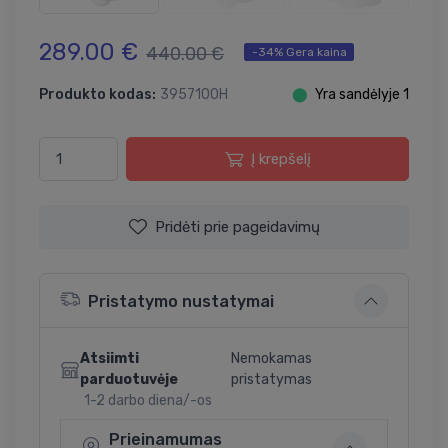
289.00 €
440.00 €
-34% Gera kaina
Produkto kodas:
3957100H
⬤
Yra sandėlyje 1
Į krepšelį
Pridėti prie pageidavimų
Pristatymo nustatymai
Atsiimti
Nemokamas
parduotuvėje
pristatymas
1-2 darbo diena/-os
Prieinamumas