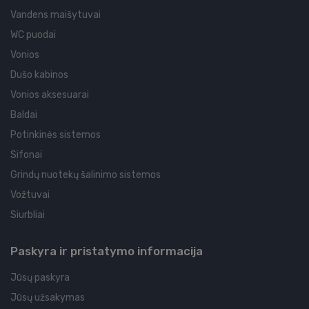
Vandens maišytuvai
WC puodai
Vonios
Dušo kabinos
Vonios aksesuarai
Baldai
Potinkinės sistemos
Sifonai
Grindų nuotekų šalinimo sistemos
Vožtuvai
Siurbliai
Paskyra ir pristatymo informacija
Jūsų paskyra
Jūsų užsakymas