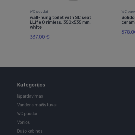
WC puodai
WC puo
wall-hung toilet with SC seat
Solido
su
i.Life O rimless, 350x535 mm,
ceram
white
578.0
337.00 €
Kategorijos
Išpardavimas
Vandens maišytuvai
WC puodai
Vonios
Dušo kabinos