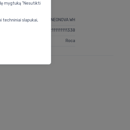
udę mygtuką "Nesutikti
KK OPTICA INEONOVA WH
 techniniai slapukai,
2111111111338
Roca