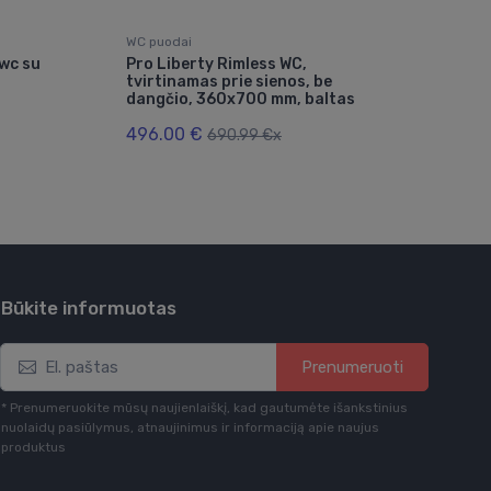
WC puodai
WC p
wc su
Pro Liberty Rimless WC,
LYR
tvirtinamas prie sienos, be
be d
dangčio, 360x700 mm, baltas
išle
pad
496.00 €
690.99 €x
199
Būkite informuotas
Prenumeruoti
* Prenumeruokite mūsų naujienlaiškį, kad gautumėte išankstinius
nuolaidų pasiūlymus, atnaujinimus ir informaciją apie naujus
produktus