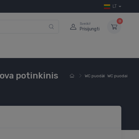
LT
0
Sveiki!
Prisijungti
ova potinkinis
WC puodai
WC puodai