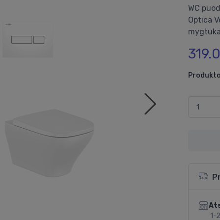
WC puod
Optica V
mygtukas
319.
Produkto
P
Ats
1-