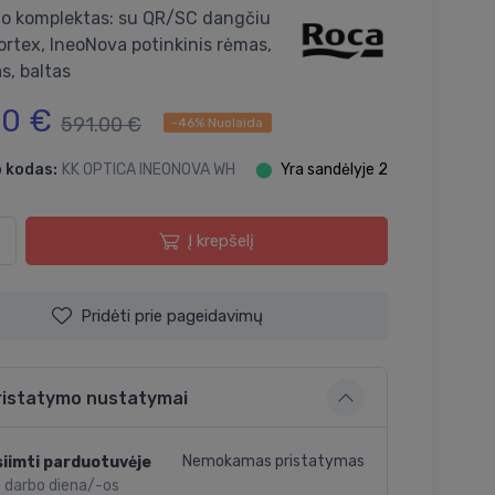
o komplektas: su QR/SC dangčiu
ortex, IneoNova potinkinis rėmas,
, baltas
00 €
591.00 €
-46% Nuolaida
 kodas:
KK OPTICA INEONOVA WH
⬤
Yra sandėlyje 2
Į krepšelį
Pridėti prie pageidavimų
ristatymo nustatymai
Nemokamas pristatymas
iimti parduotuvėje
2 darbo diena/-os