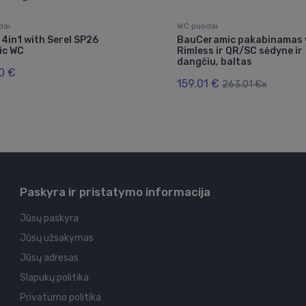
dai
WC puodai
 4in1 with Serel SP26
BauCeramic pakabinamas 
ic WC
Rimless ir QR/SC sėdyne ir
dangčiu, baltas
0 €
159.01 €
263.01 €x
Paskyra ir pristatymo informacija
Jūsų paskyra
Jūsų užsakymas
Jūsų adresas
Slapukų politika
Privatumo politika