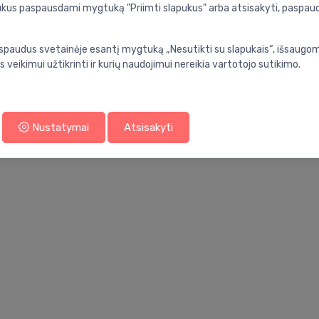
apukus paspausdami mygtuką "Priimti slapukus" arba atsisakyti, paspa
Specifikacija
nios kambarys
Produkto kodas:
spaudus svetainėje esantį mygtuką „Nesutikti su slapukais“, išsaugomi
s veikimui užtikrinti ir kurių naudojimui nereikia vartotojo sutikimo.
 dangčiu, saga
Barkodas:
Prekės ženklas:
Nustatymai
Atsisakyti