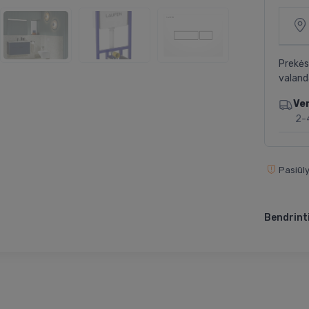
Prekės
valand
Ve
2-
Pasiūly
Bendrinti