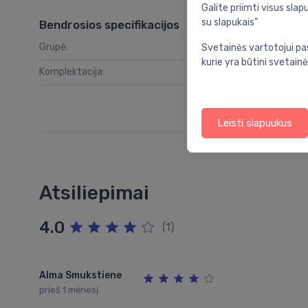
Galite priimti visus sl
su slapukais"
Bendrosios specifikacijos
Grupė:
vo
Svetainės vartotojui pa
kurie yra būtini svetainė
Komplektacija:
rėmas, puodas su
Leisti slapuukus
Atsiliepimai
4.0
(1)
Alma Smukstiene
prieš 1 mėnesį