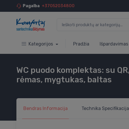
Pagalba
+37052034800
Kategorijos
Pradžia
Išpardavimas
WC puodo komplektas: su QR/
rėmas, mygtukas, baltas
Bendras
Informacija
Technika
Specifikacija