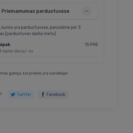
Prieinamumas parduotuvėse
, kurios yra parduotuvėse, paruošime per 3
as (parduotuvės darbo metu)
15.99€
nipak
4 darbo diena/-os
mas galioja, kol prekės yra sandėlyje!
:
Twitter
Facebook