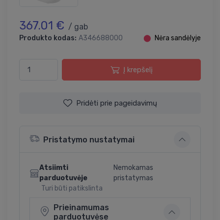
367.01 €
/ gab
Produkto kodas:
A346688000
⬤
Nėra sandėlyje
Į krepšelį
Pridėti prie pageidavimų
Pristatymo nustatymai
Atsiimti
Nemokamas
parduotuvėje
pristatymas
Turi būti patikslinta
Prieinamumas
parduotuvėse