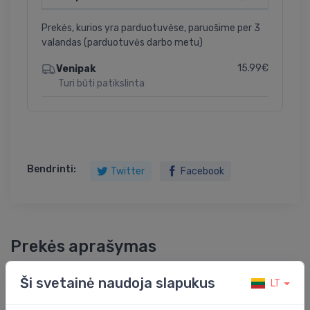
Prekės, kurios yra parduotuvėse, paruošime per 3
valandas (parduotuvės darbo metu)
15.99€
Venipak
Turi būti patikslinta
Bendrinti:
Twitter
Facebook
Prekės aprašymas
wall hung WC Ona compact rimless, 360x480 mm,
Ši svetainė naudoja slapukus
LT
white