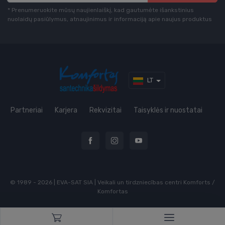
* Prenumeruokite mūsų naujienlaiškį, kad gautumėte išankstinius
nuolaidų pasiūlymus, atnaujinimus ir informaciją apie naujus produktus
LT
Partneriai
Karjera
Rekvizitai
Taisyklės ir nuostatai
© 1989 - 2026 | EVA-SAT SIA | Veikali un tirdzniecības centri Komforts /
Komfortas