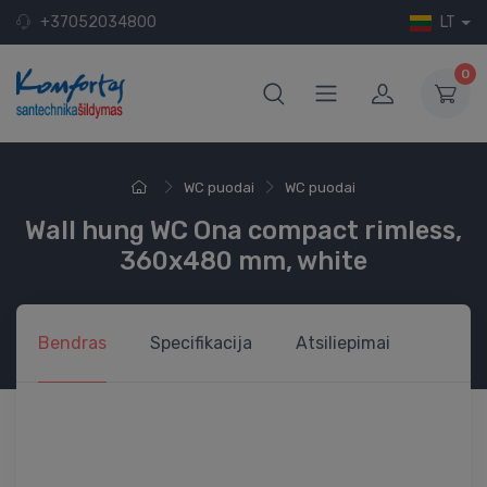
+37052034800
LT
0
WC puodai
WC puodai
Wall hung WC Ona compact rimless,
360x480 mm, white
Bendras
Specifikacija
Atsiliepimai