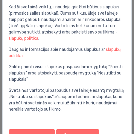
Bendrosios specifikacijos
Kad ši svetainė veiktų, ji naudoja griežtai būtinus slapukus
(pirmosios šalies slapukai). Jums sutikus, šioje svetainėje
Grupė:
vonios kambarys
taip pat gali būti naudojami analitiniai ir rinkodaros slapukai
(trečiųjų šalių slapukai). Vartotojas bet kuriuo metu turi
galimybę sutikti, atsisakyti arba pakeisti savo sutikimą -
Specifikacija
slapukų politika
.
Produkto kodas:
A346688000
Daugiau informacijos apie naudojamus slapukus žr
slapukų
Barkodas:
8433290195835
politika
.
Prekės ženklas:
Roca
Galite priimti visus slapukus paspausdami mygtuką "Priimti
slapukus" arba atsisakyti, paspaudę mygtuką "Nesutikti su
slapukais"
Svetainės vartotojui paspaudus svetainėje esantį mygtuką
„Nesutikti su slapukais“, išsaugomi techniniai slapukai, kurie
yra būtini svetainės veikimui užtikrinti ir kurių naudojimui
Jums taip pat gali patikti
nereikia vartotojo sutikimo.