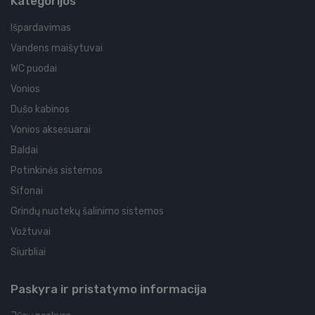
Kategorijos
Išpardavimas
Vandens maišytuvai
WC puodai
Vonios
Dušo kabinos
Vonios aksesuarai
Baldai
Potinkinės sistemos
Sifonai
Grindų nuotekų šalinimo sistemos
Vožtuvai
Siurbliai
Paskyra ir pristatymo informacija