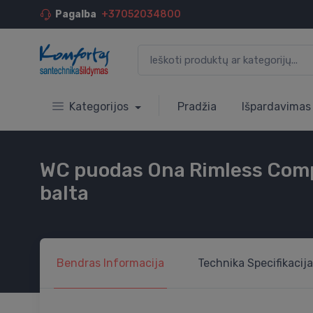
Pagalba
+37052034800
Kategorijos
Pradžia
Išpardavimas
WC puodas Ona Rimless Comp
balta
Bendras
Informacija
Technika
Specifikacija