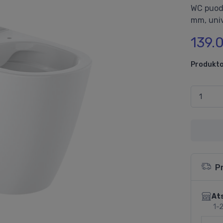
WC puod
mm, univ
139.
Produkto
P
Ats
1-