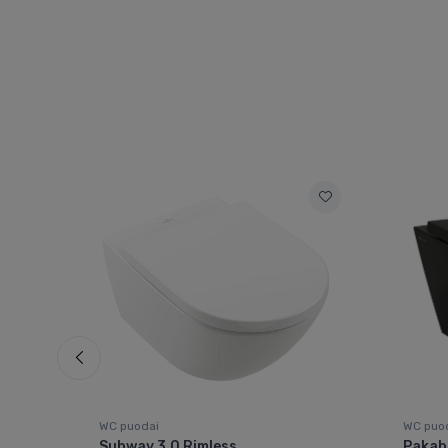
WC puodai
WC puo
lus
Subway 3.0 Rimless
Pakabi