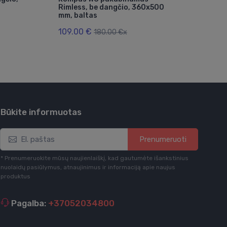
Rimless, be dangčio, 360x500
be 
mm, baltas
su 
109.00 €
389
180.00 €x
Būkite informuotas
Prenumeruoti
* Prenumeruokite mūsų naujienlaiškį, kad gautumėte išankstinius
nuolaidų pasiūlymus, atnaujinimus ir informaciją apie naujus
produktus
Pagalba:
+37052034800