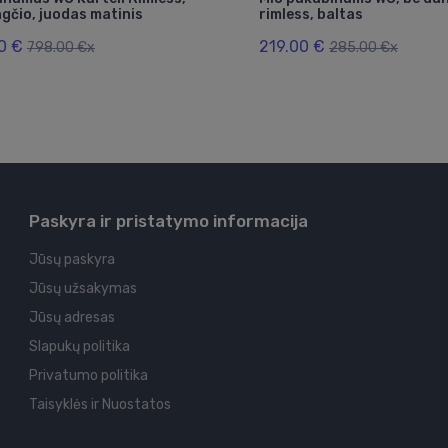
gčio, juodas matinis
rimless, baltas
0 €
219.00 €
798.00 €x
285.00 €x
Paskyra ir pristatymo informacija
Jūsų paskyra
Jūsų užsakymas
Jūsų adresas
Slapukų politika
Privatumo politika
Taisyklės ir Nuostatos