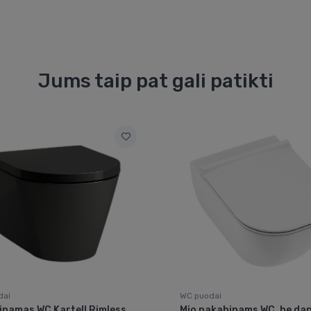
Jums taip pat gali patikti
dai
WC puodai
namas WC Kartell Rimless,
Mio pakabinams WC, be dan