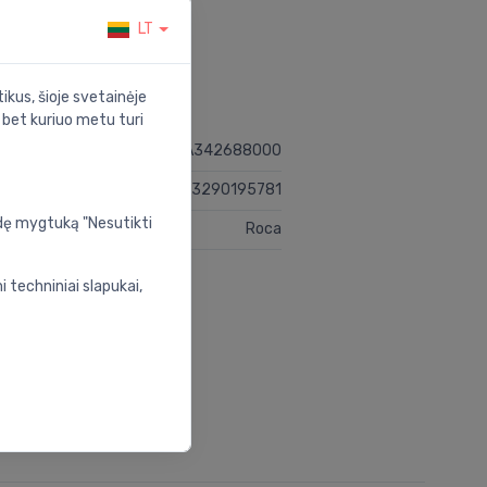
LT
ikus, šioje svetainėje
s bet kuriuo metu turi
A342688000
8433290195781
udę mygtuką "Nesutikti
Roca
 techniniai slapukai,