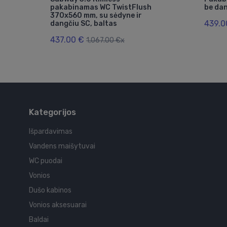
pakabinamas WC TwistFlush
be dan
370x560 mm, su sėdyne ir
439.0
dangčiu SC, baltas
437.00 €
1,067.00 €x
Kategorijos
Išpardavimas
Vandens maišytuvai
WC puodai
Vonios
Dušo kabinos
Vonios aksesuarai
Baldai