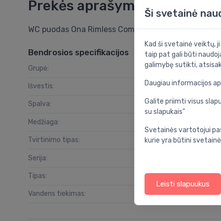
Prekės aprašymas
Ši svetainė nau
WC puodas Ona Rimless Compact, 370x600 mm, unive
Kad ši svetainė veiktų, j
Bendrosios specifikacijos
taip pat gali būti naudoj
galimybę sutikti, atsisa
Grupė:
vo
Daugiau informacijos a
Išvestis:
Galite priimti visus sl
Spalva:
su slapukais"
Medžiaga:
Svetainės vartotojui pa
Tvirtinimo tipas:
kurie yra būtini svetainė
Serija:
Tipas:
Leisti slapuukus
Vandens tiekimas: