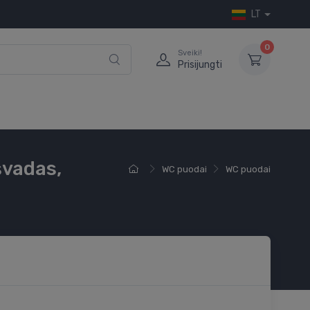
LT
0
Sveiki!
Prisijungti
švadas,
WC puodai
WC puodai