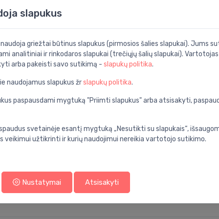
doja slapukus
rsalus išvadas, balta
i naudoja griežtai būtinus slapukus (pirmosios šalies slapukai). Jums sut
Specifikacija
ami analitiniai ir rinkodaros slapukai (trečiųjų šalių slapukai). Vartotoja
kyti arba pakeisti savo sutikimą -
slapukų politika
.
nios kambarys
Produkto kodas:
pie naudojamus slapukus žr
slapukų politika
.
universalus
Barkodas:
apukus paspausdami mygtuką "Priimti slapukus" arba atsisakyti, paspa
balta
Prekės ženklas:
keramika
spaudus svetainėje esantį mygtuką „Nesutikti su slapukais“, išsaugomi
ant grindų
s veikimui užtikrinti ir kurių naudojimui nereikia vartotojo sutikimo.
ona rimless
standarta
Nustatymai
Atsisakyti
ne