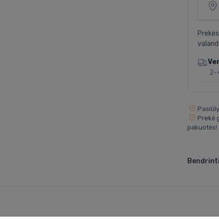
Prekės
valand
Ve
2-
Pasiūly
Prekė g
pakuotės!
Bendrinti