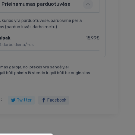
Prieinamumas parduotuvėse
, kurios yra parduotuvėse, paruošime per 3
as (parduotuvės darbo metu)
15.99€
nipak
4 darbo diena/-os
mas galioja, kol prekės yra sandėlyje!
ali būti paimta iš stendo ir gali būti be originalios
:
Twitter
Facebook