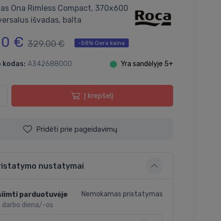
as Ona Rimless Compact, 370x600
ersalus išvadas, balta
00 €
329.00 €
-58% Gera kaina
 kodas:
A342688000
⬤
Yra sandėlyje 5+
Į krepšelį
Pridėti prie pageidavimų
ristatymo nustatymai
Nemokamas pristatymas
iimti parduotuvėje
2 darbo diena/-os