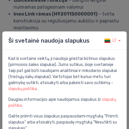
QuickRelease funkcija
– dangtis lengvai
nuimamas patogesniam valymui
Ineo Link rėmas (H9201150000001)
– tvirta
konstrukcija su reguliuojamu aukščiu ir paprastu
montavimu
Ineo Moon mygtukas
– dvigubo nuleidimo
Ši svetainė naudoja slapukus
LT
funkcija vandens taupymui
Kompaktiškas ir modernus dizainas
– tinka
įvairiems vonios kambario interjerams
Kad ši svetainė veiktų, ji naudoja griežtai būtinus slapukus
(pirmosios šalies slapukai). Jums sutikus, šioje svetainėje
Komplektas puikiai tinka tiek naujai statybai, tiek
taip pat gali būti naudojami analitiniai ir rinkodaros slapukai
renovacijai, užtikrindamas ilgaamžį ir estetišką
(trečiųjų šalių slapukai). Vartotojas bet kuriuo metu turi
sprendimą.
galimybę sutikti, atsisakyti arba pakeisti savo sutikimą -
Laufen
– Šveicarijos sanitarinės keramikos
slapukų politika
.
gamintojas, turintis daugiau nei 125 metų patirtį,
Daugiau informacijos apie naudojamus slapukus žr
slapukų
garsėjantis preciziška kokybe ir inovatyviu dizainu. Šio
politika
.
prekės ženklo produktai sujungia funkcionalumą ir
estetiką, suteikdami aukštą komforto lygį kasdien.
Galite priimti visus slapukus paspausdami mygtuką "Priimti
slapukus" arba atsisakyti, paspaudę mygtuką "Nesutikti su
slapukais"
Bendrosios specifikacijos