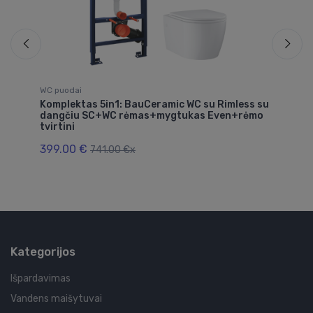
WC puodai
WC
Komplektas 5in1: BauCeramic WC su Rimless su
Mi
dangčiu SC+WC rėmas+mygtukas Even+rėmo
21
tvirtini
399.00 €
741.00 €x
Kategorijos
Išpardavimas
Vandens maišytuvai