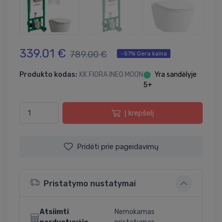
339.01 €
789.00 €
-57% Gera kaina
Produkto kodas:
KK FIORA INEO MOON
⬤
Yra sandėlyje
5+
Į krepšelį
Pridėti prie pageidavimų
Pristatymo nustatymai
Atsiimti
Nemokamas