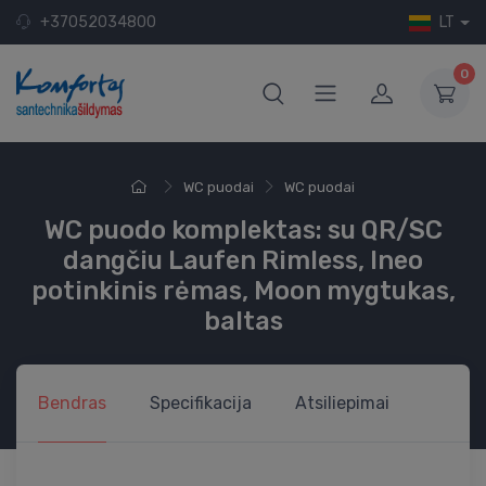
+37052034800
LT
0
WC puodai
WC puodai
WC puodo komplektas: su QR/SC
dangčiu Laufen Rimless, Ineo
potinkinis rėmas, Moon mygtukas,
baltas
Bendras
Specifikacija
Atsiliepimai