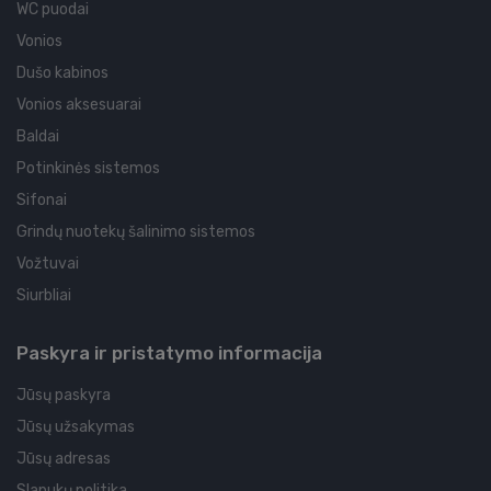
WC puodai
Vonios
Dušo kabinos
Vonios aksesuarai
Baldai
Potinkinės sistemos
Sifonai
Grindų nuotekų šalinimo sistemos
Vožtuvai
Siurbliai
Paskyra ir pristatymo informacija
Jūsų paskyra
Jūsų užsakymas
Jūsų adresas
Slapukų politika