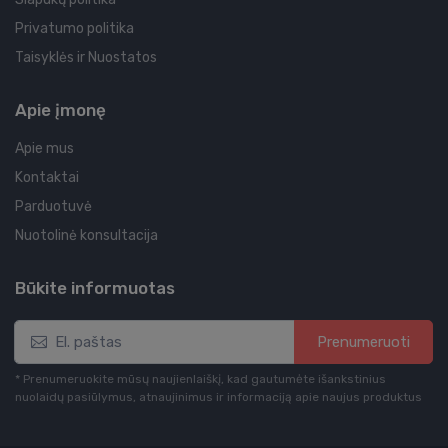
Privatumo politika
Taisyklės ir Nuostatos
Apie įmonę
Apie mus
Kontaktai
Parduotuvė
Nuotolinė konsultacija
Būkite informuotas
Prenumeruoti
* Prenumeruokite mūsų naujienlaiškį, kad gautumėte išankstinius
nuolaidų pasiūlymus, atnaujinimus ir informaciją apie naujus produktus