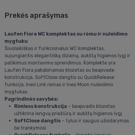
Prekės aprašymas
Laufen Fiora WC komplektas su rėmu ir nuleidimo
mygtuku
Šiuolaikiškas ir funkcionalus WC komplektas,
sujungiantis elegantišką dizainą, aukštą higienos lygį ir
patikimus montavimo sprendimus. Komplekte yra
Laufen Fiora pakabinamas klozetas su beapvade
konstrukcija, SoftClose dangtis su QuickRelease
funkcija, Ineo Link rėmas ir Ineo Moon nuleidimo
mygtukas.
Pagrindinės savybės:
Rimless konstrukcija
– beapvadis klozetas
užtikrina lengvą priežiūrą ir aukštą higienos lygį
SoftClose dangtis
– tylus ir saugus užsidarymas
be trankymosi