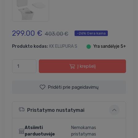
299.00 €
403.00 €
-26% Gera kaina
Produkto kodas:
KK ELUPURA S
⬤
Yra sandėlyje 5+
Į krepšelį
Pridėti prie pageidavimų
Pristatymo nustatymai
Atsiimti
Nemokamas
parduotuvėje
pristatymas