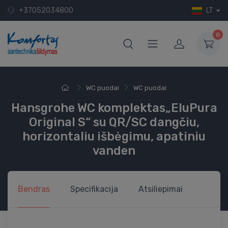
+37052034800
LT
0
WC puodai
WC puodai
Hansgrohe WC komplektas„EluPura
Original S“ su QR/SC dangčiu,
horizontaliu išbėgimu, apatiniu
vanden
Bendras
Specifikacija
Atsiliepimai