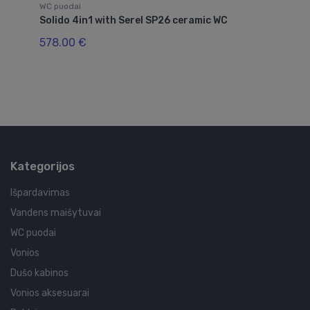
WC puodai
WC
e
Solido 4in1 with Serel SP26 ceramic WC
Ar
sė
578.00 €
24
Kategorijos
Išpardavimas
Vandens maišytuvai
WC puodai
Vonios
Dušo kabinos
Vonios aksesuarai