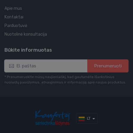
Apie mus
Kontaktai
Parduotuvė
Nuotolinė konsultacija
Būkite informuotas
Prenumeruoti
* Prenumeruokite mūsų naujienlaiškį, kad gautumėte išankstinius
nuolaidų pasiūlymus, atnaujinimus ir informaciją apie naujus produktus
LT