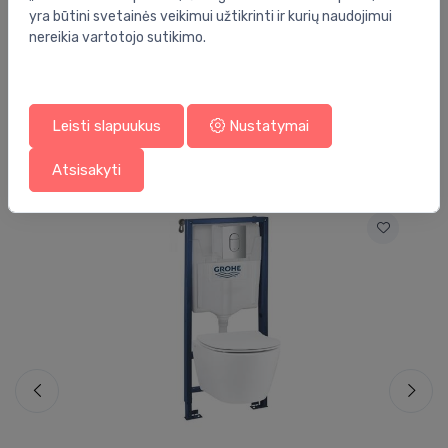
Prekės ženklas:
Hansgrohe
yra būtini svetainės veikimui užtikrinti ir kurių naudojimui
nereikia vartotojo sutikimo.
Leisti slapuukus
Nustatymai
Jums taip pat gali patikti
Atsisakyti