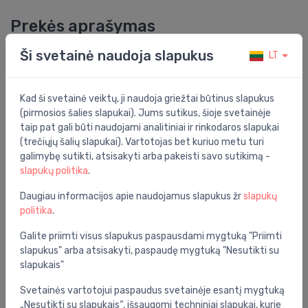
Prekės aprašymas
Ši svetainė naudoja slapukus
LT
Hansgrohe WC komplektas„EluPura Original S“ su
QR/SC dangčiu, horizontaliu išbėgimu, apatiniu vanden
Kad ši svetainė veiktų, ji naudoja griežtai būtinus slapukus
Bendrosios specifikacijos
(pirmosios šalies slapukai). Jums sutikus, šioje svetainėje
taip pat gali būti naudojami analitiniai ir rinkodaros slapukai
Grupė:
vonios kambarys
(trečiųjų šalių slapukai). Vartotojas bet kuriuo metu turi
Komplektacija:
sėdynė su dangčiu
galimybę sutikti, atsisakyti arba pakeisti savo sutikimą -
slapukų politika
.
Spalva:
balta
Daugiau informacijos apie naudojamus slapukus žr
slapukų
Serija:
EluPura
politika
.
Galite priimti visus slapukus paspausdami mygtuką "Priimti
Specifikacija
slapukus" arba atsisakyti, paspaudę mygtuką "Nesutikti su
slapukais"
Produkto kodas:
KK ELUPURA S
Svetainės vartotojui paspaudus svetainėje esantį mygtuką
Barkodas:
2683000873188
„Nesutikti su slapukais“, išsaugomi techniniai slapukai, kurie