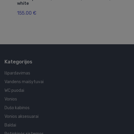
white
mm
155.00 €
36
Kategorijos
Išpardavimas
Vandens maišytuvai
WC puodai
Vonios
Dušo kabinos
Vonios aksesuarai
Baldai
Potinkinės sistemos