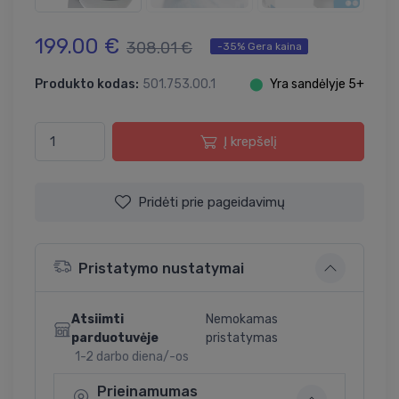
199.00 €
308.01 €
-35% Gera kaina
Produkto kodas:
501.753.00.1
⬤
Yra sandėlyje 5+
Į krepšelį
Pridėti prie pageidavimų
Pristatymo nustatymai
Atsiimti
Nemokamas
parduotuvėje
pristatymas
1-2 darbo diena/-os
Prieinamumas