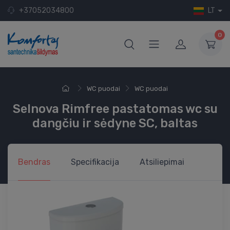
+37052034800
LT
0
WC puodai
WC puodai
Selnova Rimfree pastatomas wc su
dangčiu ir sėdyne SC, baltas
Bendras
Specifikacija
Atsiliepimai