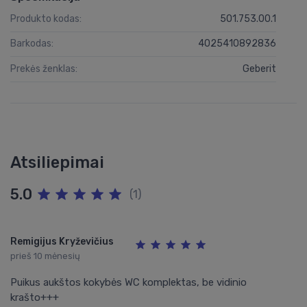
Produkto kodas:
501.753.00.1
Barkodas:
4025410892836
Prekės ženklas:
Geberit
Atsiliepimai
5.0
(1)
Remigijus Kryževičius
prieš 10 mėnesių
Puikus aukštos kokybės WC komplektas, be vidinio
krašto+++