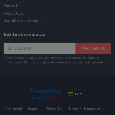
Kontaktai
Parduotuvė
Nuotolinė konsultacija
Būkite informuotas
Prenumeruoti
* Prenumeruokite mūsų naujienlaiškį, kad gautumėte išankstinius
nuolaidų pasiūlymus, atnaujinimus ir informaciją apie naujus produktus
LT
Partneriai
Karjera
Rekvizitai
Taisyklės ir nuostatai