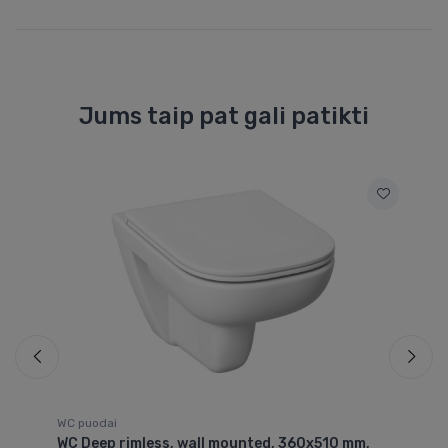
Jums taip pat gali patikti
WC puodai
WC
r
WC Deep rimless, wall mounted, 360x510 mm,
wa