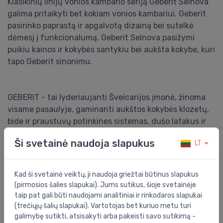
Klasikinių linijų vonios kambario seriją Geberit Selnova
galima pritaikyti bet kokiam vonios kambariui. Geberit
pasirinko paprastą ir apgalvotą dizainą bei sutelkė
dėmesį į funkcionalumą. Geberit Selnova pasižymi
puikiu kainos ir kokybės santykiu bei aukšta kokybe, kuri
tapo Geberit sinonimu.
GEBERIT - tai lyderiaujanti Šveicarijos įmonė, žinoma
visame pasaulyje, gaminanti aukštos kokybės klozetų,
bide ir praustuvų potinkines sistemas, dušo latakus ir
kt., taikanti inovatyvias technologijas. GEBERIT
Ši svetainė naudoja slapukus
LT
produktai yra žinomi, kaip kokybiški, inovatyvūs,
ilgaamžiai ir draugiški aplinkai.
Kad ši svetainė veiktų, ji naudoja griežtai būtinus slapukus
Bendrosios specifikacijos
(pirmosios šalies slapukai). Jums sutikus, šioje svetainėje
taip pat gali būti naudojami analitiniai ir rinkodaros slapukai
Grupė:
vonios kambarys
(trečiųjų šalių slapukai). Vartotojas bet kuriuo metu turi
Išvestis:
horizontalus
galimybę sutikti, atsisakyti arba pakeisti savo sutikimą -