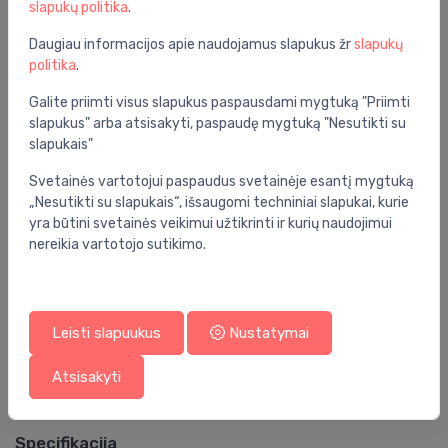
slapukų politika
.
Komplektacija:
skalojamā kaste, sēdriņķis ar vāku
Daugiau informacijos apie naudojamus slapukus žr
slapukų
Spalva:
balta
politika
.
Medžiaga:
keramika
Galite priimti visus slapukus paspausdami mygtuką "Priimti
slapukus" arba atsisakyti, paspaudę mygtuką "Nesutikti su
Vieta:
ant grindų
slapukais"
Plotis:
355
Svetainės vartotojui paspaudus svetainėje esantį mygtuką
Tvirtinimo tipas:
ant grindų
„Nesutikti su slapukais“, išsaugomi techniniai slapukai, kurie
yra būtini svetainės veikimui užtikrinti ir kurių naudojimui
Sėdynės savybės:
soft close
nereikia vartotojo sutikimo.
Serija:
selnova
Savybės:
be lygaus krašto
Leisti slapuukus
Nustatymai
Vandens tiekimas:
iš apačios
Atsisakyti
Gylis (mm):
670
Specifikacija