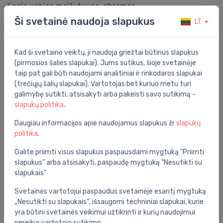
Logis vonios maišytuvas, chromas
Ši svetainė naudoja slapukus
LT
Bendrosios specifikacijos
Funkcionalumas:
vienos rankenos maišytuvas
Kad ši svetainė veiktų, ji naudoja griežtai būtinus slapukus
(pirmosios šalies slapukai). Jums sutikus, šioje svetainėje
Grupė:
vonios kambarys
taip pat gali būti naudojami analitiniai ir rinkodaros slapukai
Spalva:
chromas
(trečiųjų šalių slapukai). Vartotojas bet kuriuo metu turi
galimybę sutikti, atsisakyti arba pakeisti savo sutikimą -
Serija:
logis
slapukų politika
.
Montavimo vieta:
ant sienos
Daugiau informacijos apie naudojamus slapukus žr
slapukų
politika
.
Specifikacija
Galite priimti visus slapukus paspausdami mygtuką "Priimti
slapukus" arba atsisakyti, paspaudę mygtuką "Nesutikti su
Produkto kodas:
71400000
slapukais"
Barkodas:
4011097738260
Svetainės vartotojui paspaudus svetainėje esantį mygtuką
Prekės ženklas:
Hansgrohe
„Nesutikti su slapukais“, išsaugomi techniniai slapukai, kurie
yra būtini svetainės veikimui užtikrinti ir kurių naudojimui
nereikia vartotojo sutikimo.