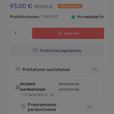
93.00 €
129.00 €
-28% Nuolaida
Produkto kodas:
71400000
⬤
Yra sandėlyje 5+
Į krepšelį
Pridėti prie pageidavimų
Pristatymo nustatymai
Atsiimti
Nemokamas
parduotuvėje
pristatymas
1-2 darbo diena/-os
Prieinamumas
parduotuvėse