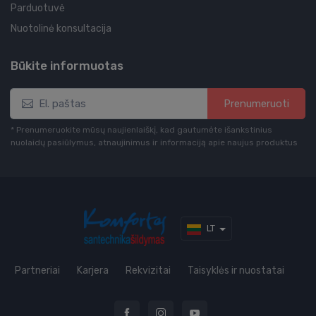
Parduotuvė
Nuotolinė konsultacija
Būkite informuotas
Prenumeruoti
* Prenumeruokite mūsų naujienlaiškį, kad gautumėte išankstinius
nuolaidų pasiūlymus, atnaujinimus ir informaciją apie naujus produktus
LT
Partneriai
Karjera
Rekvizitai
Taisyklės ir nuostatai