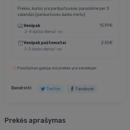
Prekės, kurios yra parduotuvėse, paruošime per 3
valandas (parduotuvės darbo metu)
15.99€
Venipak
2-4 darbo diena/-os
2.50€
Venipak paštomatai
1-3 darbo diena/-os
Pasiūlymas galioja, kol prekės yra sandėlyje!
Bendrinti:
Twitter
Facebook
Prekės aprašymas