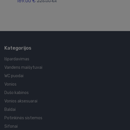
169.00 €
12
225.00 €x
Kategorijos
Išpardavimas
Vandens maišytuvai
WC puodai
Vonios
Dušo kabinos
Vonios aksesuarai
Baldai
Potinkinės sistemos
Sifonai