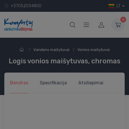
+37052034800
LT
0
Vandens maišytuvai
Vonios maišytuvai
Logis vonios maišytuvas, chromas
Bendras
Specifikacija
Atsiliepimai