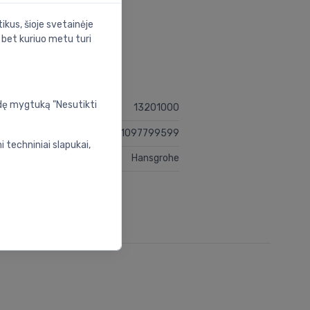
ikus, šioje svetainėje
s bet kuriuo metu turi
udę mygtuką "Nesutikti
13201000
4011097799599
 techniniai slapukai,
Hansgrohe