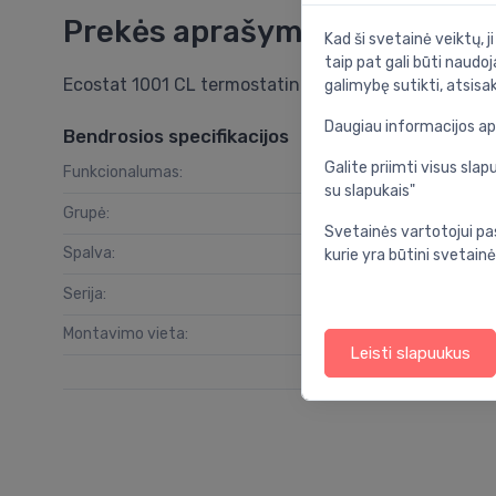
Prekės aprašymas
Kad ši svetainė veiktų, j
taip pat gali būti naudoj
Ecostat 1001 CL termostatinis vonios maišytuvas, 
galimybę sutikti, atsisa
Daugiau informacijos a
Bendrosios specifikacijos
Galite priimti visus sl
Funkcionalumas:
su slapukais"
Grupė:
vo
Svetainės vartotojui pa
Spalva:
kurie yra būtini svetainė
Serija:
Montavimo vieta:
Leisti slapuukus