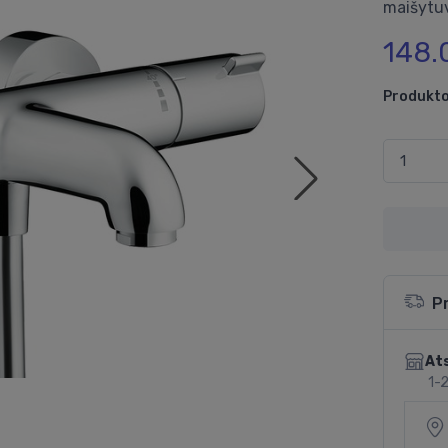
maišytu
148.
Produkto
P
Ats
1-