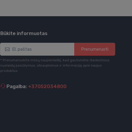
Būkite informuotas
Prenumeruoti
* Prenumeruokite mūsų naujienlaiškį, kad gautumėte išankstinius
nuolaidų pasiūlymus, atnaujinimus ir informaciją apie naujus
produktus
Pagalba:
+37052034800