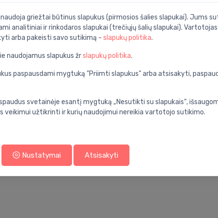
i naudoja griežtai būtinus slapukus (pirmosios šalies slapukai). Jums sut
ami analitiniai ir rinkodaros slapukai (trečiųjų šalių slapukai). Vartotoja
chromas
kyti arba pakeisti savo sutikimą -
slapukų politika
.
pie naudojamus slapukus žr
slapukų politika
.
Specifikacija
apukus paspausdami mygtuką "Priimti slapukus" arba atsisakyti, paspa
su termostatu
Produkto kodas:
nios kambarys
Barkodas:
spaudus svetainėje esantį mygtuką „Nesutikti su slapukais“, išsaugomi
chromas
Prekės ženklas:
s veikimui užtikrinti ir kurių naudojimui nereikia vartotojo sutikimo.
ecostat 1001
ant sienos
Nustatymai
Atsisakyti