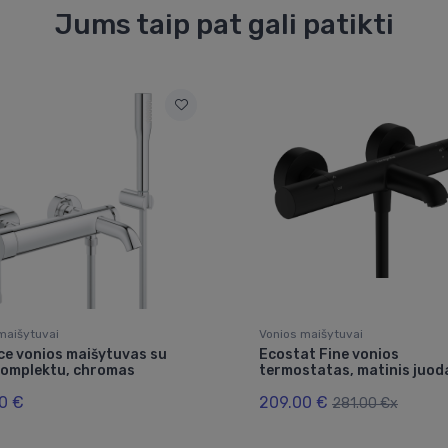
Jums taip pat gali patikti
maišytuvai
Vonios maišytuvai
ce vonios maišytuvas su
Ecostat Fine vonios
komplektu, chromas
termostatas, matinis juod
0 €
209.00 €
281.00 €x