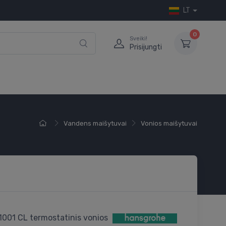
LT
0
Sveiki!
Prisijungti
Vandens maišytuvai
Vonios maišytuvai
1001 CL termostatinis vonios