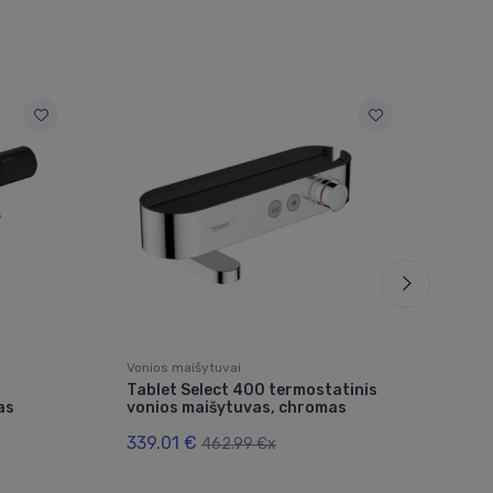
Vonios maišytuvai
Voni
Tablet Select 400 termostatinis
Eur
as
vonios maišytuvas, chromas
mai
339.01 €
95.
462.99 €x