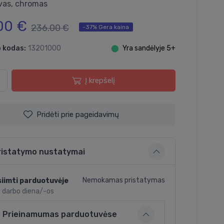
vas, chromas
00 €
236.00 €
-37% Gera kaina
 kodas:
13201000
⬤
Yra sandėlyje 5+
Į krepšelį
Pridėti prie pageidavimų
ristatymo nustatymai
Nemokamas pristatymas
iimti parduotuvėje
2 darbo diena/-os
Prieinamumas parduotuvėse