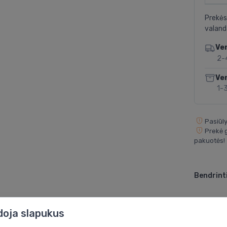
Prekės
valand
Ve
2-
Ve
1-
Pasiūly
Prekė g
pakuotės!
Bendrinti
doja slapukus