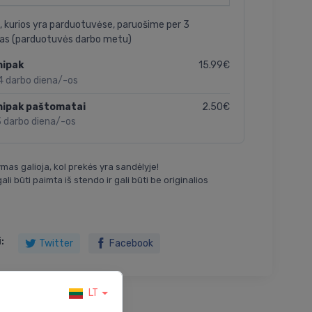
, kurios yra parduotuvėse, paruošime per 3
as (parduotuvės darbo metu)
15.99€
nipak
4 darbo diena/-os
2.50€
nipak paštomatai
3 darbo diena/-os
mas galioja, kol prekės yra sandėlyje!
ali būti paimta iš stendo ir gali būti be originalios
:
Twitter
Facebook
LT