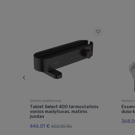
Vonios maišytuvai
Vonios 
Tablet Select 400 termostatinis
Essen
vonios maišytuvas, matinis
dušo 
juodas
368.0
446.01 €
602.00 €x