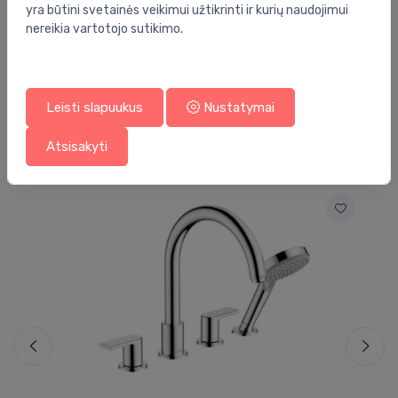
yra būtini svetainės veikimui užtikrinti ir kurių naudojimui
Prekės ženklas:
Grohe
nereikia vartotojo sutikimo.
Leisti slapuukus
Nustatymai
Jums taip pat gali patikti
Atsisakyti