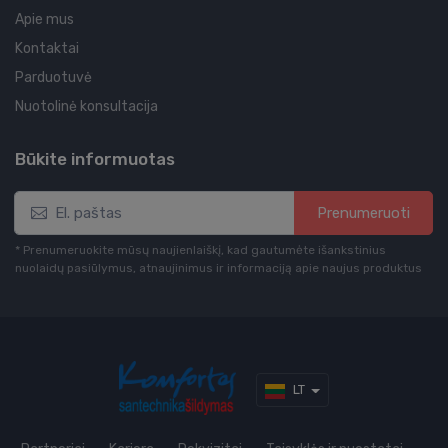
Apie mus
Kontaktai
Parduotuvė
Nuotolinė konsultacija
Būkite informuotas
Prenumeruoti
* Prenumeruokite mūsų naujienlaiškį, kad gautumėte išankstinius
nuolaidų pasiūlymus, atnaujinimus ir informaciją apie naujus produktus
LT