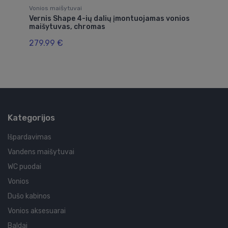
Vonios maišytuvai
Vo
Vernis Shape 4-ių dalių įmontuojamas vonios
Ze
maišytuvas, chromas
16
279.99 €
Kategorijos
Išpardavimas
Vandens maišytuvai
WC puodai
Vonios
Dušo kabinos
Vonios aksesuarai
Baldai