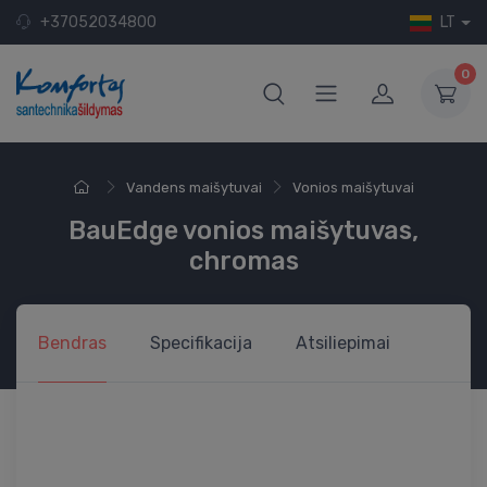
+37052034800
LT
0
Vandens maišytuvai
Vonios maišytuvai
BauEdge vonios maišytuvas,
chromas
Bendras
Specifikacija
Atsiliepimai