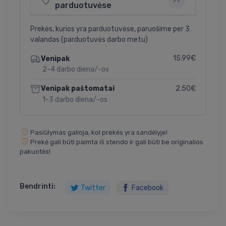
parduotuvėse
Prekės, kurios yra parduotuvėse, paruošime per 3
valandas (parduotuvės darbo metu)
15.99€
Venipak
2-4 darbo diena/-os
2.50€
Venipak paštomatai
1-3 darbo diena/-os
Pasiūlymas galioja, kol prekės yra sandėlyje!
Prekė gali būti paimta iš stendo ir gali būti be originalios
pakuotės!
Bendrinti:
Twitter
Facebook