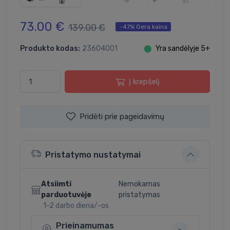
73.00 €
139.00 €
-47% Gera kaina
Produkto kodas:
23604001
⬤
Yra sandėlyje 5+
Į krepšelį
Pridėti prie pageidavimų
Pristatymo nustatymai
Atsiimti
Nemokamas
parduotuvėje
pristatymas
1-2 darbo diena/-os
Prieinamumas