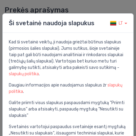
Prekės aprašymas
Ši svetainė naudoja slapukus
LT
BauEdge vonios maišytuvas, chromas
Bendrosios specifikacijos
Kad ši svetainė veiktų, ji naudoja griežtai būtinus slapukus
Funkcionalumas:
vienos rankenos maišytuvas
(pirmosios šalies slapukai). Jums sutikus, šioje svetainėje
taip pat gali būti naudojami analitiniai ir rinkodaros slapukai
Grupė:
vonios kambarys
(trečiųjų šalių slapukai). Vartotojas bet kuriuo metu turi
galimybę sutikti, atsisakyti arba pakeisti savo sutikimą -
Spalva:
chromas
slapukų politika
.
Serija:
bauedge
Daugiau informacijos apie naudojamus slapukus žr
slapukų
politika
.
Montavimo vieta:
ant sienos
Galite priimti visus slapukus paspausdami mygtuką "Priimti
slapukus" arba atsisakyti, paspaudę mygtuką "Nesutikti su
Specifikacija
slapukais"
Produkto kodas:
23604001
Svetainės vartotojui paspaudus svetainėje esantį mygtuką
Barkodas:
4005176556593
„Nesutikti su slapukais“, išsaugomi techniniai slapukai, kurie