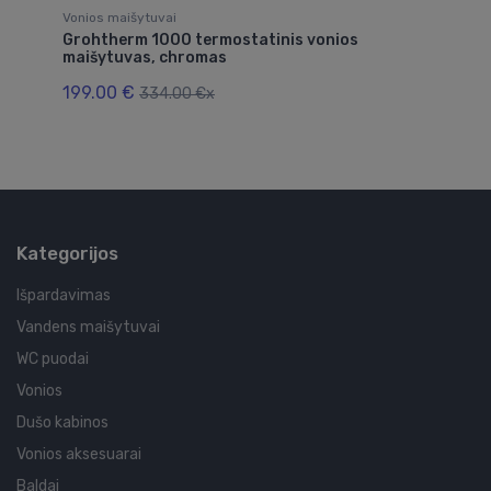
Vonios maišytuvai
Vo
Grohtherm 1000 termostatinis vonios
Fi
maišytuvas, chromas
43
199.00 €
334.00 €x
Kategorijos
Išpardavimas
Vandens maišytuvai
WC puodai
Vonios
Dušo kabinos
Vonios aksesuarai
Baldai