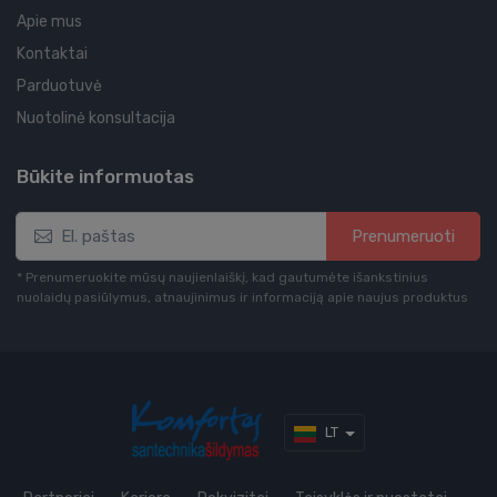
Apie mus
Kontaktai
Parduotuvė
Nuotolinė konsultacija
Būkite informuotas
Prenumeruoti
* Prenumeruokite mūsų naujienlaiškį, kad gautumėte išankstinius
nuolaidų pasiūlymus, atnaujinimus ir informaciją apie naujus produktus
LT