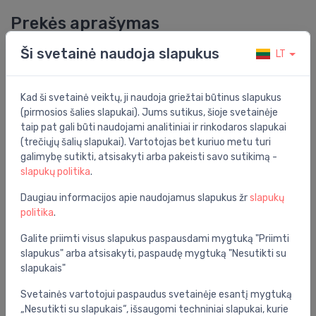
Prekės aprašymas
Ši svetainė naudoja slapukus
LT
Eurosmart new vonios maišytuvas, chromas
Bendrosios specifikacijos
Kad ši svetainė veiktų, ji naudoja griežtai būtinus slapukus
Funkcionalumas:
vienos rankenos maišytuvas
(pirmosios šalies slapukai). Jums sutikus, šioje svetainėje
taip pat gali būti naudojami analitiniai ir rinkodaros slapukai
Grupė:
vonios kambarys
(trečiųjų šalių slapukai). Vartotojas bet kuriuo metu turi
galimybę sutikti, atsisakyti arba pakeisti savo sutikimą -
Spalva:
chromas
slapukų politika
.
Serija:
eurosmart new
Daugiau informacijos apie naudojamus slapukus žr
slapukų
politika
.
Montavimo vieta:
ant sienos
Galite priimti visus slapukus paspausdami mygtuką "Priimti
slapukus" arba atsisakyti, paspaudę mygtuką "Nesutikti su
Specifikacija
slapukais"
Produkto kodas:
33300003
Svetainės vartotojui paspaudus svetainėje esantį mygtuką
Barkodas:
4005176613456
„Nesutikti su slapukais“, išsaugomi techniniai slapukai, kurie