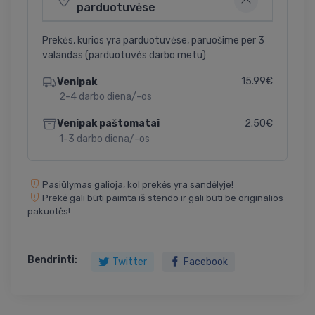
parduotuvėse
Prekės, kurios yra parduotuvėse, paruošime per 3
valandas (parduotuvės darbo metu)
15.99€
Venipak
2-4 darbo diena/-os
2.50€
Venipak paštomatai
1-3 darbo diena/-os
Pasiūlymas galioja, kol prekės yra sandėlyje!
Prekė gali būti paimta iš stendo ir gali būti be originalios
pakuotės!
Bendrinti:
Twitter
Facebook