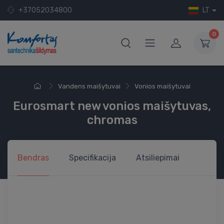
+37052034800
LT
0
Vandens maišytuvai
Vonios maišytuvai
Eurosmart new vonios maišytuvas,
chromas
Bendras
Specifikacija
Atsiliepimai