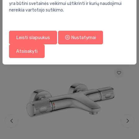
yra būtini svetainės veikimui užtikrinti ir kurių naudojimui
Prekės ženklas:
Grohe
nereikia vartotojo sutikimo.
Leisti slapuukus
Nustatymai
Jums taip pat gali patikti
Atsisakyti