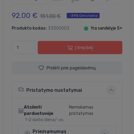
92.00 €
151.00 €
-39% Gera kaina
Produkto kodas:
33300003
⬤
Yra sandėlyje 5+
Į krepšelį
Pridėti prie pageidavimų
Pristatymo nustatymai
Atsiimti
Nemokamas
parduotuvėje
pristatymas
1-2 darbo diena/-os
Prieinamumas