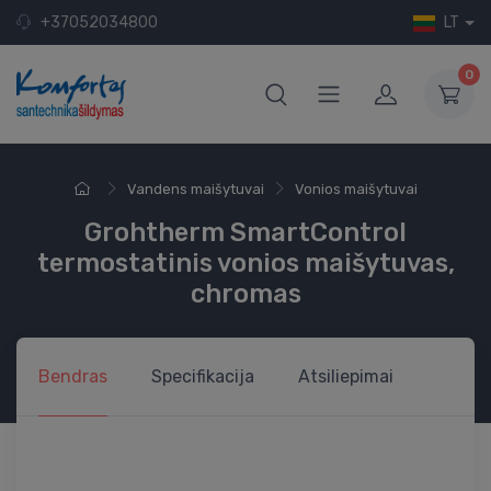
+37052034800
LT
0
Vandens maišytuvai
Vonios maišytuvai
Grohtherm SmartControl
termostatinis vonios maišytuvas,
chromas
Bendras
Specifikacija
Atsiliepimai