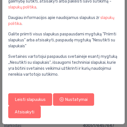
galimybę sutikti, atsisakyti arba pakeisti savo sutikimą -
- EasyReach lentynėlė – patogus dušo priemonių
slapukų politika
.
laikymas
Daugiau informacijos apie naudojamus slapukus žr
slapukų
- StarLight chromo danga – blizgi, atspari įbrėžimams ir
politika
.
lengvai valoma
Galite priimti visus slapukus paspausdami mygtuką "Priimti
Bendrosios specifikacijos
slapukus" arba atsisakyti, paspaudę mygtuką "Nesutikti su
slapukais"
Funkcionalumas:
su termostatu
Svetainės vartotojui paspaudus svetainėje esantį mygtuką
Grupė:
vonios kambarys
„Nesutikti su slapukais“, išsaugomi techniniai slapukai, kurie
yra būtini svetainės veikimui užtikrinti ir kurių naudojimui
Spalva:
chromas
nereikia vartotojo sutikimo.
Serija:
smartcontrol
Montavimo vieta:
ant sienos
Leisti slapuukus
Nustatymai
Specifikacija
Atsisakyti
Produkto kodas:
34718000
Barkodas:
4005176457647