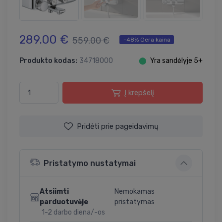
289.00 €
559.00 €
-48% Gera kaina
Produkto kodas:
34718000
⬤
Yra sandėlyje 5+
Į krepšelį
Pridėti prie pageidavimų
Pristatymo nustatymai
Atsiimti
Nemokamas
parduotuvėje
pristatymas
1-2 darbo diena/-os