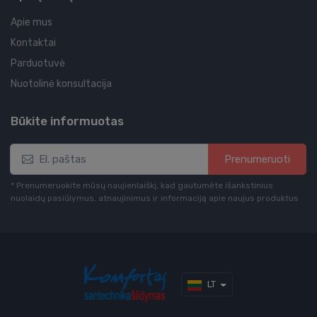
Apie mus
Kontaktai
Parduotuvė
Nuotolinė konsultacija
Būkite informuotas
Prenumeruoti
* Prenumeruokite mūsų naujienlaiškį, kad gautumėte išankstinius
nuolaidų pasiūlymus, atnaujinimus ir informaciją apie naujus produktus
LT