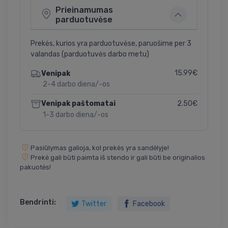
Prieinamumas
parduotuvėse
Prekės, kurios yra parduotuvėse, paruošime per 3
valandas (parduotuvės darbo metu)
15.99€
Venipak
2-4 darbo diena/-os
2.50€
Venipak paštomatai
1-3 darbo diena/-os
Pasiūlymas galioja, kol prekės yra sandėlyje!
Prekė gali būti paimta iš stendo ir gali būti be originalios
pakuotės!
Bendrinti:
Twitter
Facebook