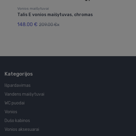
Vonios maišytuvai
Vo
Talis E vonios maišytuvas, chromas
Ve
c
148.00 €
209.00 €x
14
Kategorijos
Išpardavimas
Vandens maišytuvai
WC puodai
Vonios
Dušo kabinos
Vonios aksesuarai