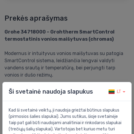
Prekės aprašymas
Grohe 34718000 – Grohtherm SmartControl
termostatinis vonios maišytuvas (chromas)
Modernus ir intuityvus vonios maišytuvas su patogia
SmartControl sistema, leidžiančia lengvai valdyti
vandens srautą ir temperatūrą, bei perjungti tarp
vonios ir dušo režimų.
Pagrindiniai privalumai:
Ši svetainė naudoja slapukus
LT
- SmartControl valdymas – lengvas vandens srauto ir
režimų reguliavimas vienu mygtuku
Kad ši svetainė veiktų, ji naudoja griežtai būtinus slapukus
- TurboStat kasetė – stabili temperatūra be svyravimų
(pirmosios šalies slapukai). Jums sutikus, šioje svetainėje
- SafeStop – apsauga nuo per karšto vandens (38 °C)
taip pat gali būti naudojami analitiniai ir rinkodaros slapukai
- CoolTouch paviršius – saugus liesti, išvengiama
(trečiųjų šalių slapukai). Vartotojas bet kuriuo metu turi
nudegimų