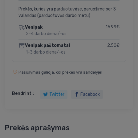
Prekės, kurios yra parduotuvėse, paruošime per 3
valandas (parduotuvės darbo metu)
15.99€
Venipak
2-4 darbo diena/-os
2.50€
Venipak paštomatai
1-3 darbo diena/-os
Pasiūlymas galioja, kol prekės yra sandėlyje!
Bendrinti:
Twitter
Facebook
Prekės aprašymas