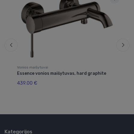
Vonios maišytuvai
Vo
as
Essence vonios maišytuvas, hard graphite
Eu
439.00 €
21
Kategorijos