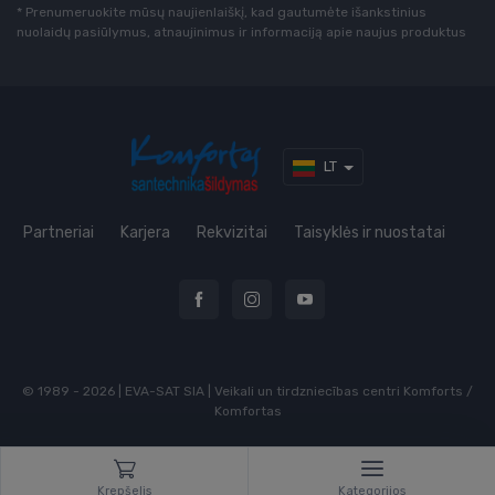
* Prenumeruokite mūsų naujienlaiškį, kad gautumėte išankstinius
nuolaidų pasiūlymus, atnaujinimus ir informaciją apie naujus produktus
LT
Partneriai
Karjera
Rekvizitai
Taisyklės ir nuostatai
© 1989 - 2026 | EVA-SAT SIA | Veikali un tirdzniecības centri Komforts /
Komfortas
Krepšelis
Kategorijos