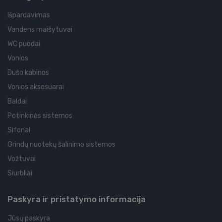
Išpardavimas
Vandens maišytuvai
WC puodai
Vonios
Dušo kabinos
Vonios aksesuarai
Baldai
Potinkinės sistemos
Sifonai
Grindų nuotekų šalinimo sistemos
Vožtuvai
Siurbliai
Paskyra ir pristatymo informacija
Jūsų paskyra