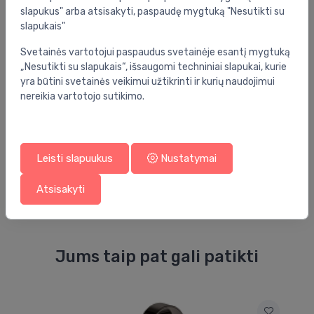
slapukus" arba atsisakyti, paspaudę mygtuką "Nesutikti su
slapukais"
Svetainės vartotojui paspaudus svetainėje esantį mygtuką
Atsiliepimai
„Nesutikti su slapukais“, išsaugomi techniniai slapukai, kurie
yra būtini svetainės veikimui užtikrinti ir kurių naudojimui
5.0
(1)
nereikia vartotojo sutikimo.
Ilona Vojciul
Leisti slapuukus
Nustatymai
prieš 2 savaites
Atsisakyti
Jums taip pat gali patikti