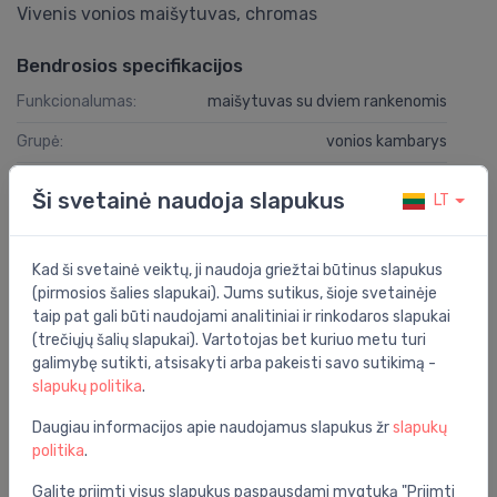
Vivenis vonios maišytuvas, chromas
Bendrosios specifikacijos
Funkcionalumas:
maišytuvas su dviem rankenomis
Grupė:
vonios kambarys
Spalva:
chromas
Ši svetainė naudoja slapukus
LT
Serija:
vivenis
Montavimo vieta:
ant sienos
Kad ši svetainė veiktų, ji naudoja griežtai būtinus slapukus
(pirmosios šalies slapukai). Jums sutikus, šioje svetainėje
taip pat gali būti naudojami analitiniai ir rinkodaros slapukai
Specifikacija
(trečiųjų šalių slapukai). Vartotojas bet kuriuo metu turi
galimybę sutikti, atsisakyti arba pakeisti savo sutikimą -
Produkto kodas:
75420000
slapukų politika
.
Barkodas:
4059625335291
Daugiau informacijos apie naudojamus slapukus žr
slapukų
Prekės ženklas:
Hansgrohe
politika
.
Galite priimti visus slapukus paspausdami mygtuką "Priimti