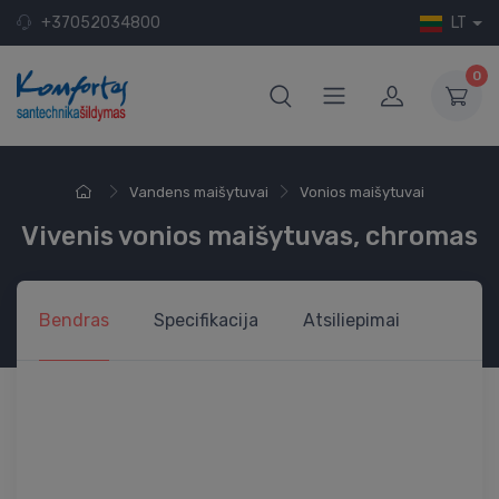
+37052034800
LT
0
Vandens maišytuvai
Vonios maišytuvai
Vivenis vonios maišytuvas, chromas
Bendras
Specifikacija
Atsiliepimai