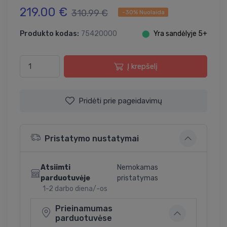
219.00 €
310.99 €
-30% Nuolaida
Produkto kodas:
75420000
⬤
Yra sandėlyje 5+
Į krepšelį
Pridėti prie pageidavimų
Pristatymo nustatymai
Atsiimti
Nemokamas
parduotuvėje
pristatymas
1-2 darbo diena/-os
Prieinamumas
parduotuvėse